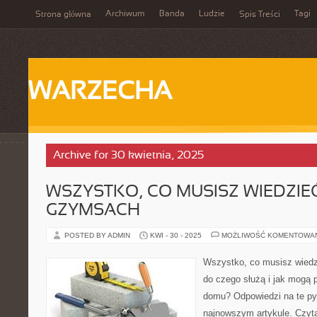
Archiwum
Banda
Ludzie
Tagi
Strona główna
Spis Treści
WARZECHA
Archive for 30 kwietnia, 2025
WSZYSTKO, CO MUSISZ WIEDZIE
GZYMSACH
POSTED BY ADMIN
KWI - 30 - 2025
MOŻLIWOŚĆ KOMENTOWA
Wszystko, co musisz wied
do czego służą i jak mogą 
domu? Odpowiedzi na te py
najnowszym artykule. Czytaj