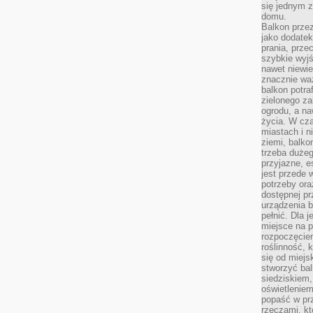
się jednym 
domu.
Balkon przez
jako dodatek
prania, prze
szybkie wyj
nawet niewi
znacznie wa
balkon potraf
zielonego za
ogrodu, a na
życia. W cz
miastach i 
ziemi, balko
trzeba duże
przyjazne, e
jest przede
potrzeby or
dostępnej pr
urządzenia b
pełnić. Dla 
miejsce na p
rozpoczęciem
roślinność, 
się od miejs
stworzyć ba
siedziskiem,
oświetleniem
popaść w pr
rzeczami, kt