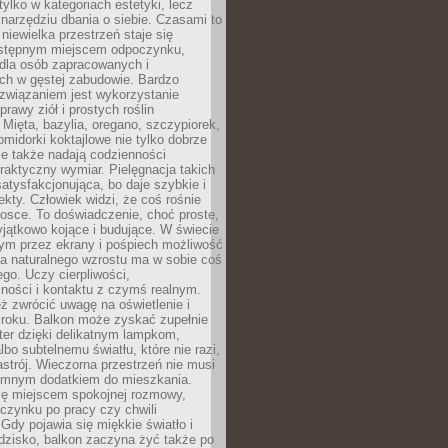
tylko w kategoriach estetyki, lecz
 narzędziu dbania o siebie. Czasami to
 niewielka przestrzeń staje się
dostępnym miejscem odpoczynku,
 dla osób zapracowanych i
ch w gęstej zabudowie. Bardzo
związaniem jest wykorzystanie
prawy ziół i prostych roślin
Mięta, bazylia, oregano, szczypiorek,
omidorki koktajlowe nie tylko dobrze
le także nadają codzienności
raktyczny wymiar. Pielęgnacja takich
satysfakcjonująca, bo daje szybkie i
ekty. Człowiek widzi, że coś rośnie
trosce. To doświadczenie, choć proste,
jątkowo kojące i budujące. W świecie
m przez ekrany i pośpiech możliwość
a naturalnego wzrostu ma w sobie coś
go. Uczy cierpliwości,
ności i kontaktu z czymś realnym.
ż zwrócić uwagę na oświetlenie i
mroku. Balkon może zyskać zupełnie
ter dzięki delikatnym lampkom,
lbo subtelnemu światłu, które nie razi,
astrój. Wieczorna przestrzeń nie musi
iemnym dodatkiem do mieszkania.
ię miejscem spokojnej rozmowy,
oczynku po pracy czy chwili
Gdy pojawia się miękkie światło i
dzisko, balkon zaczyna żyć także po