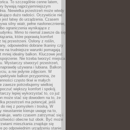
ońca. To szczególnie cenne latem,
ory bywają najprzyjemniejszym
ia. Niewielka przestrzeń może wtedy
kująco dużo radości. Oczywiście nie
 jest łatwy do urządzenia. Czasem
wa silny wiatr, pełne nasłonecznienie,
albo ograniczenia wynikające z
budynku. Mimo to niemal zawsze da się
iązania, które poprawią komfort
 tej przestrzeni. Osłony z roślin,
any, odpowiednio dobrane tkaniny czy
rne na trudniejsze warunki pomagają
 mniej idealny balkon. Kluczowe jest
 spojrzenie. Nie trzeba tworzyć miejsca
gu. Wystarczy stworzyć przestrzeń,
 naprawdę używana i lubiana. Balkon
ciu, a nie jedynie zdjęciom. W
spektywie balkon przypomina, że
ienności często tkwi w małych
e zawsze potrzebujemy wielkiej
poczuć większy komfort i spokój.
rczy lepiej wykorzystać to, co już
n może stać się dowodem na to, że
lka przestrzeń ma potencjał, jeśli
do niej z pomysłem i troską. W
ry nieustannie kieruje uwagę na to,
rakuje, warto czasem zatrzymać się i
żliwości obecne tuż obok. Być może
rzwiami mieszkania znajduje się
re po odpowiednim urządzeniu stanie