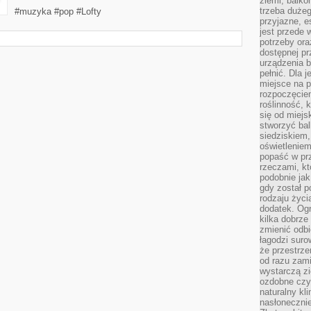
ziemi, balko
trzeba duże
#muzyka #pop #Lofty
przyjazne, e
jest przede
potrzeby or
dostępnej pr
urządzenia b
pełnić. Dla 
miejsce na p
rozpoczęciem
roślinność, 
się od miejs
stworzyć ba
siedziskiem,
oświetleniem
popaść w pr
rzeczami, kt
podobnie jak
gdy został 
rodzaju życi
dodatek. Ogr
kilka dobrze
zmienić odbi
łagodzi suro
że przestrze
od razu zam
wystarczą zi
ozdobne czy 
naturalny kl
nasłonecznie