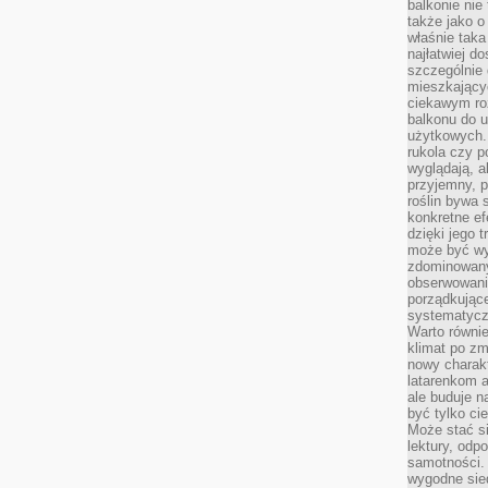
balkonie nie 
także jako o
właśnie taka
najłatwiej 
szczególnie
mieszkający
ciekawym ro
balkonu do u
użytkowych. 
rukola czy p
wyglądają, a
przyjemny, p
roślin bywa 
konkretne ef
dzięki jego 
może być wy
zdominowany
obserwowani
porządkujące
systematycz
Warto równie
klimat po z
nowy charak
latarenkom a
ale buduje n
być tylko c
Może stać s
lektury, odp
samotności. 
wygodne sie