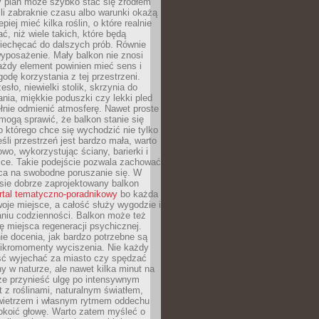
y plan może szybko stać się źródłem
eśli zabraknie czasu albo warunki okażą
epiej mieć kilka roślin, o które realnie
, niż wiele takich, które będą
niechęcać do dalszych prób. Równie
yposażenie. Mały balkon nie znosi
ażdy element powinien mieć sens i
odę korzystania z tej przestrzeni.
sło, niewielki stolik, skrzynia do
ia, miękkie poduszki czy lekki pled
ełnie odmienić atmosferę. Nawet proste
mogą sprawić, że balkon stanie się
 którego chce się wychodzić nie tylko
eśli przestrzeń jest bardzo mała, warto
wo, wykorzystując ściany, barierki i
ice. Takie podejście pozwala zachować
sca na swobodne poruszanie się. W
ie dobrze zaprojektowany balkon
rtal tematyczno-poradnikowy
bo każda
je miejsce, a całość służy wygodzie i
niu codzienności. Balkon może też
ję miejsca regeneracji psychicznej.
ie docenia, jak bardzo potrzebne są
ikromomenty wyciszenia. Nie każdy
ć wyjechać za miasto czy spędzać
ny w naturze, ale nawet kilka minut na
że przynieść ulgę po intensywnym
t z roślinami, naturalnym światłem,
ietrzem i własnym rytmem oddechu
koić głowę. Warto zatem myśleć o