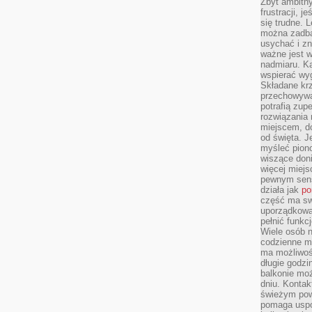
Zbyt ambitn
frustracji, j
się trudne. L
można zadbać
usychać i z
ważne jest w
nadmiaru. K
wspierać wyg
Składane krze
przechowywan
potrafią zup
rozwiązania 
miejscem, do
od święta. J
myśleć piono
wiszące don
więcej miej
pewnym sens
działa jak
po
część ma swo
uporządkowa
pełnić funkc
Wiele osób n
codzienne m
ma możliwoś
długie godzi
balkonie mo
dniu. Kontak
świeżym pow
pomaga uspo