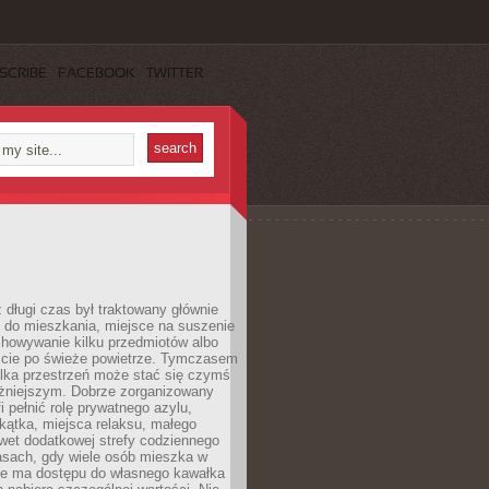
SCRIBE
FACEBOOK
TWITTER
 długi czas był traktowany głównie
 do mieszkania, miejsce na suszenie
chowywanie kilku przedmiotów albo
ście po świeże powietrze. Tymczasem
elka przestrzeń może stać się czymś
żniejszym. Dobrze zorganizowany
i pełnić rolę prywatnego azylu,
kątka, miejsca relaksu, małego
wet dodatkowej strefy codziennego
asach, gdy wiele osób mieszka w
nie ma dostępu do własnego kawałka