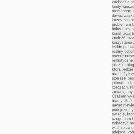
zachodzie sł
kiedy wiecz
momentem dn
dawać zaska
każdy balkon
problemem by
hałas ulicy 
konstrukcji 
znaleźć rozw
korzystania z
lekkie paraw
rośliny odpo
oswoić nawet
realistyczne
jak z katalo
która będzie
ma służyć ży
szerszej per
jakość codz
rzeczach. Ni
zmiany, aby 
Czasem wysta
mamy. Balko
nawet niewie
podejdziemy 
świecie, któ
czego nam b
zobaczyć mo
właśnie za d
miejsce, któ