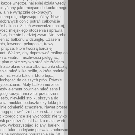
 każde wnętrze, najlepiej działa wtedy,
pomyślany jako miejsce do konkretnego
a, a nie wyłącznie dekoracyjny
omną rolę odgrywają rośliny. Nawet
 dobranych donic potrafi całkowicie
ór balkonu. Zieleń wprowadza spokój,
wość miejskiego otoczenia i sprawia,
ń wydaje się bardziej żywa. Nie trzeba
ieniać balkonu w dżunglę. Czasem
oła, lawenda, pelargonie, trawy
pnącza, które tworzą bardziej
imat. Ważne, aby dopasować rośliny do
nia, wiatru i możliwości pielęgnacji.
y plan może szybko stać się źródłem
eśli zabraknie czasu albo warunki okażą
epiej mieć kilka roślin, o które realnie
, niż wiele takich, które będą
niechęcać do dalszych prób. Równie
yposażenie. Mały balkon nie znosi
ażdy element powinien mieć sens i
odę korzystania z tej przestrzeni.
sło, niewielki stolik, skrzynia do
ia, miękkie poduszki czy lekki pled
ełnie odmienić atmosferę. Nawet proste
mogą sprawić, że balkon stanie się
 którego chce się wychodzić nie tylko
eśli przestrzeń jest bardzo mała, warto
wo, wykorzystując ściany, barierki i
ice. Takie podejście pozwala zachować
sca na swobodne poruszanie się. W