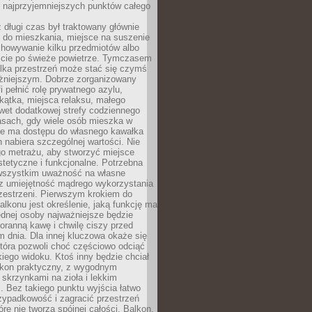
z najprzyjemniejszych punktów całego
 długi czas był traktowany głównie
 do mieszkania, miejsce na suszenie
chowywanie kilku przedmiotów albo
ście po świeże powietrze. Tymczasem
elka przestrzeń może stać się czymś
żniejszym. Dobrze zorganizowany
i pełnić rolę prywatnego azylu,
kątka, miejsca relaksu, małego
wet dodatkowej strefy codziennego
asach, gdy wiele osób mieszka w
nie ma dostępu do własnego kawałka
n nabiera szczególnej wartości. Nie
go metrażu, aby stworzyć miejsce
stetyczne i funkcjonalne. Potrzebna
 wszystkim uważność na własne
az umiejętność mądrego wykorzystania
zestrzeni. Pierwszym krokiem do
alkonu jest określenie, jaką funkcję ma
jednej osoby najważniejsze będzie
oranną kawę i chwilę ciszy przed
 dnia. Dla innej kluczowa okaże się
która pozwoli choć częściowo odciąć
kiego widoku. Ktoś inny będzie chciał
lkon praktyczny, z wygodnym
 skrzynkami na zioła i lekkim
. Bez takiego punktu wyjścia łatwo
zypadkowość i zagracić przestrzeń
óre nie tworzą spójnej całości. Balkon,