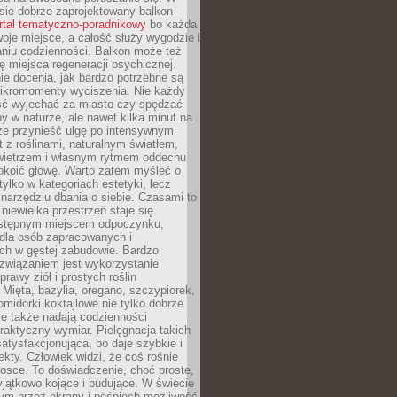
ie dobrze zaprojektowany balkon
rtal tematyczno-poradnikowy
bo każda
je miejsce, a całość służy wygodzie i
niu codzienności. Balkon może też
ję miejsca regeneracji psychicznej.
ie docenia, jak bardzo potrzebne są
ikromomenty wyciszenia. Nie każdy
ć wyjechać za miasto czy spędzać
ny w naturze, ale nawet kilka minut na
że przynieść ulgę po intensywnym
t z roślinami, naturalnym światłem,
ietrzem i własnym rytmem oddechu
koić głowę. Warto zatem myśleć o
tylko w kategoriach estetyki, lecz
 narzędziu dbania o siebie. Czasami to
 niewielka przestrzeń staje się
dostępnym miejscem odpoczynku,
 dla osób zapracowanych i
ch w gęstej zabudowie. Bardzo
związaniem jest wykorzystanie
prawy ziół i prostych roślin
Mięta, bazylia, oregano, szczypiorek,
omidorki koktajlowe nie tylko dobrze
le także nadają codzienności
raktyczny wymiar. Pielęgnacja takich
satysfakcjonująca, bo daje szybkie i
ekty. Człowiek widzi, że coś rośnie
trosce. To doświadczenie, choć proste,
jątkowo kojące i budujące. W świecie
m przez ekrany i pośpiech możliwość