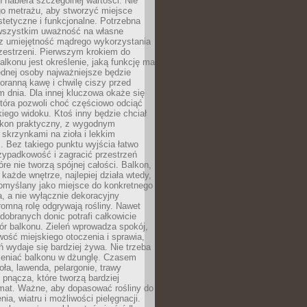
n nabiera szczególnej wartości. Nie
go metrażu, aby stworzyć miejsce
stetyczne i funkcjonalne. Potrzebna
 wszystkim uważność na własne
az umiejętność mądrego wykorzystania
zestrzeni. Pierwszym krokiem do
alkonu jest określenie, jaką funkcję ma
jednej osoby najważniejsze będzie
oranną kawę i chwilę ciszy przed
 dnia. Dla innej kluczowa okaże się
która pozwoli choć częściowo odciąć
kiego widoku. Ktoś inny będzie chciał
lkon praktyczny, z wygodnym
 skrzynkami na zioła i lekkim
. Bez takiego punktu wyjścia łatwo
zypadkowość i zagracić przestrzeń
óre nie tworzą spójnej całości. Balkon,
 każde wnętrze, najlepiej działa wtedy,
pomyślany jako miejsce do konkretnego
a, a nie wyłącznie dekoracyjny
omną rolę odgrywają rośliny. Nawet
 dobranych donic potrafi całkowicie
ór balkonu. Zieleń wprowadza spokój,
wość miejskiego otoczenia i sprawia,
ń wydaje się bardziej żywa. Nie trzeba
ieniać balkonu w dżunglę. Czasem
oła, lawenda, pelargonie, trawy
pnącza, które tworzą bardziej
imat. Ważne, aby dopasować rośliny do
nia, wiatru i możliwości pielęgnacji.