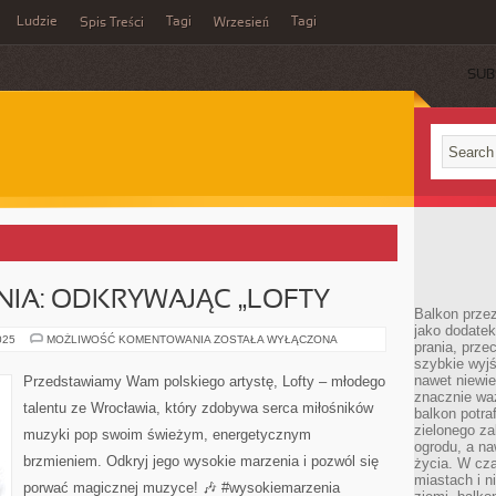
Ludzie
Tagi
Tagi
Spis Treści
Wrzesień
SUB
IA: ODKRYWAJĄC „LOFTY
Balkon przez
jako dodatek
WYSOKIE
025
MOŻLIWOŚĆ KOMENTOWANIA
ZOSTAŁA WYŁĄCZONA
prania, prze
MARZENIA:
szybkie wyj
ODKRYWAJĄC
„LOFTY
nawet niewi
Przedstawiamy Wam polskiego artystę, Lofty – młodego
znacznie wa
talentu ze Wrocławia, który zdobywa serca miłośników
balkon potraf
zielonego za
muzyki pop swoim świeżym, energetycznym
ogrodu, a na
brzmieniem. Odkryj jego wysokie marzenia i pozwól się
życia. W cz
miastach i 
porwać magicznej muzyce! 🎶 #wysokiemarzenia