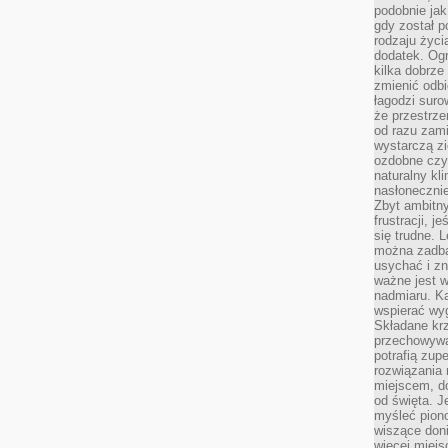
podobnie jak
gdy został 
rodzaju życi
dodatek. Ogr
kilka dobrze
zmienić odbi
łagodzi suro
że przestrze
od razu zam
wystarczą zi
ozdobne czy 
naturalny kl
nasłonecznie
Zbyt ambitn
frustracji, j
się trudne. L
można zadbać
usychać i z
ważne jest w
nadmiaru. K
wspierać wyg
Składane krze
przechowywan
potrafią zup
rozwiązania 
miejscem, do
od święta. J
myśleć piono
wiszące don
więcej miej