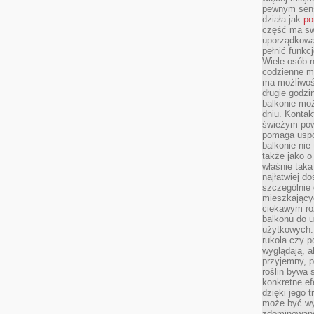
pewnym sens
działa jak
po
część ma swo
uporządkowa
pełnić funkc
Wiele osób n
codzienne m
ma możliwoś
długie godzi
balkonie mo
dniu. Kontak
świeżym pow
pomaga uspo
balkonie nie 
także jako o
właśnie taka
najłatwiej 
szczególnie
mieszkający
ciekawym ro
balkonu do u
użytkowych. 
rukola czy p
wyglądają, a
przyjemny, p
roślin bywa 
konkretne ef
dzięki jego 
może być wy
zdominowany