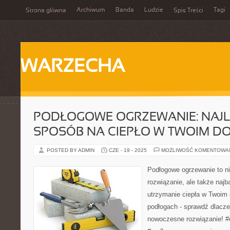
Archiwum
Banda
Ludzie
Tagi
Strona główna
Spis Treści
WARZECHA
PODŁOGOWE OGRZEWANIE: NAJ
SPOSÓB NA CIEPŁO W TWOIM D
POSTED BY ADMIN
CZE - 19 - 2025
MOŻLIWOŚĆ KOMENTOWA
Podłogowe ogrzewanie to ni
rozwiązanie, ale także najb
utrzymanie ciepła w Twoim
podłogach - sprawdź dlacz
nowoczesne rozwiązanie! #