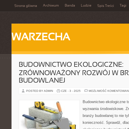
Archiwum
Banda
Ludzie
Tagi
Strona główna
Spis Treści
WARZECHA
BUDOWNICTWO EKOLOGICZNE:
ZRÓWNOWAŻONY ROZWÓJ W B
BUDOWLANEJ
POSTED BY ADMIN
CZE - 3 - 2025
MOŻLIWOŚĆ KOMENTOWAN
Budownictwo ekologiczne t
wyzwania środowiskowe. Z
branży budowlanej to nie tyl
konieczność. Sprawdź, dla