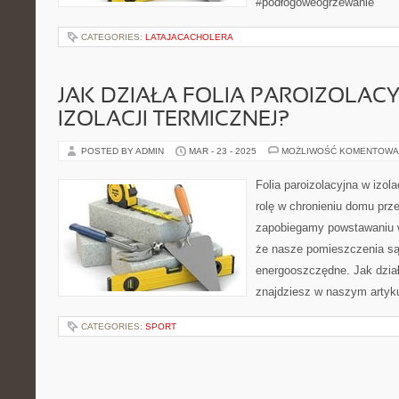
#podłogoweogrzewanie
CATEGORIES:
LATAJACACHOLERA
JAK DZIAŁA FOLIA PAROIZOLAC
IZOLACJI TERMICZNEJ?
POSTED BY ADMIN
MAR - 23 - 2025
MOŻLIWOŚĆ KOMENTOWA
Folia paroizolacyjna w izola
rolę w chronieniu domu przed
zapobiegamy powstawaniu wi
że nasze pomieszczenia są 
energooszczędne. Jak dział
znajdziesz w naszym artyku
CATEGORIES:
SPORT