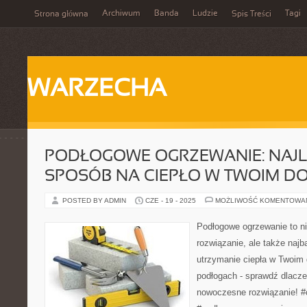
Archiwum
Banda
Ludzie
Tagi
Strona główna
Spis Treści
WARZECHA
PODŁOGOWE OGRZEWANIE: NAJ
SPOSÓB NA CIEPŁO W TWOIM D
POSTED BY ADMIN
CZE - 19 - 2025
MOŻLIWOŚĆ KOMENTOWA
Podłogowe ogrzewanie to ni
rozwiązanie, ale także najb
utrzymanie ciepła w Twoim
podłogach - sprawdź dlacz
nowoczesne rozwiązanie! #