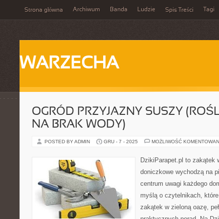
Archiwum
Banda
Ludzie
Tagi
Strona główna
Spis Treści
WARZECHA
OGRÓD PRZYJAZNY SUSZY (ROŚ
NA BRAK WODY)
POSTED BY ADMIN
GRU - 7 - 2025
MOŻLIWOŚĆ KOMENTOWAN
DzikiParapet.pl to zakątek 
doniczkowe wychodzą na pie
centrum uwagi każdego dom
myślą o czytelnikach, któr
zakątek w zieloną oazę, peł
praktycznych porad. Na Dzi