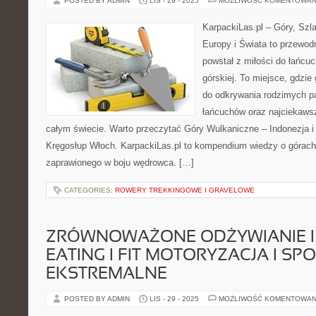
POSTED BY ADMIN
LIS - 29 - 2025
MOŻLIWOŚĆ KOMENTOWAN
KarpackiLas.pl – Góry, Szl
Europy i Świata to przewodn
powstał z miłości do łańcuc
górskiej. To miejsce, gdzi
do odkrywania rodzimych p
łańcuchów oraz najciekaws
całym świecie. Warto przeczytać Góry Wulkaniczne – Indonezja i F
Kręgosłup Włoch. KarpackiLas.pl to kompendium wiedzy o górach
zaprawionego w boju wędrowca. […]
CATEGORIES:
ROWERY TREKKINGOWE I GRAVELOWE
ZRÓWNOWAŻONE ODŻYWIANIE I
EATING I FIT MOTORYZACJA I SP
EKSTREMALNE
POSTED BY ADMIN
LIS - 29 - 2025
MOŻLIWOŚĆ KOMENTOWAN