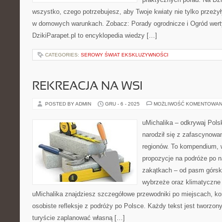
wszystko, czego potrzebujesz, aby Twoje kwiaty nie tylko przeży
w domowych warunkach. Zobacz: Porady ogrodnicze i Ogród wert
DzikiParapet.pl to encyklopedia wiedzy […]
CATEGORIES:
SEROWY ŚWIAT EKSKLUZYWNOŚCI
REKREACJA NA WSI
POSTED BY ADMIN
GRU - 6 - 2025
MOŻLIWOŚĆ KOMENTOWAN
uMichalika – odkrywaj Polsk
narodził się z zafascynowa
regionów. To kompendium, w
propozycje na podróże po n
zakątkach – od pasm górski
wybrzeże oraz klimatyczne 
uMichalika znajdziesz szczegółowe przewodniki po miejscach, k
osobiste refleksje z podróży po Polsce. Każdy tekst jest tworzo
turyście zaplanować własną […]