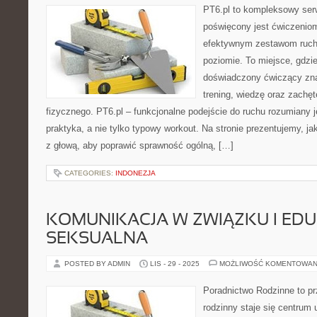
PT6.pl to kompleksowy serwi
poświęcony jest ćwiczenio
efektywnym zestawom ruc
poziomie. To miejsce, gdzie
doświadczony ćwiczący zna
trening, wiedzę oraz zachęt
fizycznego. PT6.pl – funkcjonalne podejście do ruchu rozumiany j
praktyka, a nie tylko typowy workout. Na stronie prezentujemy, j
z głową, aby poprawić sprawność ogólną, […]
CATEGORIES:
INDONEZJA
KOMUNIKACJA W ZWIĄZKU I ED
SEKSUALNA
POSTED BY ADMIN
LIS - 29 - 2025
MOŻLIWOŚĆ KOMENTOWAN
Poradnictwo Rodzinne to p
rodzinny staje się centrum