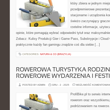
który zbiera w jednym miejs
przedpremierowe prezentacj
stacjonarne i urządzenia ko
świeżo zaczynający gracze 
rzetelne informacje, użyt
opinie, które pomagają wybrać odpowiedni tytuł oraz maksymalnie
Zobacz: Kulisy Produkcji Gier i Game Pass, Subskrypcje i Cloud
praktycznie każdy fan gamingu znajdzie coś dla siebie […]
CATEGORIES:
NATURA & CO (BRAZYLIA)
ROWEROWA TURYSTYKA RODZIN
ROWEROWE WYDARZENIA I FEST
POSTED BY ADMIN
GRU - 2 - 2025
MOŻLIWOŚĆ KOMENTOWAN
ProfiBike.pl to serwis inte
rowerom oraz wszystkiemu,
podróżowaniem na rowerze.