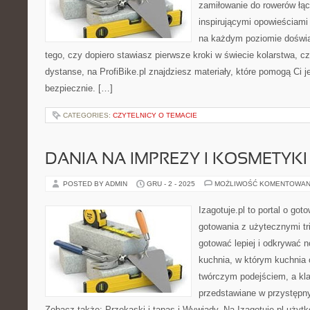
zamiłowanie do rowerów łąc
inspirującymi opowieściami 
na każdym poziomie doświa
tego, czy dopiero stawiasz pierwsze kroki w świecie kolarstwa, cz
dystanse, na ProfiBike.pl znajdziesz materiały, które pomogą Ci j
bezpiecznie. […]
CATEGORIES:
CZYTELNICY O TEMACIE
DANIA NA IMPREZY I KOSMETYK
POSTED BY ADMIN
GRU - 2 - 2025
MOŻLIWOŚĆ KOMENTOWAN
Izagotuje.pl to portal o got
gotowania z użytecznymi tr
gotować lepiej i odkrywać n
kuchnia, w którym kuchnia 
twórczym podejściem, a kl
przedstawiane w przystępn
Zobacz także: Przekąski i tapas i Wywiady. Na Izagotuje.pl użyt