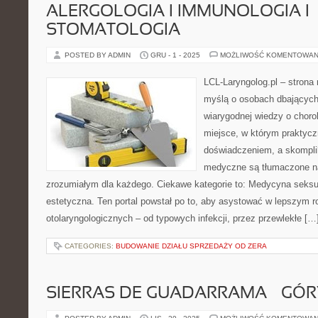
ALERGOLOGIA I IMMUNOLOGIA I
STOMATOLOGIA
POSTED BY ADMIN
GRU - 1 - 2025
MOŻLIWOŚĆ KOMENTOWAN
LCL-Laryngolog.pl – stron
myślą o osobach dbających 
wiarygodnej wiedzy o choro
miejsce, w którym praktycz
doświadczeniem, a skompl
medyczne są tłumaczone na
zrozumiałym dla każdego. Ciekawe kategorie to: Medycyna seks
estetyczna. Ten portal powstał po to, aby asystować w lepszym 
otolaryngologicznych – od typowych infekcji, przez przewlekłe […
CATEGORIES:
BUDOWANIE DZIAŁU SPRZEDAŻY OD ZERA
SIERRAS DE GUADARRAMA – GÓRY