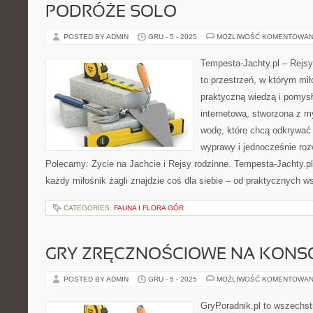
PODRÓŻE SOLO
POSTED BY ADMIN
GRU - 5 - 2025
MOŻLIWOŚĆ KOMENTOWAN
Tempesta-Jachty.pl – Rejsy
to przestrzeń, w którym mi
praktyczną wiedzą i pomysł
internetowa, stworzona z 
wodę, które chcą odkrywać
wyprawy i jednocześnie roz
Polecamy: Życie na Jachcie i Rejsy rodzinne. Tempesta-Jachty.pl t
każdy miłośnik żagli znajdzie coś dla siebie – od praktycznych 
CATEGORIES:
FAUNA I FLORA GÓR
GRY ZRĘCZNOŚCIOWE NA KONS
POSTED BY ADMIN
GRU - 5 - 2025
MOŻLIWOŚĆ KOMENTOWAN
GryPoradnik.pl to wszechst