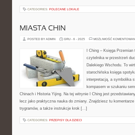
CATEGORIES:
POLECANE LOKALE
MIASTA CHIN
POSTED BY ADMIN
GRU - 6 - 2025
MOŻLIWOŚĆ KOMENTOWAN
I Ching – Księga Przemian 
czytelnika w przestrzeń du
Dalekiego Wschodu. To wirt
starochińska księga spoty
interpretacją, a symbolika 
kompasem w szukaniu sen
Chinach i Historia Yijing. Na tej witrynie I Ching jest przedstawia
lecz jako praktyczna nauka do zmiany. Znajdziesz tu komentarz
trygramów, a także instrukcje krok […]
CATEGORIES:
PRZEPISY DLA DZIECI