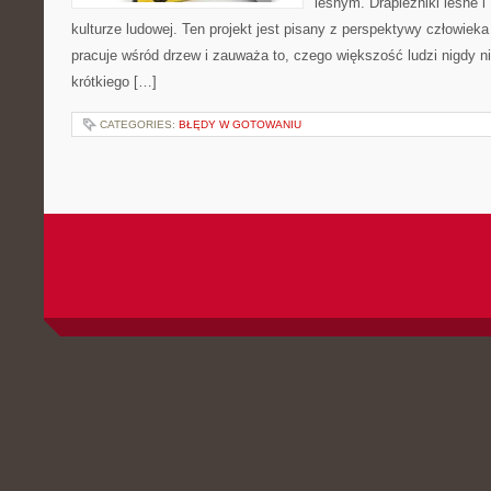
leśnym. Drapieżniki leśne i
kulturze ludowej. Ten projekt jest pisany z perspektywy człowieka
pracuje wśród drzew i zauważa to, czego większość ludzi nigdy 
krótkiego […]
CATEGORIES:
BŁĘDY W GOTOWANIU