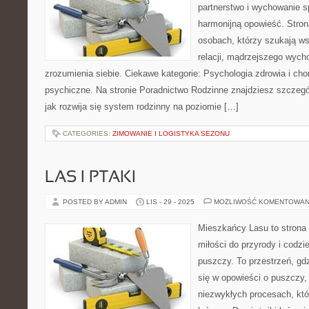
partnerstwo i wychowanie sp
harmonijną opowieść. Stron
osobach, którzy szukają ws
relacji, mądrzejszego wych
zrozumienia siebie. Ciekawe kategorie: Psychologia zdrowia i cho
psychiczne. Na stronie Poradnictwo Rodzinne znajdziesz szczegół
jak rozwija się system rodzinny na poziomie […]
CATEGORIES:
ZIMOWANIE I LOGISTYKA SEZONU
LAS I PTAKI
POSTED BY ADMIN
LIS - 29 - 2025
MOŻLIWOŚĆ KOMENTOWAN
Mieszkańcy Lasu to strona 
miłości do przyrody i codzi
puszczy. To przestrzeń, gd
się w opowieści o puszczy, 
niezwykłych procesach, kt