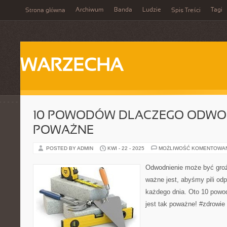
Archiwum
Banda
Ludzie
Tagi
Strona główna
Spis Treści
WARZECHA
10 POWODÓW DLACZEGO ODWOD
POWAŻNE
POSTED BY ADMIN
KWI - 22 - 2025
MOŻLIWOŚĆ KOMENTOWA
Odwodnienie może być groźn
ważne jest, abyśmy pili od
każdego dnia. Oto 10 powo
jest tak poważne! #zdrowie