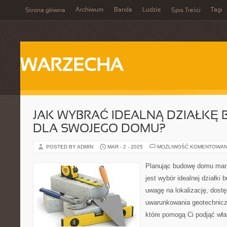
Archiwum
Banda
Ludzie
Tagi
Strona główna
Spis Treści
WARZECHA
JAK WYBRAĆ IDEALNĄ DZIAŁKĘ
DLA SWOJEGO DOMU?
POSTED BY ADMIN
MAR - 2 - 2025
MOŻLIWOŚĆ KOMENTOWAN
Planując budowę domu mar
jest wybór idealnej działki
uwagę na lokalizację, dostę
uwarunkowania geotechnicz
które pomogą Ci podjąć wła