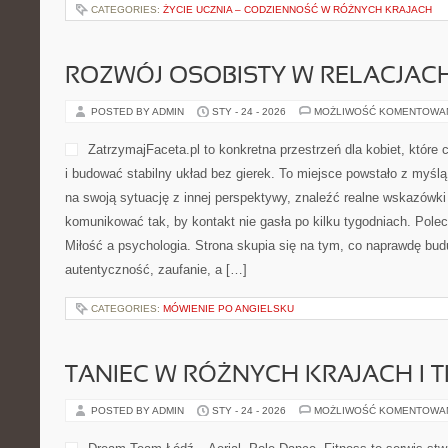
CATEGORIES:
ŻYCIE UCZNIA – CODZIENNOŚĆ W RÓŻNYCH KRAJACH
ROZWÓJ OSOBISTY W RELACJAC
POSTED BY ADMIN
STY - 24 - 2026
MOŻLIWOŚĆ KOMENTOWA
ZatrzymajFaceta.pl to konkretna przestrzeń dla kobiet, które
i budować stabilny układ bez gierek. To miejsce powstało z myśl
na swoją sytuację z innej perspektywy, znaleźć realne wskazówki
komunikować tak, by kontakt nie gasła po kilku tygodniach. Pole
Miłość a psychologia. Strona skupia się na tym, co naprawdę budu
autentyczność, zaufanie, a […]
CATEGORIES:
MÓWIENIE PO ANGIELSKU
TANIEC W RÓŻNYCH KRAJACH I 
POSTED BY ADMIN
STY - 24 - 2026
MOŻLIWOŚĆ KOMENTOWA