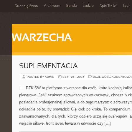
Archiwum
Banda
Ludzie
Tagi
Strona główna
Spis Treści
WARZECHA
SUPLEMENTACJA
POSTED BY ADMIN
STY - 25 - 2026
MOŻLIWOŚĆ KOMENTOWA
PZKiSW to platforma stworzone dla osób, które kochają kalist
plenerową. Jeśli szukasz sprawdzonych wskazówek, chcesz bud
posiadania profesjonalnej siłowni, a do tego marzysz o zdrowszym 
dokładnie po to, by prowadzić Cię krok po kroku. To kompendium 
zaawansowanych, dla tych, którzy dopiero uczą się push-upów, ja
wejście siłowe, front lever, lewara w odwrocie czy […]