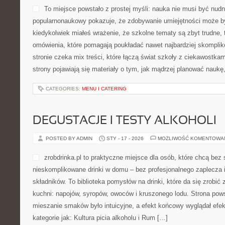
To miejsce powstało z prostej myśli: nauka nie musi być nudn
popularnonaukowy pokazuje, że zdobywanie umiejętności może by
kiedykolwiek miałeś wrażenie, że szkolne tematy są zbyt trudne, 
omówienia, które pomagają poukładać nawet najbardziej skompli
stronie czeka mix treści, które łączą świat szkoły z ciekawostkam
strony pojawiają się materiały o tym, jak mądrzej planować nauk
CATEGORIES:
MENU I CATERING
DEGUSTACJE I TESTY ALKOHOLI
POSTED BY ADMIN
STY - 17 - 2026
MOŻLIWOŚĆ KOMENTOWA
zrobdrinka.pl to praktyczne miejsce dla osób, które chcą bez
nieskomplikowane drinki w domu – bez profesjonalnego zaplecza 
składników. To biblioteka pomysłów na drinki, które da się zrobić
kuchni: napojów, syropów, owoców i kruszonego lodu. Strona pow
mieszanie smaków było intuicyjne, a efekt końcowy wyglądał efe
kategorie jak: Kultura picia alkoholu i Rum […]