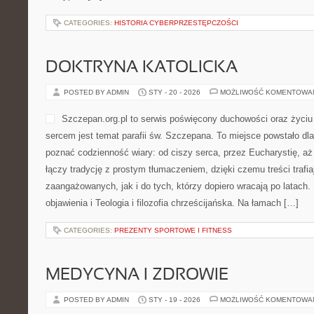
CATEGORIES:
HISTORIA CYBERPRZESTĘPCZOŚCI
DOKTRYNA KATOLICKA
POSTED BY ADMIN
STY - 20 - 2026
MOŻLIWOŚĆ KOMENTOWA
Szczepan.org.pl to serwis poświęcony duchowości oraz życiu 
sercem jest temat parafii św. Szczepana. To miejsce powstało dla
poznać codzienność wiary: od ciszy serca, przez Eucharystię, aż
łączy tradycję z prostym tłumaczeniem, dzięki czemu treści trafi
zaangażowanych, jak i do tych, którzy dopiero wracają po latach
objawienia i Teologia i filozofia chrześcijańska. Na łamach […]
CATEGORIES:
PREZENTY SPORTOWE I FITNESS
MEDYCYNA I ZDROWIE
POSTED BY ADMIN
STY - 19 - 2026
MOŻLIWOŚĆ KOMENTOWA