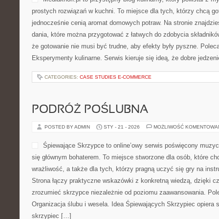
prostych rozwiązań w kuchni. To miejsce dla tych, którzy chcą g
jednocześnie cenią aromat domowych potraw. Na stronie znajdzie
dania, które można przygotować z łatwych do zdobycia składników
że gotowanie nie musi być trudne, aby efekty były pyszne. Polec
Eksperymenty kulinarne. Serwis kieruje się ideą, że dobre jedzen
CATEGORIES:
CASE STUDIES E-COMMERCE
PODRÓŻ POŚLUBNA
POSTED BY ADMIN
STY - 21 - 2026
MOŻLIWOŚĆ KOMENTOWA
Śpiewające Skrzypce to online’owy serwis poświęcony muzyc
się głównym bohaterem. To miejsce stworzone dla osób, które c
wrażliwość, a także dla tych, którzy pragną uczyć się gry na i
Strona łączy praktyczne wskazówki z konkretną wiedzą, dzięki 
zrozumieć skrzypce niezależnie od poziomu zaawansowania. Pol
Organizacja ślubu i wesela. Idea Śpiewających Skrzypiec opiera 
skrzypiec […]