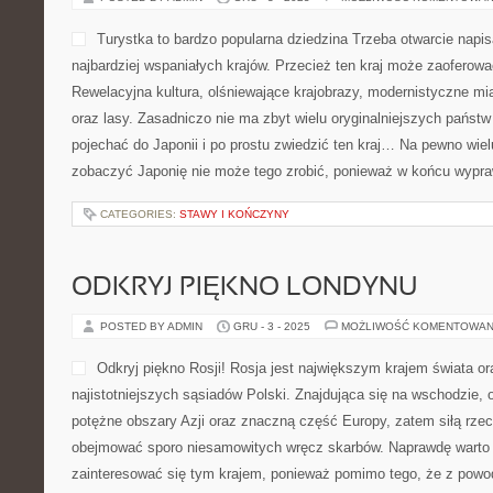
Turystka to bardzo popularna dziedzina Trzeba otwarcie napisa
najbardziej wspaniałych krajów. Przecież ten kraj może zaoferow
Rewelacyjna kultura, olśniewające krajobrazy, modernistyczne mi
oraz lasy. Zasadniczo nie ma zbyt wielu oryginalniejszych państ
pojechać do Japonii i po prostu zwiedzić ten kraj… Na pewno wiel
zobaczyć Japonię nie może tego zrobić, ponieważ w końcu wypr
CATEGORIES:
STAWY I KOŃCZYNY
ODKRYJ PIĘKNO LONDYNU
POSTED BY ADMIN
GRU - 3 - 2025
MOŻLIWOŚĆ KOMENTOWAN
Odkryj piękno Rosji! Rosja jest największym krajem świata 
najistotniejszych sąsiadów Polski. Znajdująca się na wschodzie,
potężne obszary Azji oraz znaczną część Europy, zatem siłą rze
obejmować sporo niesamowitych wręcz skarbów. Naprawdę warto z
zainteresować się tym krajem, ponieważ pomimo tego, że z powodu