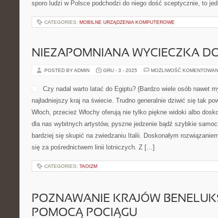
sporo ludzi w Polsce podchodzi do niego dość sceptycznie, to j
CATEGORIES:
MOBILNE URZĄDZENIA KOMPUTEROWE
NIEZAPOMNIANA WYCIECZKA DO
POSTED BY ADMIN
GRU - 3 - 2025
MOŻLIWOŚĆ KOMENTOWAN
Czy nadal warto latać do Egiptu? {Bardzo wiele osób nawet my
najładniejszy kraj na świecie. Trudno generalnie dziwić się tak 
Włoch, przecież Włochy oferują nie tylko piękne widoki albo dosk
dla nas wybitnych artystów, pyszne jedzenie bądź szybkie samo
bardziej się skupić na zwiedzaniu Italii. Doskonałym rozwiązanie
się za pośrednictwem linii lotniczych. Z […]
CATEGORIES:
TAOIZM
POZNAWANIE KRAJÓW BENELUKS
POMOCĄ POCIĄGU