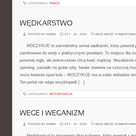
CATEGORIES:
PRACA
WĘDKARSTWO
POSTED BY ADMIN
STY - 24 - 2026
MOŻLIWOŚĆ KOMENTOWA
MOCZYKIJE to samodzielny wortal wędkarski, który powstał p
zamiłowanie do wody z praktycznymi poradami. To miejsce dla os
porannej mgły, ale jednocześnie chcą łowić mądrzej. Niezależnie o
spinning, zasiadki na grube ryby, feeder, łowienie na sztuczną m
może łowienie spod lodu – MOCZYKIJE ma w sobie dokładnie ten 
Ten portal nie udaje encyklopedii […]
CATEGORIES:
MOTORYZACJA
WEGE I WEGANIZM
POSTED BY ADMIN
STY - 23 - 2026
MOŻLIWOŚĆ KOMENTOWA
Mediaknorr.pl to przystępny blog kulinarny, który powstał z 