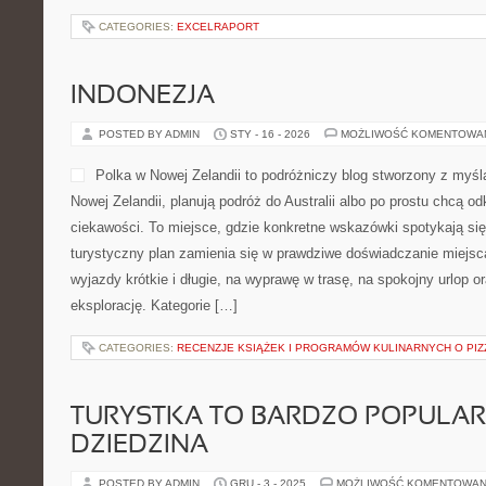
CATEGORIES:
EXCELRAPORT
INDONEZJA
POSTED BY ADMIN
STY - 16 - 2026
MOŻLIWOŚĆ KOMENTOWA
Polka w Nowej Zelandii to podróżniczy blog stworzony z myśl
Nowej Zelandii, planują podróż do Australii albo po prostu chcą o
ciekawości. To miejsce, gdzie konkretne wskazówki spotykają się z
turystyczny plan zamienia się w prawdziwe doświadczanie miejsc
wyjazdy krótkie i długie, na wyprawę w trasę, na spokojny urlop o
eksplorację. Kategorie […]
CATEGORIES:
RECENZJE KSIĄŻEK I PROGRAMÓW KULINARNYCH O PIZ
TURYSTKA TO BARDZO POPULA
DZIEDZINA
POSTED BY ADMIN
GRU - 3 - 2025
MOŻLIWOŚĆ KOMENTOWAN