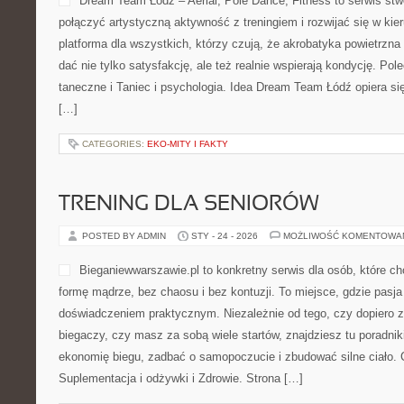
Dream Team Łódź – Aerial, Pole Dance, Fitness to serwis stw
połączyć artystyczną aktywność z treningiem i rozwijać się w kie
platforma dla wszystkich, którzy czują, że akrobatyka powietrzna
dać nie tylko satysfakcję, ale też realnie wspierają kondycję. Po
taneczne i Taniec i psychologia. Idea Dream Team Łódź opiera si
[…]
CATEGORIES:
EKO-MITY I FAKTY
TRENING DLA SENIORÓW
POSTED BY ADMIN
STY - 24 - 2026
MOŻLIWOŚĆ KOMENTOWA
Bieganiewwarszawie.pl to konkretny serwis dla osób, które chc
formę mądrze, bez chaosu i bez kontuzji. To miejsce, gdzie pasja
doświadczeniem praktycznym. Niezależnie od tego, czy dopiero z
biegaczy, czy masz za sobą wiele startów, znajdziesz tu poradni
ekonomię biegu, zadbać o samopoczucie i zbudować silne ciało. 
Suplementacja i odżywki i Zdrowie. Strona […]