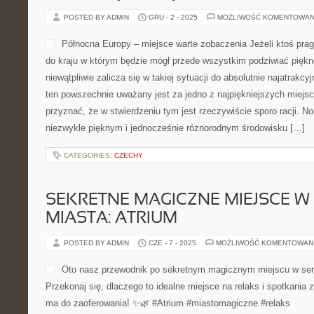
POSTED BY ADMIN
GRU - 2 - 2025
MOŻLIWOŚĆ KOMENTOWAN
Północna Europy – miejsce warte zobaczenia Jeżeli ktoś prag
do kraju w którym będzie mógł przede wszystkim podziwiać piękne
niewątpliwie zalicza się w takiej sytuacji do absolutnie najatrakcyj
ten powszechnie uważany jest za jedno z najpiękniejszych miejsc n
przyznać, że w stwierdzeniu tym jest rzeczywiście sporo racji. N
niezwykle pięknym i jednocześnie różnorodnym środowisku […]
CATEGORIES:
CZECHY
SEKRETNE MAGICZNE MIEJSCE W
MIASTA: ATRIUM
POSTED BY ADMIN
CZE - 7 - 2025
MOŻLIWOŚĆ KOMENTOWAN
Oto nasz przewodnik po sekretnym magicznym miejscu w serc
Przekonaj się, dlaczego to idealne miejsce na relaks i spotkania 
ma do zaoferowania! ✨🌿 #Atrium #miastomagiczne #relaks