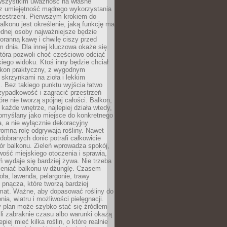
 wszystkim uważność na własne
az umiejętność mądrego wykorzystania
zestrzeni. Pierwszym krokiem do
alkonu jest określenie, jaką funkcję ma
jednej osoby najważniejsze będzie
oranną kawę i chwilę ciszy przed
 dnia. Dla innej kluczowa okaże się
która pozwoli choć częściowo odciąć
kiego widoku. Ktoś inny będzie chciał
lkon praktyczny, z wygodnym
 skrzynkami na zioła i lekkim
. Bez takiego punktu wyjścia łatwo
zypadkowość i zagracić przestrzeń
óre nie tworzą spójnej całości. Balkon,
 każde wnętrze, najlepiej działa wtedy,
pomyślany jako miejsce do konkretnego
a, a nie wyłącznie dekoracyjny
omną rolę odgrywają rośliny. Nawet
 dobranych donic potrafi całkowicie
ór balkonu. Zieleń wprowadza spokój,
wość miejskiego otoczenia i sprawia,
ń wydaje się bardziej żywa. Nie trzeba
ieniać balkonu w dżunglę. Czasem
oła, lawenda, pelargonie, trawy
pnącza, które tworzą bardziej
imat. Ważne, aby dopasować rośliny do
nia, wiatru i możliwości pielęgnacji.
y plan może szybko stać się źródłem
eśli zabraknie czasu albo warunki okażą
epiej mieć kilka roślin, o które realnie