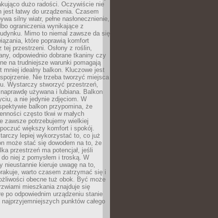
kująco dużo radości. Oczywiście nie
 jest łatwy do urządzenia. Czasem
wa silny wiatr, pełne nasłonecznienie,
albo ograniczenia wynikające z
budynku. Mimo to niemal zawsze da się
iązania, które poprawią komfort
 tej przestrzeni. Osłony z roślin,
any, odpowiednio dobrane tkaniny czy
rne na trudniejsze warunki pomagają
 mniej idealny balkon. Kluczowe jest
 spojrzenie. Nie trzeba tworzyć miejsca
gu. Wystarczy stworzyć przestrzeń,
 naprawdę używana i lubiana. Balkon
ciu, a nie jedynie zdjęciom. W
spektywie balkon przypomina, że
ienności często tkwi w małych
e zawsze potrzebujemy wielkiej
poczuć większy komfort i spokój.
rczy lepiej wykorzystać to, co już
n może stać się dowodem na to, że
lka przestrzeń ma potencjał, jeśli
do niej z pomysłem i troską. W
ry nieustannie kieruje uwagę na to,
rakuje, warto czasem zatrzymać się i
żliwości obecne tuż obok. Być może
rzwiami mieszkania znajduje się
re po odpowiednim urządzeniu stanie
z najprzyjemniejszych punktów całego