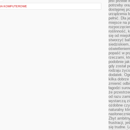
jest przede
potrzeby or
NIA KOMPUTEROWE
dostępnej pr
urządzenia b
pełnić. Dla 
miejsce na p
rozpoczęciem
roślinność, 
się od miejs
stworzyć ba
siedziskiem,
oświetleniem
popaść w pr
rzeczami, kt
podobnie jak
gdy został 
rodzaju życi
dodatek. Ogr
kilka dobrze
zmienić odbi
łagodzi suro
że przestrze
od razu zam
wystarczą zi
ozdobne czy 
naturalny kl
nasłonecznie
Zbyt ambitn
frustracji, j
się trudne. L