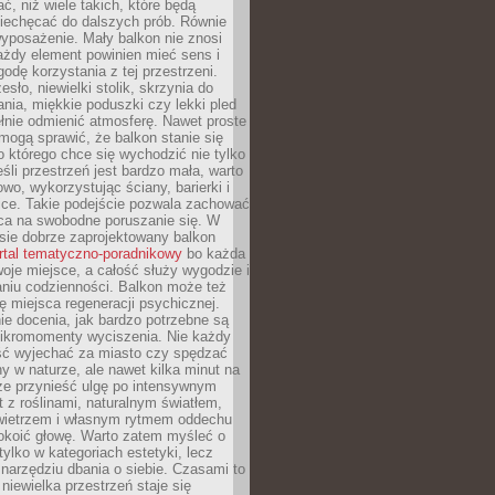
, niż wiele takich, które będą
niechęcać do dalszych prób. Równie
yposażenie. Mały balkon nie znosi
ażdy element powinien mieć sens i
odę korzystania z tej przestrzeni.
sło, niewielki stolik, skrzynia do
ia, miękkie poduszki czy lekki pled
ełnie odmienić atmosferę. Nawet proste
mogą sprawić, że balkon stanie się
 którego chce się wychodzić nie tylko
eśli przestrzeń jest bardzo mała, warto
wo, wykorzystując ściany, barierki i
ice. Takie podejście pozwala zachować
sca na swobodne poruszanie się. W
ie dobrze zaprojektowany balkon
rtal tematyczno-poradnikowy
bo każda
je miejsce, a całość służy wygodzie i
niu codzienności. Balkon może też
ję miejsca regeneracji psychicznej.
ie docenia, jak bardzo potrzebne są
ikromomenty wyciszenia. Nie każdy
ć wyjechać za miasto czy spędzać
ny w naturze, ale nawet kilka minut na
że przynieść ulgę po intensywnym
t z roślinami, naturalnym światłem,
ietrzem i własnym rytmem oddechu
koić głowę. Warto zatem myśleć o
tylko w kategoriach estetyki, lecz
 narzędziu dbania o siebie. Czasami to
 niewielka przestrzeń staje się