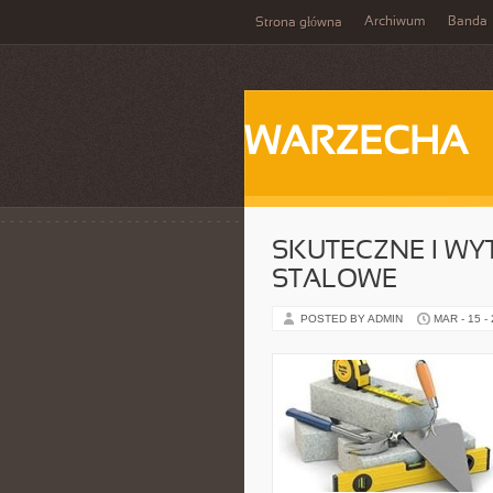
Archiwum
Banda
Strona główna
WARZECHA
SKUTECZNE I W
STALOWE
POSTED BY ADMIN
MAR - 15 -