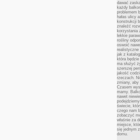
dawać zaska
każdy balkon
problemem by
hałas ulicy 
konstrukcji 
znaleźć rozw
korzystania z
lekkie paraw
rośliny odpo
oswoić nawet
realistyczne
jak z katalo
która będzie
ma służyć ży
szerszej per
jakość codz
rzeczach. Ni
zmiany, aby 
Czasem wysta
mamy. Balko
nawet niewie
podejdziemy 
świecie, któ
czego nam b
zobaczyć mo
właśnie za d
miejsce, któ
się jednym 
domu.