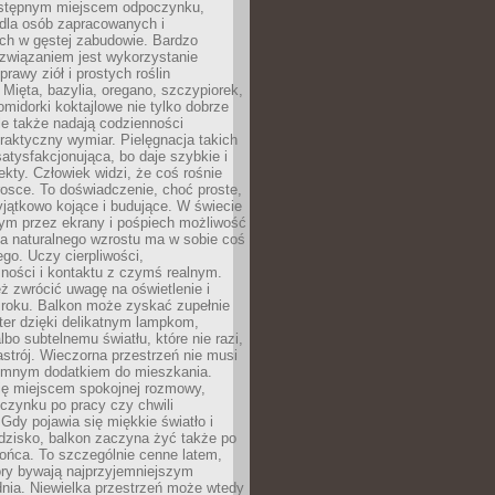
dostępnym miejscem odpoczynku,
 dla osób zapracowanych i
ch w gęstej zabudowie. Bardzo
związaniem jest wykorzystanie
prawy ziół i prostych roślin
Mięta, bazylia, oregano, szczypiorek,
omidorki koktajlowe nie tylko dobrze
le także nadają codzienności
raktyczny wymiar. Pielęgnacja takich
satysfakcjonująca, bo daje szybkie i
ekty. Człowiek widzi, że coś rośnie
trosce. To doświadczenie, choć proste,
jątkowo kojące i budujące. W świecie
m przez ekrany i pośpiech możliwość
a naturalnego wzrostu ma w sobie coś
go. Uczy cierpliwości,
ności i kontaktu z czymś realnym.
ż zwrócić uwagę na oświetlenie i
mroku. Balkon może zyskać zupełnie
ter dzięki delikatnym lampkom,
lbo subtelnemu światłu, które nie razi,
astrój. Wieczorna przestrzeń nie musi
iemnym dodatkiem do mieszkania.
ię miejscem spokojnej rozmowy,
oczynku po pracy czy chwili
Gdy pojawia się miękkie światło i
dzisko, balkon zaczyna żyć także po
ońca. To szczególnie cenne latem,
ory bywają najprzyjemniejszym
ia. Niewielka przestrzeń może wtedy