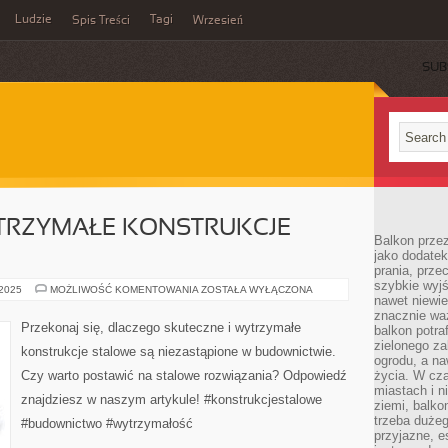
Ludzie
Tagi
Spis Treści
Wrzesień
SUB
YTRZYMAŁE KONSTRUKCJE
Balkon przez
jako dodatek
prania, prze
szybkie wyj
SKUTECZNE
 2025
MOŻLIWOŚĆ KOMENTOWANIA
ZOSTAŁA WYŁĄCZONA
nawet niewi
I
WYTRZYMAŁE
znacznie wa
KONSTRUKCJE
Przekonaj się, dlaczego skuteczne i wytrzymałe
balkon potraf
STALOWE
zielonego za
konstrukcje stalowe są niezastąpione w budownictwie.
ogrodu, a na
Czy warto postawić na stalowe rozwiązania? Odpowiedź
życia. W cz
miastach i 
znajdziesz w naszym artykule! #konstrukcjestalowe
ziemi, balko
trzeba duże
#budownictwo #wytrzymałość
przyjazne, e