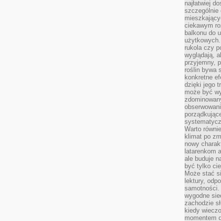
najłatwiej 
szczególnie
mieszkający
ciekawym ro
balkonu do u
użytkowych. 
rukola czy p
wyglądają, a
przyjemny, p
roślin bywa 
konkretne ef
dzięki jego 
może być wy
zdominowany
obserwowani
porządkujące
systematycz
Warto równie
klimat po z
nowy charak
latarenkom a
ale buduje n
być tylko c
Może stać s
lektury, odp
samotności. 
wygodne sie
zachodzie sł
kiedy wiecz
momentem dn