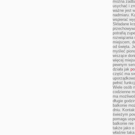
można zadbać
usychać i z
ważne jest w
nadmiaru. K
wspierać wyg
Składane krze
przechowywan
potrafią zup
rozwiązania 
miejscem, do
od święta. J
myśleć piono
wiszące don
więcej miej
pewnym sens
działa jak
po
część ma swo
uporządkowa
pełnić funkc
Wiele osób n
codzienne m
ma możliwoś
długie godzi
balkonie mo
dniu. Kontak
świeżym pow
pomaga uspo
balkonie nie 
także jako o
właśnie taka