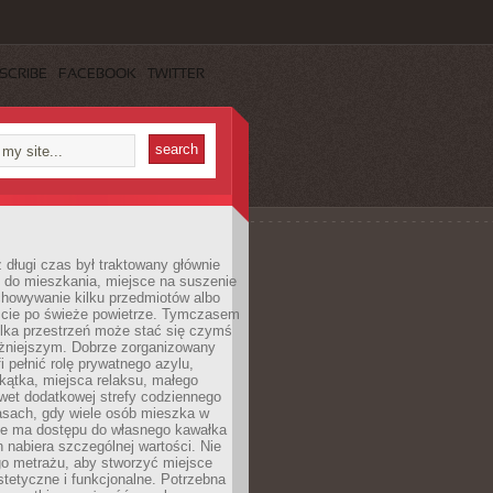
SCRIBE
FACEBOOK
TWITTER
 długi czas był traktowany głównie
 do mieszkania, miejsce na suszenie
chowywanie kilku przedmiotów albo
ście po świeże powietrze. Tymczasem
elka przestrzeń może stać się czymś
żniejszym. Dobrze zorganizowany
i pełnić rolę prywatnego azylu,
kątka, miejsca relaksu, małego
wet dodatkowej strefy codziennego
asach, gdy wiele osób mieszka w
nie ma dostępu do własnego kawałka
n nabiera szczególnej wartości. Nie
go metrażu, aby stworzyć miejsce
stetyczne i funkcjonalne. Potrzebna