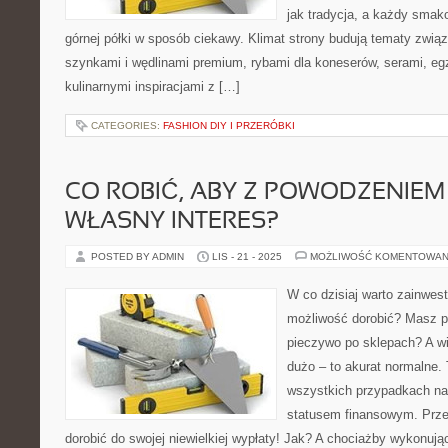
jak tradycja, a każdy sma
górnej półki w sposób ciekawy. Klimat strony budują tematy związ
szynkami i wędlinami premium, rybami dla koneserów, serami, eg
kulinarnymi inspiracjami z […]
CATEGORIES:
FASHION DIY I PRZERÓBKI
CO ROBIĆ, ABY Z POWODZENIE
WŁASNY INTERES?
POSTED BY ADMIN
LIS - 21 - 2025
MOŻLIWOŚĆ KOMENTOWAN
W co dzisiaj warto zainwes
możliwość dorobić? Masz p
pieczywo po sklepach? A w
dużo – to akurat normalne.
wszystkich przypadkach na
statusem finansowym. Prze
dorobić do swojej niewielkiej wypłaty! Jak? A chociażby wykonując