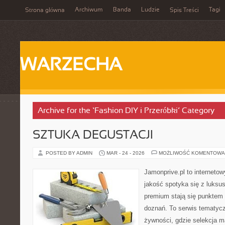
Archiwum
Banda
Ludzie
Tagi
Strona główna
Spis Treści
WARZECHA
Archive for the ‘Fashion DIY i Przeróbki’ Category
SZTUKA DEGUSTACJI
POSTED BY ADMIN
MAR - 24 - 2026
MOŻLIWOŚĆ KOMENTOWA
Jamonprive.pl to internetow
jakość spotyka się z luks
premium stają się punktem 
doznań. To serwis tematyc
żywności, gdzie selekcja m