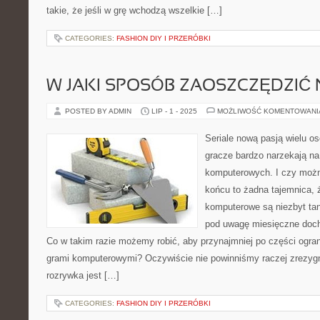
takie, że jeśli w grę wchodzą wszelkie […]
CATEGORIES:
FASHION DIY I PRZERÓBKI
W JAKI SPOSÓB ZAOSZCZĘDZIĆ 
POSTED BY ADMIN
LIP - 1 - 2025
MOŻLIWOŚĆ KOMENTOWAN
Seriale nową pasją wielu o
gracze bardzo narzekają na
komputerowych. I czy możn
końcu to żadna tajemnica, ż
komputerowe są niezbyt tani
pod uwagę miesięczne doch
Co w takim razie możemy robić, aby przynajmniej po części ogra
grami komputerowymi? Oczywiście nie powinniśmy raczej zrezygn
rozrywka jest […]
CATEGORIES:
FASHION DIY I PRZERÓBKI