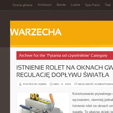
Archiwum
Banda
Ludzie
Tagi
Strona główna
Spis Treści
WARZECHA
Archive for the ‘Pytania od czytelników’ Category
ISTNIENIE ROLET NA OKNACH G
REGULACJĘ DOPŁYWU ŚWIATŁA
POSTED BY ADMIN
WRZ - 9 - 2025
MOŻLIWOŚĆ KOMENTOWAN
Konstruowanie prywatnego d
wyzwaniem, niemniej jednak
Istnienie rolet na oknach u
światła. To właśnie dzięki t