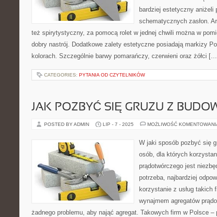
bardziej estetyczny aniżeli
schematycznych zasłon. Ar
też spirytystyczny, za pomocą rolet w jednej chwili można w pom
dobry nastrój. Dodatkowe zalety estetyczne posiadają markizy P
kolorach. Szczególnie barwy pomarańczy, czerwieni oraz żółci […
CATEGORIES:
PYTANIA OD CZYTELNIKÓW
JAK POZBYĆ SIĘ GRUZU Z BUDO
POSTED BY ADMIN
LIP - 7 - 2025
MOŻLIWOŚĆ KOMENTOWAN
W jaki sposób pozbyć się g
osób, dla których korzystan
prądotwórczego jest niezbęd
potrzeba, najbardziej odpo
korzystanie z usług takich f
wynajmem agregatów prądot
żadnego problemu, aby nająć agregat. Takowych firm w Polsce – 