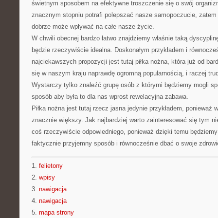
świetnym sposobem na efektywne troszczenie się o swój organiz
znacznym stopniu potrafi polepszać nasze samopoczucie, zatem
dobrze może wpływać na całe nasze życie.
W chwili obecnej bardzo łatwo znajdziemy właśnie taką dyscyplinę
będzie rzeczywiście idealna. Doskonałym przykładem i równocześ
najciekawszych propozycji jest tutaj piłka nożna, która już od ba
się w naszym kraju naprawdę ogromną popularnością, i raczej tru
Wystarczy tylko znaleźć grupę osób z którymi będziemy mogli sp
sposób aby była to dla nas wprost rewelacyjna zabawa.
Piłka nożna jest tutaj rzecz jasna jedynie przykładem, ponieważ w
znacznie większy. Jak najbardziej warto zainteresować się tym niec
coś rzeczywiście odpowiedniego, ponieważ dzięki temu będziemy
faktycznie przyjemny sposób i równocześnie dbać o swoje zdrowi
1.
felietony
2.
wpisy
3.
nawigacja
4.
nawigacja
5.
mapa strony