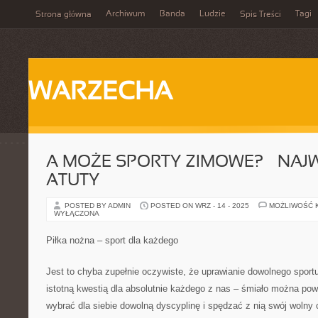
Archiwum
Banda
Ludzie
Tagi
Strona główna
Spis Treści
WARZECHA
A MOŻE SPORTY ZIMOWE? – NAJ
ATUTY
POSTED BY ADMIN
POSTED ON WRZ - 14 - 2025
MOŻLIWOŚĆ 
WYŁĄCZONA
Piłka nożna – sport dla każdego
Jest to chyba zupełnie oczywiste, że uprawianie dowolnego sport
istotną kwestią dla absolutnie każdego z nas – śmiało można pow
wybrać dla siebie dowolną dyscyplinę i spędzać z nią swój wolny 