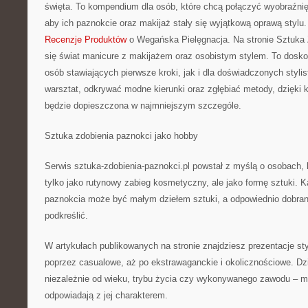
święta. To kompendium dla osób, które chcą połączyć wyobraźnię
aby ich paznokcie oraz makijaż stały się wyjątkową oprawą stylu.
Recenzje Produktów
o Wegańska Pielęgnacja. Na stronie Sztuka 
się świat manicure z makijażem oraz osobistym stylem. To dosko
osób stawiających pierwsze kroki, jak i dla doświadczonych stylis
warsztat, odkrywać modne kierunki oraz zgłębiać metody, dzięki 
będzie dopieszczona w najmniejszym szczególe.
Sztuka zdobienia paznokci jako hobby
Serwis sztuka-zdobienia-paznokci.pl powstał z myślą o osobach, któ
tylko jako rutynowy zabieg kosmetyczny, ale jako formę sztuki. 
paznokcia może być małym dziełem sztuki, a odpowiednio dobrany 
podkreślić.
W artykułach publikowanych na stronie znajdziesz prezentacje sty
poprzez casualowe, aż po ekstrawaganckie i okolicznościowe. Dz
niezależnie od wieku, trybu życia czy wykonywanego zawodu – mo
odpowiadają z jej charakterem.