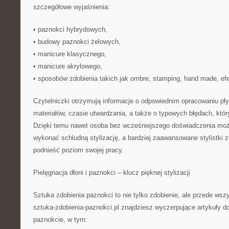
szczegółowe wyjaśnienia:
• paznokci hybrydowych,
• budowy paznokci żelowych,
• manicure klasycznego,
• manicure akrylowego,
• sposobów zdobienia takich jak ombre, stamping, hand made, efe
Czytelniczki otrzymują informacje o odpowiednim opracowaniu płyt
materiałów, czasie utwardzania, a także o typowych błędach, któ
Dzięki temu nawet osoba bez wcześniejszego doświadczenia m
wykonać schludną stylizację, a bardziej zaawansowane stylistki 
podnieść poziom swojej pracy.
Pielęgnacja dłoni i paznokci – klucz pięknej stylizacji
Sztuka zdobienia paznokci to nie tylko zdobienie, ale przede ws
sztuka-zdobienia-paznokci.pl znajdziesz wyczerpujące artykuły do
paznokcie, w tym: