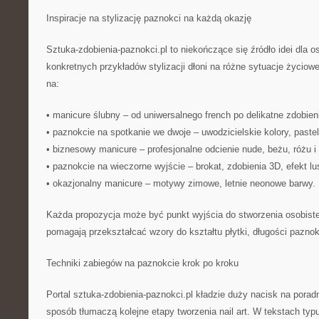
Inspiracje na stylizację paznokci na każdą okazję
Sztuka-zdobienia-paznokci.pl to niekończące się źródło idei dla o
konkretnych przykładów stylizacji dłoni na różne sytuacje życiow
na:
• manicure ślubny – od uniwersalnego french po delikatne zdobien
• paznokcie na spotkanie we dwoje – uwodzicielskie kolory, paste
• biznesowy manicure – profesjonalne odcienie nude, beżu, różu i 
• paznokcie na wieczorne wyjście – brokat, zdobienia 3D, efekt lus
• okazjonalny manicure – motywy zimowe, letnie neonowe barwy.
Każda propozycja może być punkt wyjścia do stworzenia osobistej i
pomagają przekształcać wzory do kształtu płytki, długości paznokc
Techniki zabiegów na paznokcie krok po kroku
Portal sztuka-zdobienia-paznokci.pl kładzie duży nacisk na poradn
sposób tłumaczą kolejne etapy tworzenia nail art. W tekstach typu