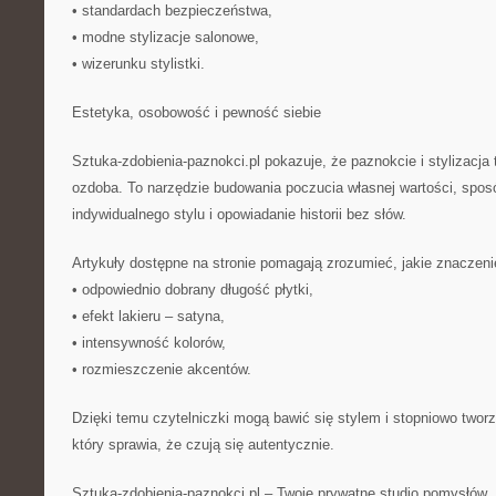
• standardach bezpieczeństwa,
• modne stylizacje salonowe,
• wizerunku stylistki.
Estetyka, osobowość i pewność siebie
Sztuka-zdobienia-paznokci.pl pokazuje, że paznokcie i stylizacja 
ozdoba. To narzędzie budowania poczucia własnej wartości, spo
indywidualnego stylu i opowiadanie historii bez słów.
Artykuły dostępne na stronie pomagają zrozumieć, jakie znaczeni
• odpowiednio dobrany długość płytki,
• efekt lakieru – satyna,
• intensywność kolorów,
• rozmieszczenie akcentów.
Dzięki temu czytelniczki mogą bawić się stylem i stopniowo twor
który sprawia, że czują się autentycznie.
Sztuka-zdobienia-paznokci.pl – Twoje prywatne studio pomysłów