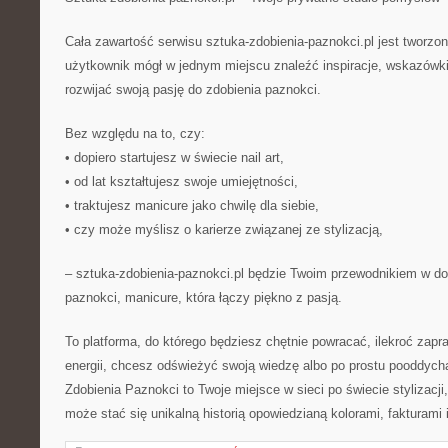
Cała zawartość serwisu sztuka-zdobienia-paznokci.pl jest tworzo
użytkownik mógł w jednym miejscu znaleźć inspiracje, wskazówki
rozwijać swoją pasję do zdobienia paznokci.
Bez względu na to, czy:
• dopiero startujesz w świecie nail art,
• od lat kształtujesz swoje umiejętności,
• traktujesz manicure jako chwilę dla siebie,
• czy może myślisz o karierze związanej ze stylizacją,
– sztuka-zdobienia-paznokci.pl będzie Twoim przewodnikiem w do
paznokci, manicure, która łączy piękno z pasją.
To platforma, do którego będziesz chętnie powracać, ilekroć zapr
energii, chcesz odświeżyć swoją wiedzę albo po prostu pooddyc
Zdobienia Paznokci to Twoje miejsce w sieci po świecie stylizacj
może stać się unikalną historią opowiedzianą kolorami, fakturami i