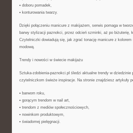
• doboru pomadek,
• konturowania twarzy.
Dzięki połączeniu manicure z makijażem, serwis pomaga w tworz
barwy stylizacji paznokci, przez odcień szminki, aż po biżuterię, 
Czytelniczki dowiadują się, jak zgrać tonację manicure z kolorem 
modową.
Trendy i nowości w świecie makijażu
Sztuka-zdobienia-paznokci.pl śledzi aktualne trendy w dziedzini
czytelniczkom świeże inspiracje. Na stronie znajdziesz artykuły 
• barwom roku,
• gorącym trendom w nail art,
• trendom z mediów społecznościowych,
• nowinkom produktowym,
• świadomej pielęgnacji.