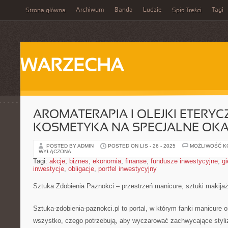
Archiwum
Banda
Ludzie
Tagi
Strona główna
Spis Treści
WARZECHA
AROMATERAPIA I OLEJKI ETERYCZ
KOSMETYKA NA SPECJALNE OKA
POSTED BY ADMIN
POSTED ON LIS - 26 - 2025
MOŻLIWOŚĆ 
WYŁĄCZONA
Tagi:
akcje
,
biznes
,
ekonomia
,
finanse
,
fundusze inwestycyjne
,
gi
inwestycje
,
obligacje
,
portfel inwestycyjny
Sztuka Zdobienia Paznokci – przestrzeń manicure, sztuki makijaż
Sztuka-zdobienia-paznokci.pl to portal, w którym fanki manicure or
wszystko, czego potrzebują, aby wyczarować zachwycające styliz