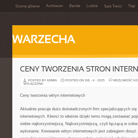
Archiwum
Banda
Ludzie
Tagi
Strona główna
Spis Treści
WARZECHA
CENY TWORZENIA STRON INTE
POSTED BY ADMIN
POSTED ON SIE - 4 - 2025
MOŻLIWOŚĆ K
WYŁĄCZONA
Ceny tworzenia witryn internetowych
Aktualnie pracuje dużo doświadczonych firm specjalizujących się
internetowych. Klienci to właśnie dzięki temu mogą zestawiać poje
siebie najkorzystniejszą. Najkorzystniejszą, czyli łączącą w sobie
wykonanie. Kreowanie witryn internetowych jest zabiegiem dosyć