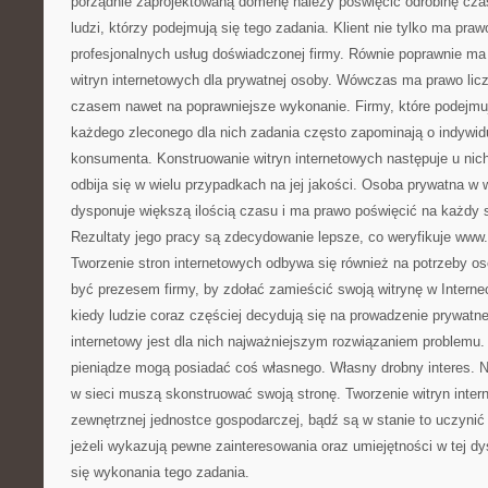
porządnie zaprojektowaną domenę należy poświęcić odrobinę cza
ludzi, którzy podejmują się tego zadania. Klient nie tylko ma pra
profesjonalnych usług doświadczonej firmy. Równie poprawnie ma
witryn internetowych dla prywatnej osoby. Wówczas ma prawo licz
czasem nawet na poprawniejsze wykonanie. Firmy, które podejmuj
każdego zleconego dla nich zadania często zapominają o indywid
konsumenta. Konstruowanie witryn internetowych następuje u ni
odbija się w wielu przypadkach na jej jakości. Osoba prywatna 
dysponuje większą ilością czasu i ma prawo poświęcić na każdy 
Rezultaty jego pracy są zdecydowanie lepsze, co weryfikuje www.
Tworzenie stron internetowych odbywa się również na potrzeby os
być prezesem firmy, by zdołać zamieścić swoją witrynę w Interne
kiedy ludzie coraz częściej decydują się na prowadzenie prywatn
internetowy jest dla nich najważniejszym rozwiązaniem problemu
pieniądze mogą posiadać coś własnego. Własny drobny interes. Na
w sieci muszą skonstruować swoją stronę. Tworzenie witryn inte
zewnętrznej jednostce gospodarczej, bądź są w stanie to uczyni
jeżeli wykazują pewne zainteresowania oraz umiejętności w tej dy
się wykonania tego zadania.