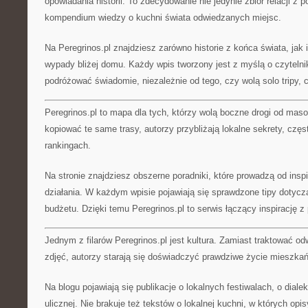
opowiadania historii. To zdecydowanie nie jedynie zbiór relacji z p
kompendium wiedzy o kuchni świata odwiedzanych miejsc.
Na Peregrinos.pl znajdziesz zarówno historie z końca świata, jak
wypady bliżej domu. Każdy wpis tworzony jest z myślą o czytelni
podróżować świadomie, niezależnie od tego, czy wolą solo tripy, 
Peregrinos.pl to mapa dla tych, którzy wolą boczne drogi od maso
kopiować te same trasy, autorzy przybliżają lokalne sekrety, czę
rankingach.
Na stronie znajdziesz obszerne poradniki, które prowadzą od inspi
działania. W każdym wpisie pojawiają się sprawdzone tipy dotycz
budżetu. Dzięki temu Peregrinos.pl to serwis łączący inspirację z
Jednym z filarów Peregrinos.pl jest kultura. Zamiast traktować od
zdjęć, autorzy starają się doświadczyć prawdziwe życie mieszka
Na blogu pojawiają się publikacje o lokalnych festiwalach, o diale
ulicznej. Nie brakuje też tekstów o lokalnej kuchni, w których opis