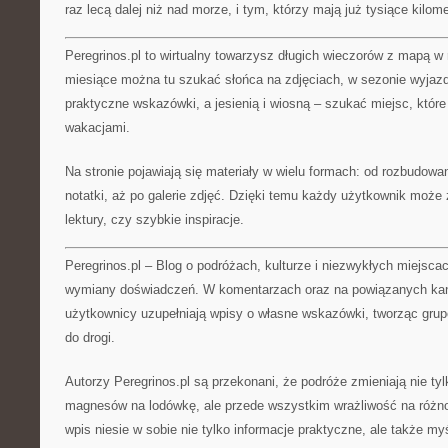
raz lecą dalej niż nad morze, i tym, którzy mają już tysiące kilo
Peregrinos.pl to wirtualny towarzysz długich wieczorów z mapą w 
miesiące można tu szukać słońca na zdjęciach, w sezonie wyja
praktyczne wskazówki, a jesienią i wiosną – szukać miejsc, które
wakacjami.
Na stronie pojawiają się materiały w wielu formach: od rozbudow
notatki, aż po galerie zdjęć. Dzięki temu każdy użytkownik może
lektury, czy szybkie inspiracje.
Peregrinos.pl – Blog o podróżach, kulturze i niezwykłych miejsca
wymiany doświadczeń. W komentarzach oraz na powiązanych kan
użytkownicy uzupełniają wpisy o własne wskazówki, tworząc grupę
do drogi.
Autorzy Peregrinos.pl są przekonani, że podróże zmieniają nie ty
magnesów na lodówkę, ale przede wszystkim wrażliwość na różn
wpis niesie w sobie nie tylko informacje praktyczne, ale także myś