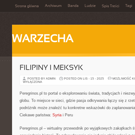
Archiwum
Banda
Ludzie
Tagi
Strona główna
Spis Treści
WARZECHA
FILIPINY I MEKSYK
POSTED BY ADMIN
POSTED ON LIS - 15 - 2025
MOŻLIWOŚĆ 
WYŁĄCZONA
Peregrinos.pl to portal o eksplorowaniu świata, tradycjach i niez
globu. To miejsce w sieci, gdzie pasja odkrywania łączy się z rze
podróżnik może znaleźć tu konkretne wskazówki do zaplanowania
Ciekawe państwa:
Syria
i Peru
Peregrinos.pl – wirtualny przewodnik po wyjątkowych zakątkach ś