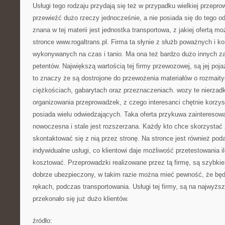
Usługi tego rodzaju przydają się też w przypadku wielkiej przepr
przewieźć dużo rzeczy jednocześnie, a nie posiada się do tego 
znana w tej materii jest jednostka transportowa, z jakiej ofertą m
stronce www.rogaltrans.pl. Firma ta słynie z służb poważnych i 
wykonywanych na czas i tanio. Ma ona też bardzo dużo innych zal
petentów. Największą wartością tej firmy przewozowej, są jej poja
to znaczy że są dostrojone do przewożenia materiałów o rozmaity
ciężkościach, gabarytach oraz przeznaczeniach. wozy te nierza
organizowania przeprowadzek, z czego interesanci chętnie korzysta
posiada wielu odwiedzających. Taka oferta przykuwa zainteresowa
nowoczesna i stale jest rozszerzana. Każdy kto chce skorzystać z
skontaktować się z nią przez stronę. Na stronce jest również pod
indywidualne usługi, co klientowi daje możliwość przetestowania i
kosztować. Przeprowadzki realizowane przez tą firmę, są szybkie 
dobrze ubezpieczony, w takim razie można mieć pewność, że będ
rękach, podczas transportowania. Usługi tej firmy, są na najwyż
przekonało się już dużo klientów.
źródło: