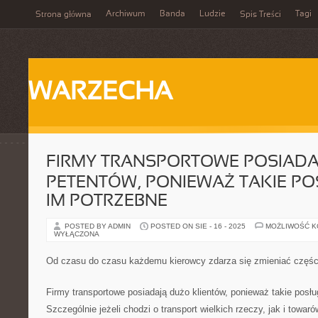
Archiwum
Banda
Ludzie
Tagi
Strona główna
Spis Treści
WARZECHA
FIRMY TRANSPORTOWE POSIADA
PETENTÓW, PONIEWAŻ TAKIE PO
IM POTRZEBNE
POSTED BY ADMIN
POSTED ON SIE - 16 - 2025
MOŻLIWOŚĆ 
WYŁĄCZONA
Od czasu do czasu każdemu kierowcy zdarza się zmieniać czę
Firmy transportowe posiadają dużo klientów, ponieważ takie posł
Szczególnie jeżeli chodzi o transport wielkich rzeczy, jak i towar