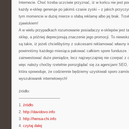
Internecie. Choć trzeba uczciwie przyznać, iż w końcu nie jest po
każdy e-sklep generuje po jakimś czasie zyski – z jakich przycz
tym momencie w dużej mierze o słabą reklamę albo jej brak. Trze
zjawiskiem!
A w wielu przypadkach rozumowanie posiadaczy e-sklepów jest tak
sklep, a później deprecjonują znaczenie jego promocji. To niews
są takie, iż jeżeli chcielibyśmy z sukcesami reklamować własny in
powinniśmy każdego miesiąca pakować całkiem spore fundusze
zainwestować duże pieniądze, lecz najzwyczajniej nie czerpać z
więc należy choćby rzetelnie porozglądać się za agencjami SEO, 
która spowoduje, że codziennie będziemy uzyskiwali sporo zamów
wyszukiwarek internetowych!
źródło:
———————————
1.
źródło
2.
http://davidovo.info
3.
http://hensa-chi.info
4.
czytaj dalej