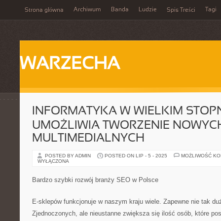
Archiwum
Banda
Ludzie
Tagi
Strona główna
Spis Treści
WARZECHA
INFORMATYKA W WIELKIM STOP
UMOŻLIWIA TWORZENIE NOWYC
MULTIMEDIALNYCH
POSTED BY ADMIN
POSTED ON LIP - 5 - 2025
MOŻLIWOŚĆ K
WYŁĄCZONA
Bardzo szybki rozwój branży SEO w Polsce
E-sklepów funkcjonuje w naszym kraju wiele. Zapewne nie tak du
Zjednoczonych, ale nieustanne zwiększa się ilość osób, które po