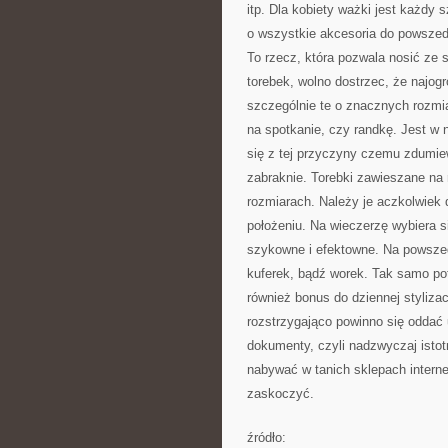
itp. Dla kobiety ważki jest każdy
o wszystkie akcesoria do powszedn
To rzecz, która pozwala nosić ze
torebek, wolno dostrzec, że najogr
szczególnie te o znacznych rozmi
na spotkanie, czy randkę. Jest w 
się z tej przyczyny czemu zdumiew
zabraknie. Torebki zawieszane na
rozmiarach. Należy je aczkolwiek
położeniu. Na wieczerzę wybiera s
szykowne i efektowne. Na powszed
kuferek, bądź worek. Tak samo pot
również bonus do dziennej stylizacj
rozstrzygająco powinno się oddać 
dokumenty, czyli nadzwyczaj istotn
nabywać w tanich sklepach intern
zaskoczyć.
źródło: