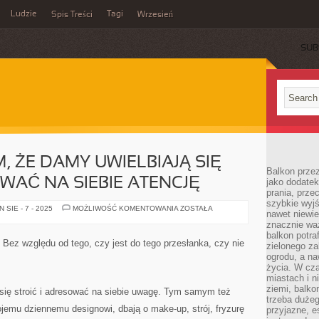
Ludzie
Tagi
Spis Treści
Wrzesień
SUB
, ŻE DAMY UWIELBIAJĄ SIĘ
Balkon przez
WAĆ NA SIEBIE ATENCJĘ
jako dodatek
prania, prze
szybkie wyj
KAŻDY
SIE - 7 - 2025
MOŻLIWOŚĆ KOMENTOWANIA
ZOSTAŁA
nawet niewi
WIE
O
znacznie wa
TYM,
balkon potraf
ŻE
ez względu od tego, czy jest do tego przesłanka, czy nie
zielonego za
DAMY
UWIELBIAJĄ
ogrodu, a na
SIĘ
życia. W cz
STROIĆ
miastach i 
I
ADRESOWAĆ
ziemi, balko
 się stroić i adresować na siebie uwagę. Tym samym też
NA
trzeba duże
SIEBIE
jemu dziennemu designowi, dbają o make-up, strój, fryzurę
przyjazne, e
ATENCJĘ