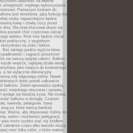
 wszystkim uważność na własne
az umiejętność mądrego wykorzystania
zestrzeni. Pierwszym krokiem do
alkonu jest określenie, jaką funkcję ma
jednej osoby najważniejsze będzie
oranną kawę i chwilę ciszy przed
 dnia. Dla innej kluczowa okaże się
która pozwoli choć częściowo odciąć
kiego widoku. Ktoś inny będzie chciał
lkon praktyczny, z wygodnym
 skrzynkami na zioła i lekkim
. Bez takiego punktu wyjścia łatwo
zypadkowość i zagracić przestrzeń
óre nie tworzą spójnej całości. Balkon,
 każde wnętrze, najlepiej działa wtedy,
pomyślany jako miejsce do konkretnego
a, a nie wyłącznie dekoracyjny
omną rolę odgrywają rośliny. Nawet
 dobranych donic potrafi całkowicie
ór balkonu. Zieleń wprowadza spokój,
wość miejskiego otoczenia i sprawia,
ń wydaje się bardziej żywa. Nie trzeba
ieniać balkonu w dżunglę. Czasem
oła, lawenda, pelargonie, trawy
pnącza, które tworzą bardziej
imat. Ważne, aby dopasować rośliny do
nia, wiatru i możliwości pielęgnacji.
y plan może szybko stać się źródłem
eśli zabraknie czasu albo warunki okażą
epiej mieć kilka roślin, o które realnie