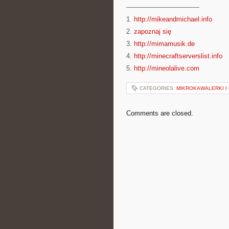
———————————
1.
http://mikeandmichael.info
2.
zapoznaj się
3.
http://mimamusik.de
4.
http://minecraftserverslist.info
5.
http://mineolalive.com
CATEGORIES:
MIKROKAWALERKI I 
Comments are closed.