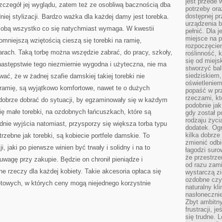
jest przede
 szczegół jej wyglądu, zatem też ze osobliwą bacznością dba
potrzeby or
dostępnej pr
iej stylizacji. Bardzo ważka dla każdej damy jest torebka.
urządzenia b
 sobą wszystko co się natychmiast wymaga. W kwestii
pełnić. Dla 
miejsce na p
omniejszą wziętością cieszą się torebki na ramię,
rozpoczęciem
arach. Taką torbę można wszędzie zabrać, do pracy, szkoły,
roślinność, 
się od miejs
następstwie tego niezmiernie wygodna i użyteczna, nie ma
stworzyć ba
siedziskiem,
ać, że w żadnej szafie damskiej takiej torebki nie
oświetleniem
 ramię, są wyjątkowo komfortowe, nawet te o dużych
popaść w pr
rzeczami, kt
 dobrze dobrać do sytuacji, by egzaminowały się w każdym
podobnie jak
ię małe torebki, na ozdobnych łańcuszkach, które są
gdy został 
rodzaju życi
nie wyjścia natomiast, przysporzy się większa torba typu
dodatek. Ogr
kilka dobrze
rzebne jak torebki, są kobiecie portfele damskie. To
zmienić odbi
i, jaki po pierwsze winien być trwały i solidny i na to
łagodzi suro
że przestrze
uwagę przy zakupie. Będzie on chronił pieniądze i
od razu zam
e rzeczy dla każdej kobiety. Takie akcesoria opłaca się
wystarczą zi
ozdobne czy 
etowych, w których ceny mogą niejednego korzystnie
naturalny kl
nasłonecznie
Zbyt ambitn
frustracji, j
się trudne. L