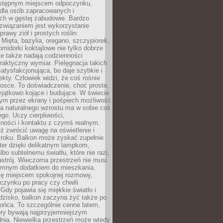
dostępnym miejscem odpoczynku,
 dla osób zapracowanych i
ch w gęstej zabudowie. Bardzo
związaniem jest wykorzystanie
prawy ziół i prostych roślin
Mięta, bazylia, oregano, szczypiorek,
omidorki koktajlowe nie tylko dobrze
le także nadają codzienności
raktyczny wymiar. Pielęgnacja takich
satysfakcjonująca, bo daje szybkie i
ekty. Człowiek widzi, że coś rośnie
trosce. To doświadczenie, choć proste,
jątkowo kojące i budujące. W świecie
m przez ekrany i pośpiech możliwość
a naturalnego wzrostu ma w sobie coś
go. Uczy cierpliwości,
ności i kontaktu z czymś realnym.
ż zwrócić uwagę na oświetlenie i
mroku. Balkon może zyskać zupełnie
ter dzięki delikatnym lampkom,
lbo subtelnemu światłu, które nie razi,
astrój. Wieczorna przestrzeń nie musi
iemnym dodatkiem do mieszkania.
ię miejscem spokojnej rozmowy,
oczynku po pracy czy chwili
Gdy pojawia się miękkie światło i
dzisko, balkon zaczyna żyć także po
ońca. To szczególnie cenne latem,
ory bywają najprzyjemniejszym
ia. Niewielka przestrzeń może wtedy