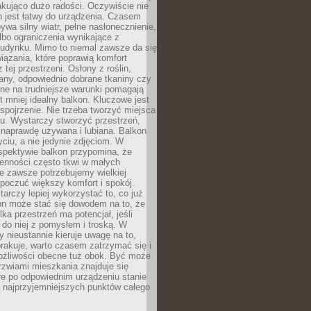
kująco dużo radości. Oczywiście nie
 jest łatwy do urządzenia. Czasem
wa silny wiatr, pełne nasłonecznienie,
albo ograniczenia wynikające z
budynku. Mimo to niemal zawsze da się
iązania, które poprawią komfort
 tej przestrzeni. Osłony z roślin,
any, odpowiednio dobrane tkaniny czy
rne na trudniejsze warunki pomagają
 mniej idealny balkon. Kluczowe jest
 spojrzenie. Nie trzeba tworzyć miejsca
gu. Wystarczy stworzyć przestrzeń,
 naprawdę używana i lubiana. Balkon
ciu, a nie jedynie zdjęciom. W
spektywie balkon przypomina, że
ienności często tkwi w małych
e zawsze potrzebujemy wielkiej
poczuć większy komfort i spokój.
rczy lepiej wykorzystać to, co już
n może stać się dowodem na to, że
lka przestrzeń ma potencjał, jeśli
do niej z pomysłem i troską. W
ry nieustannie kieruje uwagę na to,
rakuje, warto czasem zatrzymać się i
żliwości obecne tuż obok. Być może
rzwiami mieszkania znajduje się
re po odpowiednim urządzeniu stanie
z najprzyjemniejszych punktów całego