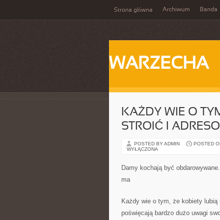
Archiwum
Banda
Strona główna
WARZECHA
KAŻDY WIE O TYM
STROIĆ I ADRESO
POSTED BY ADMIN
POSTED ON 
WYŁĄCZONA
Damy kochają być obdarowywane. B
ma
Każdy wie o tym, że kobiety lubią
poświęcają bardzo dużo uwagi swo