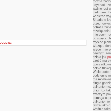
można zadbać
usychać i z
ważne jest w
nadmiaru. K
wspierać wyg
Składane krze
przechowywan
potrafią zup
rozwiązania 
miejscem, do
od święta. J
myśleć piono
COLIVING
wiszące don
więcej miej
pewnym sens
działa jak
po
część ma swo
uporządkowa
pełnić funkc
Wiele osób n
codzienne m
ma możliwoś
długie godzi
balkonie mo
dniu. Kontak
świeżym pow
pomaga uspo
balkonie nie 
także jako o
właśnie taka