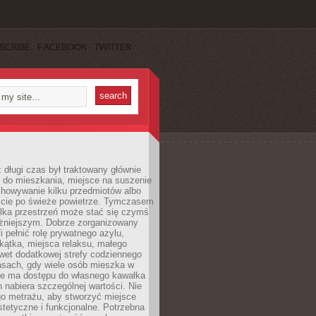
SCRIBE
FACEBOOK
TWITTER
 długi czas był traktowany głównie
 do mieszkania, miejsce na suszenie
chowywanie kilku przedmiotów albo
ście po świeże powietrze. Tymczasem
elka przestrzeń może stać się czymś
żniejszym. Dobrze zorganizowany
i pełnić rolę prywatnego azylu,
kątka, miejsca relaksu, małego
wet dodatkowej strefy codziennego
asach, gdy wiele osób mieszka w
nie ma dostępu do własnego kawałka
n nabiera szczególnej wartości. Nie
go metrażu, aby stworzyć miejsce
stetyczne i funkcjonalne. Potrzebna