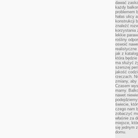
dawać zaska
każdy balkon
problemem by
hałas ulicy 
konstrukcji 
znaleźć rozw
korzystania z
lekkie paraw
rośliny odpo
oswoić nawet
realistyczne
jak z katalo
która będzie
ma służyć ży
szerszej per
jakość codz
rzeczach. Ni
zmiany, aby 
Czasem wysta
mamy. Balko
nawet niewie
podejdziemy 
świecie, któ
czego nam b
zobaczyć mo
właśnie za d
miejsce, któ
się jednym 
domu.