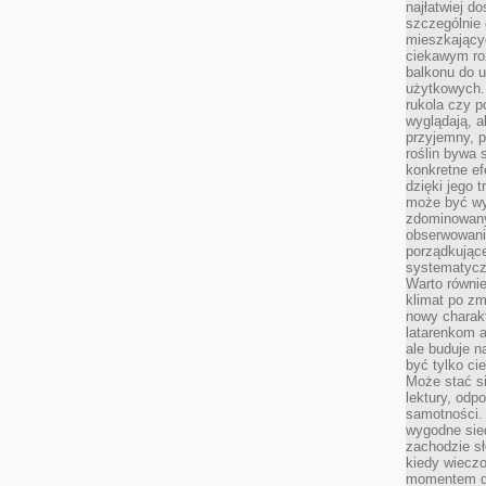
najłatwiej 
szczególnie
mieszkający
ciekawym ro
balkonu do u
użytkowych. 
rukola czy p
wyglądają, a
przyjemny, p
roślin bywa 
konkretne ef
dzięki jego 
może być wy
zdominowany
obserwowani
porządkujące
systematycz
Warto równie
klimat po z
nowy charak
latarenkom a
ale buduje n
być tylko c
Może stać s
lektury, odp
samotności. 
wygodne sie
zachodzie sł
kiedy wiecz
momentem dn