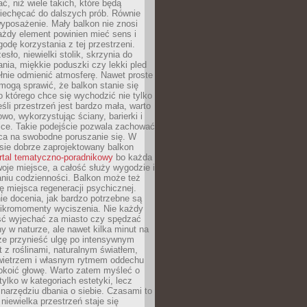
, niż wiele takich, które będą
niechęcać do dalszych prób. Równie
yposażenie. Mały balkon nie znosi
ażdy element powinien mieć sens i
odę korzystania z tej przestrzeni.
sło, niewielki stolik, skrzynia do
ia, miękkie poduszki czy lekki pled
ełnie odmienić atmosferę. Nawet proste
mogą sprawić, że balkon stanie się
 którego chce się wychodzić nie tylko
eśli przestrzeń jest bardzo mała, warto
wo, wykorzystując ściany, barierki i
ice. Takie podejście pozwala zachować
sca na swobodne poruszanie się. W
ie dobrze zaprojektowany balkon
rtal tematyczno-poradnikowy
bo każda
je miejsce, a całość służy wygodzie i
niu codzienności. Balkon może też
ję miejsca regeneracji psychicznej.
ie docenia, jak bardzo potrzebne są
ikromomenty wyciszenia. Nie każdy
ć wyjechać za miasto czy spędzać
ny w naturze, ale nawet kilka minut na
że przynieść ulgę po intensywnym
t z roślinami, naturalnym światłem,
ietrzem i własnym rytmem oddechu
koić głowę. Warto zatem myśleć o
tylko w kategoriach estetyki, lecz
 narzędziu dbania o siebie. Czasami to
 niewielka przestrzeń staje się