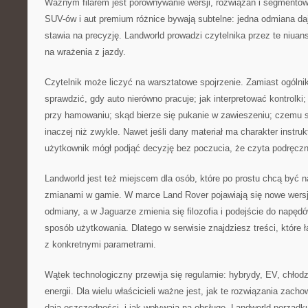
Ważnym filarem jest porównywanie wersji, rozwiązań i segmentó
SUV-ów i aut premium różnice bywają subtelne: jedna odmiana da
stawia na precyzję. Landworld prowadzi czytelnika przez te niuan
na wrażenia z jazdy.
Czytelnik może liczyć na warsztatowe spojrzenie. Zamiast ogólnik
sprawdzić, gdy auto nierówno pracuje; jak interpretować kontrolki;
przy hamowaniu; skąd bierze się pukanie w zawieszeniu; czemu s
inaczej niż zwykle. Nawet jeśli dany materiał ma charakter instruk
użytkownik mógł podjąć decyzję bez poczucia, że czyta podręczni
Landworld jest też miejscem dla osób, które po prostu chcą być 
zmianami w gamie. W marce Land Rover pojawiają się nowe wersje
odmiany, a w Jaguarze zmienia się filozofia i podejście do napę
sposób użytkowania. Dlatego w serwisie znajdziesz treści, które
z konkretnymi parametrami.
Wątek technologiczny przewija się regularnie: hybrydy, EV, chło
energii. Dla wielu właścicieli ważne jest, jak te rozwiązania zachowu
dają oszczędności, i jak wpływają na obsługę. Landworld porządku