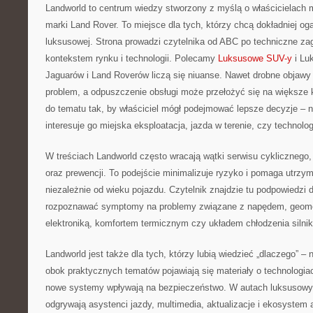
Landworld to centrum wiedzy stworzony z myślą o właścicielach 
marki Land Rover. To miejsce dla tych, którzy chcą dokładniej og
luksusowej. Strona prowadzi czytelnika od ABC po techniczne zag
kontekstem rynku i technologii. Polecamy
Luksusowe SUV-y
i Lu
Jaguarów i Land Roverów liczą się niuanse. Nawet drobne objawy
problem, a odpuszczenie obsługi może przełożyć się na większe 
do tematu tak, by właściciel mógł podejmować lepsze decyzje – n
interesuje go miejska eksploatacja, jazda w terenie, czy technolo
W treściach Landworld często wracają wątki serwisu cyklicznego,
oraz prewencji. To podejście minimalizuje ryzyko i pomaga utrzym
niezależnie od wieku pojazdu. Czytelnik znajdzie tu podpowiedzi 
rozpoznawać symptomy na problemy związane z napędem, geome
elektroniką, komfortem termicznym czy układem chłodzenia silnik
Landworld jest także dla tych, którzy lubią wiedzieć „dlaczego” – n
obok praktycznych tematów pojawiają się materiały o technologiac
nowe systemy wpływają na bezpieczeństwo. W autach luksusowyc
odgrywają asystenci jazdy, multimedia, aktualizacje i ekosystem 