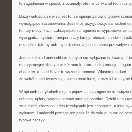
te zagadnienia w sposób zrozumiały, ale nie ucieka od technicz
Dużą wartością serwisu jest to, że opisuje zarówno typowe scenari
wymagające zastosowania. Jeśli ktoś przygotowuje samochód do 
tematy modyfikacji: zabezpieczenia, ogumienie wyprawowe, zmia
wyciągarka, system transportu czy lampy robocze. Landworld pok
rozsądnie: tak, by auto było dzielne, a jednocześnie przewidywaln
Jednocześnie Landworld nie zamyka się wyłącznie w „twardym” se
motoryzacyjny lifestyle wokół marek, które budzą emocje. Jaguar
charakter, a Land Rover to wszechstronność. Właśnie ten duet – d
że wokół marki tworzy się społeczność ludzi, którzy lubią czytać 
W opisach i artykułach często pojawiają się zagadnienia związan
ochrona, opłaty, wycena napraw oraz odsprzedaż. Dzięki temu uż
zrozumieć, dlaczego jedno rozwiązanie jest sensowne, a inne b
wyborem. Landworld pomaga też podejść do zakupu auta: od ocen
typowe haczyki.