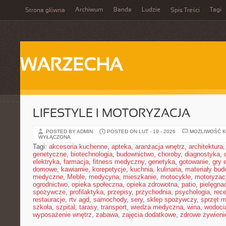
Archiwum
Banda
Ludzie
Tagi
Strona główna
Spis Treści
WARZECHA
LIFESTYLE I MOTORYZACJA
POSTED BY ADMIN
POSTED ON LUT - 19 - 2026
MOŻLIWOŚĆ 
WYŁĄCZONA
Tagi:
akcesoria kuchenne
,
apteka
,
aranżacja wnętrz
,
architektura
genetyczne
,
biotechnologia
,
budownictwo
,
choroby
,
diagnostyka
,
elektryka
,
farmacja
,
fitness medyczny
,
genetyka
,
gotowanie
,
gry 
domowe
,
kawiarnie
,
korepetycje
,
kuchnia
,
kulinaria
,
materiały bud
medyczne
,
Meble
,
medycyna
,
mieszkanie
,
motocykle
,
motoryzac
ogrodnictwo
,
opieka społeczna
,
opieka zdrowotna
,
patio
,
pielęgnac
spożywcze
,
profilaktyka
,
przepisy
,
przychodnia
,
psychologia
,
rece
restauracje
,
rtv agd
,
samochody
,
sery
,
sklep spożywczy
,
sprzęt 
szkoła
,
szpital
,
tarasy
,
transport
,
wiedza medyczna
,
wina
,
wodoci
wyposażenie wnętrz
,
zabawa
,
zajęcia dodatkowe
,
zdrowe żywieni