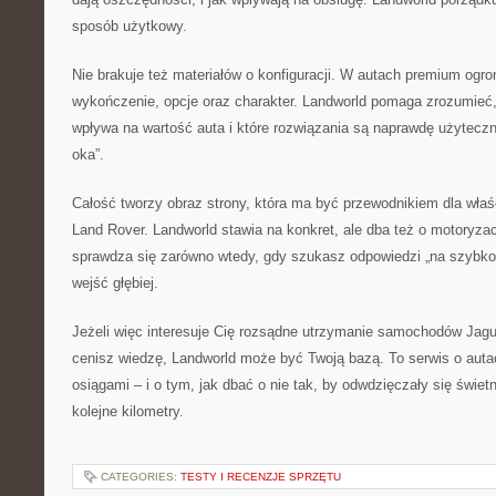
sposób użytkowy.
Nie brakuje też materiałów o konfiguracji. W autach premium ogr
wykończenie, opcje oraz charakter. Landworld pomaga zrozumieć, 
wpływa na wartość auta i które rozwiązania są naprawdę użyteczne
oka”.
Całość tworzy obraz strony, która ma być przewodnikiem dla właśc
Land Rover. Landworld stawia na konkret, ale dba też o motoryzac
sprawdza się zarówno wtedy, gdy szukasz odpowiedzi „na szybko”
wejść głębiej.
Jeżeli więc interesuje Cię rozsądne utrzymanie samochodów Jagua
cenisz wiedzę, Landworld może być Twoją bazą. To serwis o autac
osiągami – i o tym, jak dbać o nie tak, by odwdzięczały się świ
kolejne kilometry.
CATEGORIES:
TESTY I RECENZJE SPRZĘTU