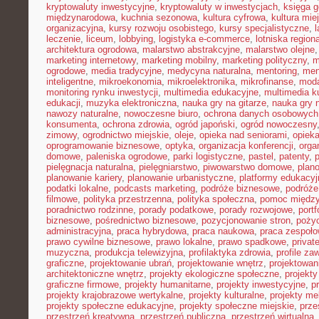
kryptowaluty inwestycyjne
,
kryptowaluty w inwestycjach
,
księga g
międzynarodowa
,
kuchnia sezonowa
,
kultura cyfrowa
,
kultura mie
organizacyjna
,
kursy rozwoju osobistego
,
kursy specjalistyczne
,
l
leczenie
,
liceum
,
lobbying
,
logistyka e-commerce
,
lotniska region
architektura ogrodowa
,
malarstwo abstrakcyjne
,
malarstwo olejne
marketing internetowy
,
marketing mobilny
,
marketing polityczny
,
m
ogrodowe
,
media tradycyjne
,
medycyna naturalna
,
mentoring
,
men
inteligentne
,
mikroekonomia
,
mikroelektronika
,
mikrofinanse
,
moda
monitoring rynku inwestycji
,
multimedia edukacyjne
,
multimedia ku
edukacji
,
muzyka elektroniczna
,
nauka gry na gitarze
,
nauka gry n
nawozy naturalne
,
nowoczesne biuro
,
ochrona danych osobowych
konsumenta
,
ochrona zdrowia
,
ogród japoński
,
ogród nowoczesny
zimowy
,
ogrodnictwo miejskie
,
oleje
,
opieka nad seniorami
,
opiek
oprogramowanie biznesowe
,
optyka
,
organizacja konferencji
,
orga
domowe
,
paleniska ogrodowe
,
parki logistyczne
,
pastel
,
patenty
,
p
pielęgnacja naturalna
,
pielęgniarstwo
,
piwowarstwo domowe
,
plan
planowanie kariery
,
planowanie urbanistyczne
,
platformy edukacyj
podatki lokalne
,
podcasts marketing
,
podróże biznesowe
,
podróże
filmowe
,
polityka przestrzenna
,
polityka społeczna
,
pomoc międz
poradnictwo rodzinne
,
porady podatkowe
,
porady rozwojowe
,
portf
biznesowe
,
pośrednictwo biznesowe
,
pozycjonowanie stron
,
poży
administracyjna
,
praca hybrydowa
,
praca naukowa
,
praca zespoło
prawo cywilne biznesowe
,
prawo lokalne
,
prawo spadkowe
,
privat
muzyczna
,
produkcja telewizyjna
,
profilaktyka zdrowia
,
profile z
graficzne
,
projektowanie ubrań
,
projektowanie wnętrz
,
projektowan
architektoniczne wnętrz
,
projekty ekologiczne społeczne
,
projekty
graficzne firmowe
,
projekty humanitarne
,
projekty inwestycyjne
,
p
projekty krajobrazowe wertykalne
,
projekty kulturalne
,
projekty m
projekty społeczne edukacyjne
,
projekty społeczne miejskie
,
prze
przestrzeń kreatywna
,
przestrzeń publiczna
,
przestrzeń wirtualna