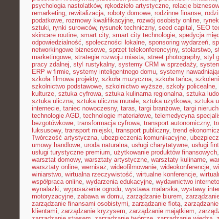
psychologia nastolatków
,
rękodzieło artystyczne
,
relacje bizneso
remarketing
,
rewitalizacja
,
roboty domowe
,
rodzinne finanse
,
rodz
podatkowe
,
rozmowy kwalifikacyjne
,
rozwój osobisty online
,
rynek
sztuki
,
rynki surowców
,
rysunek techniczny
,
seed capital
,
SEO te
skincare routine
,
smart city
,
smart city technologie
,
spedycja mię
odpowiedzialność
,
społeczności lokalne
,
sponsoring wydarzeń
,
sp
networkingowe biznesowe
,
sprzęt telekonferencyjny
,
stolarstwo
,
s
marketingowe
,
strategie rozwoju miasta
,
street photography
,
styl 
pracy zdalnej
,
styl rustykalny
,
systemy CRM w sprzedaży
,
syste
ERP w firmie
,
systemy inteligentnego domu
,
systemy nawadniają
szkoła filmowa projekty
,
szkoła muzyczna
,
szkoła tańca
,
szkolen
szkolnictwo podstawowe
,
szkolnictwo wyższe
,
szkoły policealne
,
kulturze
,
sztuka cyfrowa
,
sztuka kulinarna regionalna
,
sztuka lud
sztuka uliczna
,
sztuka uliczna murale
,
sztuka użytkowa
,
sztuka 
internecie
,
taniec nowoczesny
,
taras
,
targi branżowe
,
targi nieruc
technologie AGD
,
technologie materiałowe
,
telemedycyna specjal
bezgotówkowe
,
transformacja cyfrowa
,
transport autonomiczny
,
t
luksusowy
,
transport miejski
,
transport publiczny
,
trend ekonomic
Twórczość artystyczna
,
ubezpieczenia komunikacyjne
,
ubezpiecz
umowy handlowe
,
uroda naturalna
,
usługi charytatywne
,
usługi fin
usługi turystyczne premium
,
użytkowanie produktów finansowych
warsztat domowy
,
warsztaty artystyczne
,
warsztaty kulinarne
,
wa
warsztaty online
,
wernisaż
,
wideofilmowanie
,
wideokonferencje
,
w
winiarstwo
,
wirtualna rzeczywistość
,
wirtualne konferencje
,
wirtual
współpraca online
,
wydarzenia edukacyjne
,
wydawnictwo internet
wynalazki
,
wyposażenie ogrodu
,
wystawa malarska
,
wystawy inte
motoryzacyjne
,
zabawa w domu
,
zarządzanie biurem
,
zarządzan
zarządzanie finansami osobistymi
,
zarządzanie flotą
,
zarządzanie
klientami
,
zarządzanie kryzysem
,
zarządzanie majątkiem
,
zarząd
zarządzanie stresem
,
zarządzanie twórcze
,
zarządzanie wiedzą
,