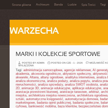
Archiwum
Banda
Ludzie
Tagi
Strona główna
Spis Treści
WARZECHA
MARKI I KOLEKCJE SPORTOWE
POSTED BY ADMIN
POSTED ON CZE - 1 - 2026
MOŻLIWOŚĆ K
WYŁĄCZONA
Tagi:
administracja samorządowa
,
agencje reklamowe
,
AI genera
akademia
,
akcesoria ogrodnicze
,
aktywizm społeczny
,
aktywność
akwarele
,
Altana
,
altany ogrodowe
,
analityka internetowa
,
analiza
analiza ekonomiczna
,
analiza podaży
,
analiza popytu
,
analiza pr
nieruchomości
,
analiza sprzedaży
,
analiza SWOT osobista
,
analiz
2D
,
animacje 3D
,
animacje edukacyjne
,
aplikacje edukacyjne
,
ara
aranżacja przestrzeni biurowej
,
aranżacje tarasowe
,
arbitraż
,
archi
miejska
,
architektura miejska nowoczesna
,
architektura ogrodowa
sztuki
,
automatyczna księgowość
,
automatyzacja domowa
,
badan
marketingowe
,
badania opinii publicznej
,
badania społeczne
,
bala
cyfrowa
,
bankowość mobilna
,
baza klientów
,
bezpieczeństwo do