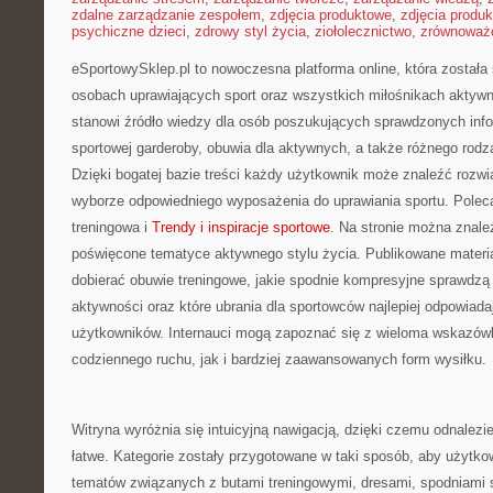
zdalne zarządzanie zespołem
,
zdjęcia produktowe
,
zdjęcia produ
psychiczne dzieci
,
zdrowy styl życia
,
ziołolecznictwo
,
zrównoważo
eSportowySklep.pl to nowoczesna platforma online, która została
osobach uprawiających sport oraz wszystkich miłośnikach aktywn
stanowi źródło wiedzy dla osób poszukujących sprawdzonych inf
sportowej garderoby, obuwia dla aktywnych, a także różnego rodz
Dzięki bogatej bazie treści każdy użytkownik może znaleźć rozw
wyborze odpowiedniego wyposażenia do uprawiania sportu. Polec
treningowa i
Trendy i inspiracje sportowe
. Na stronie można znale
poświęcone tematyce aktywnego stylu życia. Publikowane materi
dobierać obuwie treningowe, jakie spodnie kompresyjne sprawdzą
aktywności oraz które ubrania dla sportowców najlepiej odpowia
użytkowników. Internauci mogą zapoznać się z wieloma wskazó
codziennego ruchu, jak i bardziej zaawansowanych form wysiłku.
Witryna wyróżnia się intuicyjną nawigacją, dzięki czemu odnalezien
łatwe. Kategorie zostały przygotowane w taki sposób, aby użytko
tematów związanych z butami treningowymi, dresami, spodniami