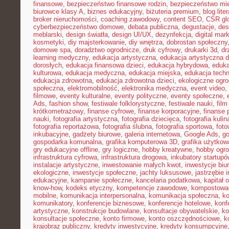
finansowe
,
bezpieczeństwo finansowe rodzin
,
bezpieczeństwo mie
biurowce klasy A
,
biznes edukacyjny
,
biżuteria premium
,
blog lite
broker nieruchomości
,
coaching zawodowy
,
content SEO
,
CSR gl
cyberbezpieczeństwo domowe
,
debata publiczna
,
degustacje
,
des
meblarski
,
design światła
,
design UI/UX
,
dezynfekcja
,
digital mar
kosmetyki
,
diy majsterkowanie
,
diy wnętrza
,
dobrostan społeczny
domowe spa
,
doradztwo ogrodnicze
,
druk cyfrowy
,
drukarki 3d
,
dr
learning medyczny
,
edukacja artystyczna
,
edukacja artystyczna d
dorosłych
,
edukacja finansowa dzieci
,
edukacja hybrydowa
,
eduka
kulturowa
,
edukacja medyczna
,
edukacja miejska
,
edukacja tech
edukacja zdrowotna
,
edukacja zdrowotna dzieci
,
ekologiczne ogro
społeczna
,
elektromobilność
,
elektronika medyczna
,
event video
,
filmowe
,
eventy kulturalne
,
eventy polityczne
,
eventy społeczne
,
Ads
,
fashion show
,
festiwale folklorystyczne
,
festiwale nauki
,
fil
krótkometrażowy
,
finanse cyfrowe
,
finanse korporacyjne
,
finanse 
nauki
,
fotografia artystyczna
,
fotografia dziecięca
,
fotografia kulin
fotografia reportażowa
,
fotografia ślubna
,
fotografia sportowa
,
foto
inkubacyjne
,
gadżety biurowe
,
galeria internetowa
,
Google Ads
,
go
gospodarka komunalna
,
grafika komputerowa 3D
,
grafika użytkow
gry edukacyjne offline
,
gry logiczne
,
hobby kreatywne
,
hobby ogro
infrastruktura cyfrowa
,
infrastruktura drogowa
,
inkubatory startupó
instalacje artystyczne
,
inwestowanie małych kwot
,
inwestycje biu
ekologiczne
,
inwestycje społeczne
,
jachty luksusowe
,
jastrzębie 
edukacyjne
,
kampanie społeczne
,
kancelaria podatkowa
,
kapitał 
know-how
,
kodeks etyczny
,
kompetencje zawodowe
,
kompostowa
mobilne
,
komunikacja interpersonalna
,
komunikacja społeczna
,
ko
komunikatory
,
konferencje biznesowe
,
konferencje hotelowe
,
konf
artystyczne
,
konstrukcje budowlane
,
konsultacje obywatelskie
,
ko
konsultacje społeczne
,
konto firmowe
,
konto oszczędnościowe
,
k
krajobraz publiczny
,
kredyty inwestycyjne
,
kredyty konsumpcyjne