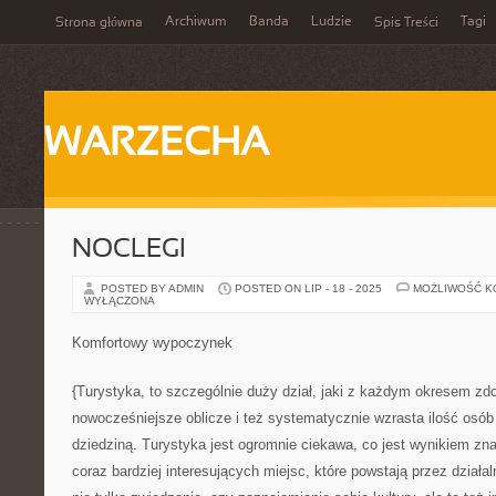
Archiwum
Banda
Ludzie
Tagi
Strona główna
Spis Treści
WARZECHA
NOCLEGI
POSTED BY ADMIN
POSTED ON LIP - 18 - 2025
MOŻLIWOŚĆ 
WYŁĄCZONA
Komfortowy wypoczynek
{Turystyka, to szczególnie duży dział, jaki z każdym okresem z
nowocześniejsze oblicze i też systematycznie wzrasta ilość osób
dziedziną. Turystyka jest ogromnie ciekawa, co jest wynikiem zna
coraz bardziej interesujących miejsc, które powstają przez działa