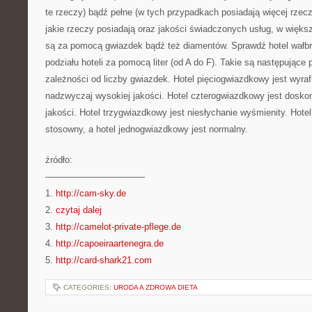
te rzeczy) bądź pełne (w tych przypadkach posiadają więcej rzecz
jakie rzeczy posiadają oraz jakości świadczonych usług, w więks
są za pomocą gwiazdek bądź też diamentów. Sprawdź hotel wałbrz
podziału hoteli za pomocą liter (od A do F). Takie są następujące 
zależności od liczby gwiazdek. Hotel pięciogwiazdkowy jest wyra
nadzwyczaj wysokiej jakości. Hotel czterogwiazdkowy jest doskon
jakości. Hotel trzygwiazdkowy jest niesłychanie wyśmienity. Hot
stosowny, a hotel jednogwiazdkowy jest normalny.
źródło:
———————————
1.
http://cam-sky.de
2.
czytaj dalej
3.
http://camelot-private-pflege.de
4.
http://capoeiraartenegra.de
5.
http://card-shark21.com
CATEGORIES:
URODA A ZDROWA DIETA