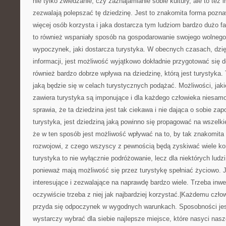
nie tylko zwiedzanie, czy zaznajamianie sobie kultury, ale to też i
zezwalają polepszać tę dziedzinę. Jest to znakomita forma poznaw
więcej osób korzysta i jaka dostarcza tym ludziom bardzo dużo f
to również wspaniały sposób na gospodarowanie swojego wolneg
wypoczynek, jaki dostarcza turystyka. W obecnych czasach, dzi
informacji, jest możliwość wyjątkowo dokładnie przygotować się d
również bardzo dobrze wpływa na dziedzinę, którą jest turystyka.
jaką będzie się w celach turystycznych podążać. Możliwości, ja
zawiera turystyka są imponujące i dla każdego człowieka niesam
sprawia, że ta dziedzina jest tak ciekawa i nie dająca o sobie z
turystyka, jest dziedziną jaką powinno się propagować na wszelk
że w ten sposób jest możliwość wpływać na to, by tak znakomita
rozwojowi, z czego wszyscy z pewnością będą zyskiwać wiele ko
turystyka to nie wyłącznie podróżowanie, lecz dla niektórych ludzi
ponieważ mają możliwość się przez turystykę spełniać życiowo. J
interesujące i zezwalające na naprawdę bardzo wiele. Trzeba inwe
oczywiście trzeba z niej jak najbardziej korzystać.|Każdemu czł
przyda się odpoczynek w wygodnych warunkach. Sposobności jest
wystarczy wybrać dla siebie najlepsze miejsce, które nasyci na