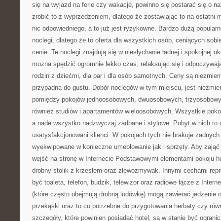
się na wyjazd na ferie czy wakacje, powinno się postarać się o na
zrobić to z wyprzedzeniem, dlatego że zostawiając to na ostatni
nic odpowiedniego, a to już jest ryzykowne. Bardzo dużą popular
noclegi, dlatego że to oferta dla wszystkich osób, ceniących sob
cenie. Te noclegi znajdują się w niesłychanie ładnej i spokojnej ok
można spędzić ogromnie lekko czas, relaksując się i odpoczywaj
rodzin z dziećmi, dla par i dla osób samotnych. Ceny są niezmi
przypadną do gustu. Dobór noclegów w tym miejscu, jest niezmier
pomiędzy pokojów jednoosobowych, dwuosobowych, trzyosobowy
również studiów i apartamentów wieloosobowych. Wszystkie poko
a nade wszystko nadzwyczaj zadbane i stylowe. Pobyt w nich to 
usatysfakcjonowani klienci. W pokojach tych nie brakuje żadnyc
wyekwipowane w konieczne umeblowanie jak i sprzęty. Aby zająć 
wejść na stronę w Internecie Podstawowymi elementami pokoju ho
drobny stolik z krzesłem oraz zlewozmywak. Innymi cechami rep
być toaleta, telefon, budzik, telewizor oraz radiowe łącze z Inter
(które często obejmują drobną lodówkę) mogą zawierać jedzenie o
przekąski oraz to co potrzebne do przygotowania herbaty czy ró
szczegóły, które powinien posiadać hotel, są w stanie być ograni