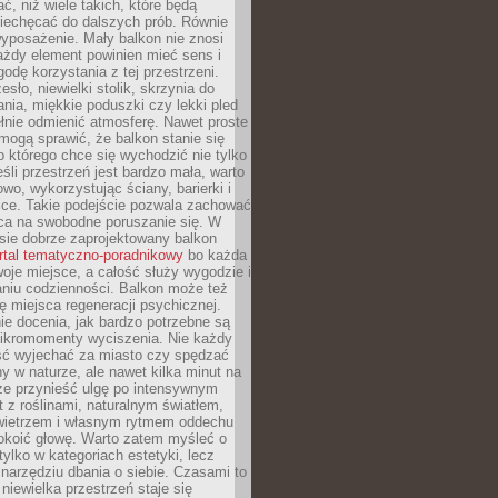
, niż wiele takich, które będą
niechęcać do dalszych prób. Równie
yposażenie. Mały balkon nie znosi
ażdy element powinien mieć sens i
odę korzystania z tej przestrzeni.
sło, niewielki stolik, skrzynia do
ia, miękkie poduszki czy lekki pled
ełnie odmienić atmosferę. Nawet proste
mogą sprawić, że balkon stanie się
 którego chce się wychodzić nie tylko
eśli przestrzeń jest bardzo mała, warto
wo, wykorzystując ściany, barierki i
ice. Takie podejście pozwala zachować
sca na swobodne poruszanie się. W
ie dobrze zaprojektowany balkon
rtal tematyczno-poradnikowy
bo każda
je miejsce, a całość służy wygodzie i
niu codzienności. Balkon może też
ję miejsca regeneracji psychicznej.
ie docenia, jak bardzo potrzebne są
ikromomenty wyciszenia. Nie każdy
ć wyjechać za miasto czy spędzać
ny w naturze, ale nawet kilka minut na
że przynieść ulgę po intensywnym
t z roślinami, naturalnym światłem,
ietrzem i własnym rytmem oddechu
koić głowę. Warto zatem myśleć o
tylko w kategoriach estetyki, lecz
 narzędziu dbania o siebie. Czasami to
 niewielka przestrzeń staje się