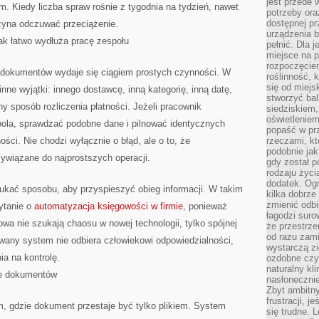
jest przede
. Kiedy liczba spraw rośnie z tygodnia na tydzień, nawet
potrzeby or
dostępnej pr
zyna odczuwać przeciążenie.
urządzenia b
tak łatwo wydłuża pracę zespołu
pełnić. Dla 
miejsce na p
rozpoczęciem
 dokumentów wydaje się ciągiem prostych czynności. W
roślinność, 
się od miejs
nne wyjątki: innego dostawcę, inną kategorię, inną datę,
stworzyć ba
ny sposób rozliczenia płatności. Jeżeli pracownik
siedziskiem,
oświetleniem
pola, sprawdzać podobne dane i pilnować identycznych
popaść w pr
ości. Nie chodzi wyłącznie o błąd, ale o to, że
rzeczami, kt
podobnie jak
ywiązane do najprostszych operacji.
gdy został 
rodzaju życi
dodatek. Ogr
ukać sposobu, aby przyspieszyć obieg informacji. W takim
kilka dobrze
zmienić odbi
ytanie o
automatyzacja księgowości w firmie
, ponieważ
łagodzi suro
owa nie szukają chaosu w nowej technologii, tylko spójnej
że przestrze
od razu zam
owany system nie odbiera człowiekowi odpowiedzialności,
wystarczą zi
ia na kontrolę.
ozdobne czy 
naturalny kl
ie dokumentów
nasłonecznie
Zbyt ambitn
frustracji, j
m, gdzie dokument przestaje być tylko plikiem. System
się trudne. L