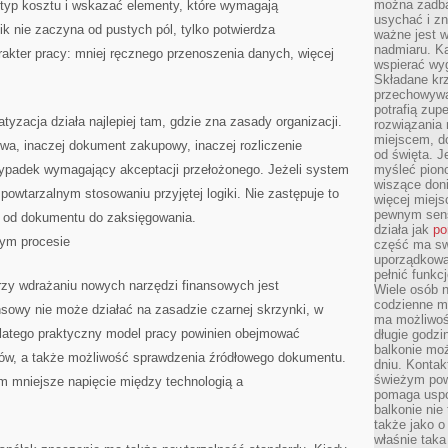
można zadbać
typ kosztu i wskazać elementy, które wymagają
usychać i z
k nie zaczyna od pustych pól, tylko potwierdza
ważne jest w
nadmiaru. K
akter pracy: mniej ręcznego przenoszenia danych, więcej
wspierać wyg
Składane krze
przechowywan
potrafią zup
yzacja działa najlepiej tam, gdzie zna zasady organizacji.
rozwiązania 
miejscem, do
owa, inaczej dokument zakupowy, inaczej rozliczenie
od święta. J
zypadek wymagający akceptacji przełożonego. Jeżeli system
myśleć piono
wiszące don
wtarzalnym stosowaniu przyjętej logiki. Nie zastępuje to
więcej miej
pewnym sens
ę od dokumentu do zaksięgowania.
działa jak
po
wym procesie
część ma swo
uporządkowa
pełnić funkc
rzy wdrażaniu nowych narzędzi finansowych jest
Wiele osób n
codzienne m
ansowy nie może działać na zasadzie czarnej skrzynki, w
ma możliwoś
. Dlatego praktyczny model pracy powinien obejmować
długie godzi
balkonie mo
ów, a także możliwość sprawdzenia źródłowego dokumentu.
dniu. Kontak
świeżym pow
tym mniejsze napięcie między technologią a
pomaga uspo
balkonie nie 
także jako o
właśnie taka