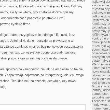
 spółek znaczenie ma także powtarzalność standardu. Kiedy
najłatwiej 
szczególnie
wo o różnice, które wydłużają zamknięcie okresu. Cyfrowy
mieszkający
nty, ale tylko wtedy, gdy zostanie dobrze opisany.
ciekawym ro
balkonu do u
 odpowiedzialność pozostaje po stronie ludzi.
użytkowych. 
rukola czy p
prawdę zyskuje firma
wyglądają, a
przyjemny, p
ie jest samo przyspieszenie jednego kliknięcia, lecz
roślin bywa 
konkretne ef
anych. Jeżeli pliki, dane i decyzje są prowadzone w
dzięki jego 
może być wy
szą szansę zamknąć miesiąc bez nerwowego poszukiwania
zdominowany
rozumieć tak, że wszystkie trudne przypadki znikają.
obserwowani
porządkujące
alnej pracy, która wcześniej pochłaniała uwagę.
systematycz
Warto równie
klimat po z
la spojrzeć na księgowość nie jak na archiwum po fakcie,
nowy charak
ch. Zespół wciąż odpowiada za interpretację, ale ich uwaga
latarenkom a
ale buduje n
otrzebna. Ten kierunek najczęściej decyduje, czy nowa
być tylko c
Może stać s
acją.
lektury, odp
samotności. 
wygodne sie
zachodzie sł
kiedy wiecz
momentem dn