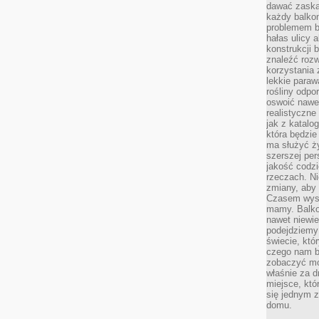
dawać zaska
każdy balkon
problemem by
hałas ulicy 
konstrukcji 
znaleźć rozw
korzystania z
lekkie paraw
rośliny odpo
oswoić nawet
realistyczne
jak z katalo
która będzie
ma służyć ży
szerszej per
jakość codz
rzeczach. Ni
zmiany, aby 
Czasem wysta
mamy. Balko
nawet niewie
podejdziemy 
świecie, któ
czego nam b
zobaczyć mo
właśnie za d
miejsce, któ
się jednym 
domu.