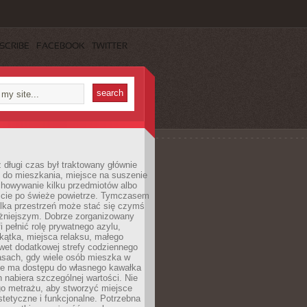
SCRIBE
FACEBOOK
TWITTER
 długi czas był traktowany głównie
 do mieszkania, miejsce na suszenie
chowywanie kilku przedmiotów albo
ście po świeże powietrze. Tymczasem
elka przestrzeń może stać się czymś
żniejszym. Dobrze zorganizowany
i pełnić rolę prywatnego azylu,
kątka, miejsca relaksu, małego
wet dodatkowej strefy codziennego
asach, gdy wiele osób mieszka w
nie ma dostępu do własnego kawałka
n nabiera szczególnej wartości. Nie
go metrażu, aby stworzyć miejsce
stetyczne i funkcjonalne. Potrzebna