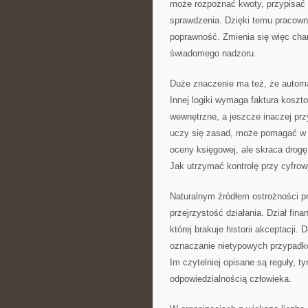
może rozpoznać kwoty, przypisać 
sprawdzenia. Dzięki temu pracowni
poprawność. Zmienia się więc char
świadomego nadzoru.
Duże znaczenie ma też, że automat
Innej logiki wymaga faktura koszt
wewnętrzne, a jeszcze inaczej pr
uczy się zasad, może pomagać w po
oceny księgowej, ale skraca drog
Jak utrzymać kontrolę przy cyfro
Naturalnym źródłem ostrożności p
przejrzystość działania. Dział fin
której brakuje historii akceptacji
oznaczanie nietypowych przypadk
Im czytelniej opisane są reguły, 
odpowiedzialnością człowieka.