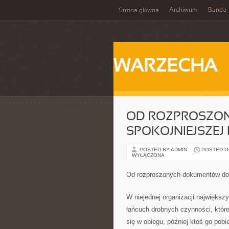
Archiwum
Banda
Strona główna
WARZECHA
OD ROZPROSZO
SPOKOJNIEJSZEJ
POSTED BY ADMIN
POSTED ON
WYŁĄCZONA
Od rozproszonych dokumentów do 
W niejednej organizacji największ
łańcuch drobnych czynności, które
się w obiegu, później ktoś go pobi