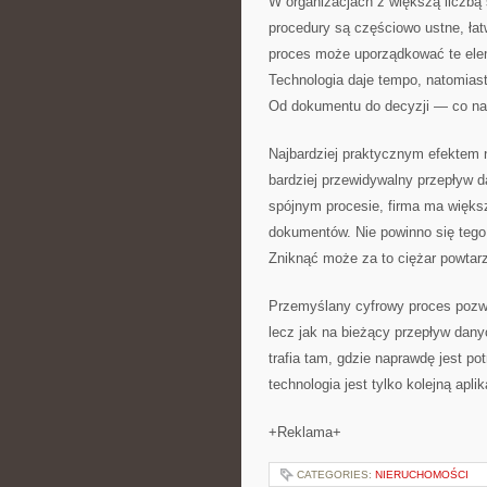
W organizacjach z większą liczbą
procedury są częściowo ustne, łat
proces może uporządkować te eleme
Technologia daje tempo, natomiast
Od dokumentu do decyzji — co na
Najbardziej praktycznym efektem n
bardziej przewidywalny przepływ d
spójnym procesie, firma ma więk
dokumentów. Nie powinno się tego 
Zniknąć może za to ciężar powtarz
Przemyślany cyfrowy proces pozwa
lecz jak na bieżący przepływ dany
trafia tam, gdzie naprawdę jest p
technologia jest tylko kolejną aplik
+Reklama+
CATEGORIES:
NIERUCHOMOŚCI