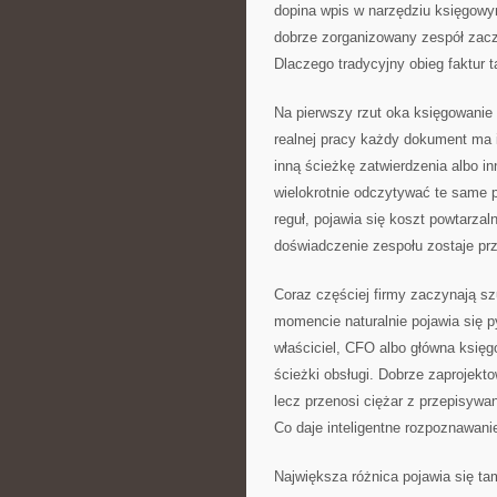
dopina wpis w narzędziu księgowym
dobrze zorganizowany zespół zac
Dlaczego tradycyjny obieg faktur 
Na pierwszy rzut oka księgowanie
realnej pracy każdy dokument ma i
inną ścieżkę zatwierdzenia albo in
wielokrotnie odczytywać te same 
reguł, pojawia się koszt powtarzaln
doświadczenie zespołu zostaje prz
Coraz częściej firmy zaczynają sz
momencie naturalnie pojawia się p
właściciel, CFO albo główna księg
ścieżki obsługi. Dobrze zaprojekt
lecz przenosi ciężar z przepisywan
Co daje inteligentne rozpoznawan
Największa różnica pojawia się ta