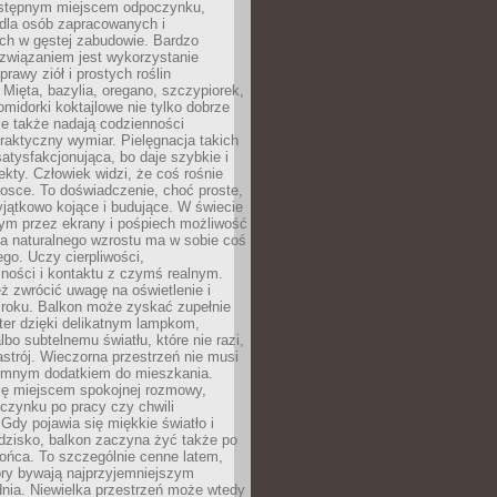
dostępnym miejscem odpoczynku,
 dla osób zapracowanych i
ch w gęstej zabudowie. Bardzo
związaniem jest wykorzystanie
prawy ziół i prostych roślin
Mięta, bazylia, oregano, szczypiorek,
omidorki koktajlowe nie tylko dobrze
le także nadają codzienności
raktyczny wymiar. Pielęgnacja takich
satysfakcjonująca, bo daje szybkie i
ekty. Człowiek widzi, że coś rośnie
trosce. To doświadczenie, choć proste,
jątkowo kojące i budujące. W świecie
m przez ekrany i pośpiech możliwość
a naturalnego wzrostu ma w sobie coś
go. Uczy cierpliwości,
ności i kontaktu z czymś realnym.
ż zwrócić uwagę na oświetlenie i
mroku. Balkon może zyskać zupełnie
ter dzięki delikatnym lampkom,
lbo subtelnemu światłu, które nie razi,
astrój. Wieczorna przestrzeń nie musi
iemnym dodatkiem do mieszkania.
ię miejscem spokojnej rozmowy,
oczynku po pracy czy chwili
Gdy pojawia się miękkie światło i
dzisko, balkon zaczyna żyć także po
ońca. To szczególnie cenne latem,
ory bywają najprzyjemniejszym
ia. Niewielka przestrzeń może wtedy