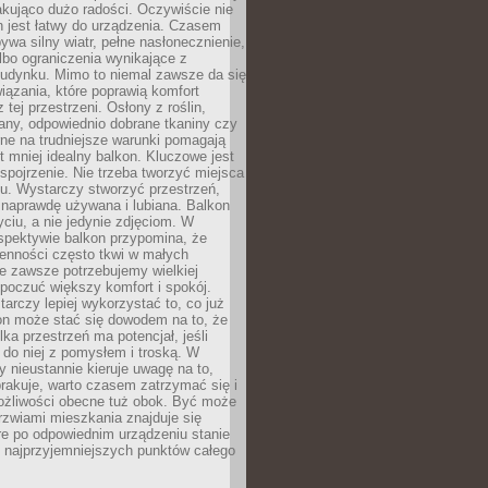
kująco dużo radości. Oczywiście nie
 jest łatwy do urządzenia. Czasem
wa silny wiatr, pełne nasłonecznienie,
albo ograniczenia wynikające z
budynku. Mimo to niemal zawsze da się
iązania, które poprawią komfort
 tej przestrzeni. Osłony z roślin,
any, odpowiednio dobrane tkaniny czy
rne na trudniejsze warunki pomagają
 mniej idealny balkon. Kluczowe jest
 spojrzenie. Nie trzeba tworzyć miejsca
gu. Wystarczy stworzyć przestrzeń,
 naprawdę używana i lubiana. Balkon
ciu, a nie jedynie zdjęciom. W
spektywie balkon przypomina, że
ienności często tkwi w małych
e zawsze potrzebujemy wielkiej
poczuć większy komfort i spokój.
rczy lepiej wykorzystać to, co już
n może stać się dowodem na to, że
lka przestrzeń ma potencjał, jeśli
do niej z pomysłem i troską. W
ry nieustannie kieruje uwagę na to,
rakuje, warto czasem zatrzymać się i
żliwości obecne tuż obok. Być może
rzwiami mieszkania znajduje się
re po odpowiednim urządzeniu stanie
z najprzyjemniejszych punktów całego