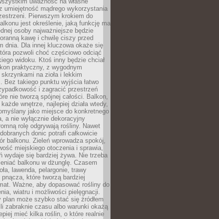
 wszystkim uważność na własne
az umiejętność mądrego wykorzystania
zestrzeni. Pierwszym krokiem do
alkonu jest określenie, jaką funkcję ma
jednej osoby najważniejsze będzie
oranną kawę i chwilę ciszy przed
 dnia. Dla innej kluczowa okaże się
która pozwoli choć częściowo odciąć
kiego widoku. Ktoś inny będzie chciał
lkon praktyczny, z wygodnym
 skrzynkami na zioła i lekkim
. Bez takiego punktu wyjścia łatwo
zypadkowość i zagracić przestrzeń
óre nie tworzą spójnej całości. Balkon,
 każde wnętrze, najlepiej działa wtedy,
pomyślany jako miejsce do konkretnego
a, a nie wyłącznie dekoracyjny
omną rolę odgrywają rośliny. Nawet
 dobranych donic potrafi całkowicie
ór balkonu. Zieleń wprowadza spokój,
wość miejskiego otoczenia i sprawia,
ń wydaje się bardziej żywa. Nie trzeba
ieniać balkonu w dżunglę. Czasem
oła, lawenda, pelargonie, trawy
pnącza, które tworzą bardziej
imat. Ważne, aby dopasować rośliny do
nia, wiatru i możliwości pielęgnacji.
y plan może szybko stać się źródłem
eśli zabraknie czasu albo warunki okażą
epiej mieć kilka roślin, o które realnie