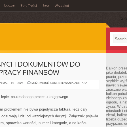
Ludzie
Tagi
Spis Treści
Wrzesień
SUB
NYCH DOKUMENTÓW DO
Balkon przez
 PRACY FINANSÓW
jako dodatek
prania, prze
szybkie wyj
OD
 MAJ - 19 - 2026
MOŻLIWOŚĆ KOMENTOWANIA
ZOSTAŁA
nawet niewi
ROZPROSZONYCH
DOKUMENTÓW
znacznie wa
DO
balkon potraf
SPOKOJNIEJSZEJ
lepiej poukładanego procesu księgowego
zielonego za
PRACY
FINANSÓW
ogrodu, a na
życia. W cz
ym problemem nie bywa pojedyncza faktura, lecz cały
miastach i 
ziemi, balko
 odsuwają ludzi od ważniejszych decyzji. Załącznik pojawia
trzeba duże
era, sprawdza wartości, numer i kategorię, a na końcu
przyjazne, e