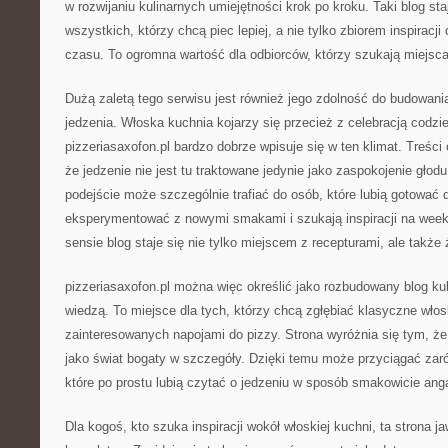
w rozwijaniu kulinarnych umiejętności krok po kroku. Taki blog st
wszystkich, którzy chcą piec lepiej, a nie tylko zbiorem inspiracji
czasu. To ogromna wartość dla odbiorców, którzy szukają miejsc
Dużą zaletą tego serwisu jest również jego zdolność do budowani
jedzenia. Włoska kuchnia kojarzy się przecież z celebracją codzi
pizzeriasaxofon.pl bardzo dobrze wpisuje się w ten klimat. Treści
że jedzenie nie jest tu traktowane jedynie jako zaspokojenie głodu,
podejście może szczególnie trafiać do osób, które lubią gotować d
eksperymentować z nowymi smakami i szukają inspiracji na wee
sensie blog staje się nie tylko miejscem z recepturami, ale także 
pizzeriasaxofon.pl można więc określić jako rozbudowany blog kuli
wiedzą. To miejsce dla tych, którzy chcą zgłębiać klasyczne włosk
zainteresowanych napojami do pizzy. Strona wyróżnia się tym, ż
jako świat bogaty w szczegóły. Dzięki temu może przyciągać zaró
które po prostu lubią czytać o jedzeniu w sposób smakowicie an
Dla kogoś, kto szuka inspiracji wokół włoskiej kuchni, ta strona ja