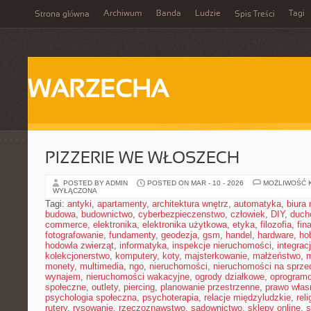
Archiwum
Banda
Ludzie
Tagi
Strona główna
Spis Treści
WARZECHA
PIZZERIE WE WŁOSZECH
POSTED BY ADMIN
POSTED ON MAR - 10 - 2026
MOŻLIWOŚĆ 
WYŁĄCZONA
Tagi:
antyki
,
apartamenty
,
architektura wnętrz
,
automatyka
,
biura
budowa
,
budownictwo
,
cyberbezpieczenstwo
,
człowiek
,
DIY
,
duch
commerce
,
elektronika
,
elektronika użytkowa
,
etyka
,
filozofia
,
fin
fotografowanie
,
fundamenty
,
geodezja
,
gsm
,
handel
,
hardware
,
ho
hodowla zwierząt
,
informatyka
,
inspekcje nieruchomości
,
integrac
kolekcjonerstwo
,
komputery
,
koty
,
majsterkowanie
,
małżeństwo
,
m
monety
,
multimedia
,
ngo
,
nieruchomości
,
nieruchomości na sprze
wynajem
,
nieruchomości wakacyjne
,
ogrody działkowe
,
oprogram
społeczne
,
outlety
,
piercing
,
planowanie przestrzenne
,
prawo włas
psychologia społeczna
,
psychoterapia
,
relacje międzyludzkie
,
reli
rutery
,
rysowanie
,
rzeczoznawstwo
,
sadownictwo
,
sklepy online
,
s