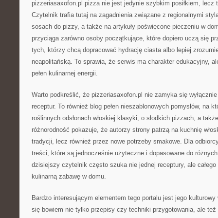
pizzeriasaxofon.pl pizza nie jest jedynie szybkim posiłkiem, lecz 
Czytelnik trafia tutaj na zagadnienia związane z regionalnymi styl
sosach do pizzy, a także na artykuły poświęcone pieczeniu w dom
przyciąga zarówno osoby początkujące, które dopiero uczą się pr
tych, którzy chcą dopracować hydrację ciasta albo lepiej zrozumi
neapolitańską. To sprawia, że serwis ma charakter edukacyjny, a
pełen kulinarnej energii.
Warto podkreślić, że pizzeriasaxofon.pl nie zamyka się wyłączni
receptur. To również blog pełen nieszablonowych pomysłów, na któ
roślinnych odsłonach włoskiej klasyki, o słodkich pizzach, a także
różnorodność pokazuje, że autorzy strony patrzą na kuchnię włos
tradycji, lecz również przez nowe potrzeby smakowe. Dla odbiorc
treści, które są jednocześnie użyteczne i dopasowane do różnyc
dzisiejszy czytelnik często szuka nie jednej receptury, ale całe
kulinarną zabawę w domu.
Bardzo interesującym elementem tego portalu jest jego kulturowy 
się bowiem nie tylko przepisy czy techniki przygotowania, ale też 