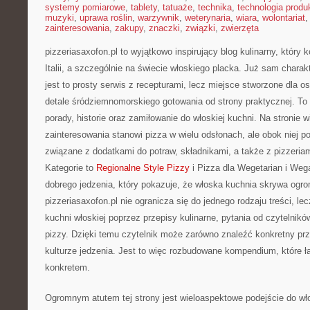
systemy pomiarowe
,
tablety
,
tatuaże
,
technika
,
technologia produk
muzyki
,
uprawa roślin
,
warzywnik
,
weterynaria
,
wiara
,
wolontariat
zainteresowania
,
zakupy
,
znaczki
,
związki
,
zwierzęta
pizzeriasaxofon.pl to wyjątkowo inspirujący blog kulinarny, który
Italii, a szczególnie na świecie włoskiego placka. Już sam charak
jest to prosty serwis z recepturami, lecz miejsce stworzone dla 
detale śródziemnomorskiego gotowania od strony praktycznej. To 
porady, historie oraz zamiłowanie do włoskiej kuchni. Na stronie 
zainteresowania stanowi pizza w wielu odsłonach, ale obok niej po
związane z dodatkami do potraw, składnikami, a także z pizzeria
Kategorie to
Regionalne Style Pizzy
i Pizza dla Wegetarian i Wega
dobrego jedzenia, który pokazuje, że włoska kuchnia skrywa ogr
pizzeriasaxofon.pl nie ogranicza się do jednego rodzaju treści, le
kuchni włoskiej poprzez przepisy kulinarne, pytania od czytelników,
pizzy. Dzięki temu czytelnik może zarówno znaleźć konkretny prze
kulturze jedzenia. Jest to więc rozbudowane kompendium, które ł
konkretem.
Ogromnym atutem tej strony jest wieloaspektowe podejście do wł