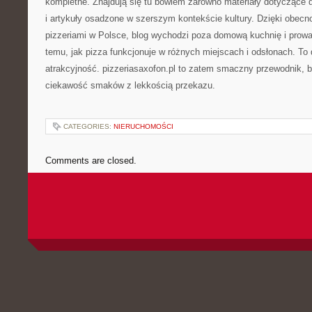
kompletne. Znajdują się tu bowiem zarówno materiały dotyczące
i artykuły osadzone w szerszym kontekście kultury. Dzięki obecn
pizzeriami w Polsce, blog wychodzi poza domową kuchnię i prowa
temu, jak pizza funkcjonuje w różnych miejscach i odsłonach. T
atrakcyjność. pizzeriasaxofon.pl to zatem smaczny przewodnik, b
ciekawość smaków z lekkością przekazu.
CATEGORIES:
NIERUCHOMOŚCI
Comments are closed.