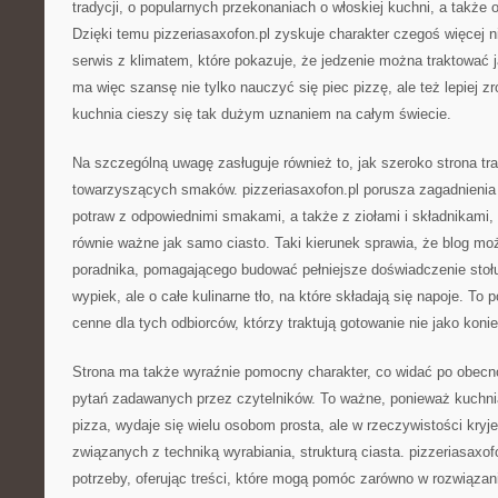
tradycji, o popularnych przekonaniach o włoskiej kuchni, a także o 
Dzięki temu pizzeriasaxofon.pl zyskuje charakter czegoś więcej n
serwis z klimatem, które pokazuje, że jedzenie można traktować j
ma więc szansę nie tylko nauczyć się piec pizzę, ale też lepiej 
kuchnia cieszy się tak dużym uznaniem na całym świecie.
Na szczególną uwagę zasługuje również to, jak szeroko strona tra
towarzyszących smaków. pizzeriasaxofon.pl porusza zagadnienia
potraw z odpowiednimi smakami, a także z ziołami i składnikami, 
równie ważne jak samo ciasto. Taki kierunek sprawia, że blog moż
poradnika, pomagającego budować pełniejsze doświadczenie stołu
wypiek, ale o całe kulinarne tło, na które składają się napoje. To 
cenne dla tych odbiorców, którzy traktują gotowanie nie jako koni
Strona ma także wyraźnie pomocny charakter, co widać po obecn
pytań zadawanych przez czytelników. To ważne, ponieważ kuchni
pizza, wydaje się wielu osobom prosta, ale w rzeczywistości kry
związanych z techniką wyrabiania, strukturą ciasta. pizzeriasaxof
potrzeby, oferując treści, które mogą pomóc zarówno w rozwiązan