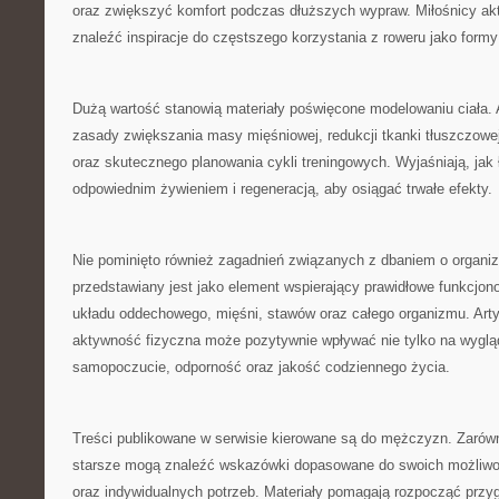
oraz zwiększyć komfort podczas dłuższych wypraw. Miłośnicy 
znaleźć inspiracje do częstszego korzystania z roweru jako form
Dużą wartość stanowią materiały poświęcone modelowaniu ciała. 
zasady zwiększania masy mięśniowej, redukcji tkanki tłuszczowej
oraz skutecznego planowania cykli treningowych. Wyjaśniają, jak
odpowiednim żywieniem i regeneracją, aby osiągać trwałe efekty.
Nie pominięto również zagadnień związanych z dbaniem o organi
przedstawiany jest jako element wspierający prawidłowe funkcjon
układu oddechowego, mięśni, stawów oraz całego organizmu. Arty
aktywność fizyczna może pozytywnie wpływać nie tylko na wygląd
samopoczucie, odporność oraz jakość codziennego życia.
Treści publikowane w serwisie kierowane są do mężczyzn. Zarówn
starsze mogą znaleźć wskazówki dopasowane do swoich możliwo
oraz indywidualnych potrzeb. Materiały pomagają rozpocząć przy