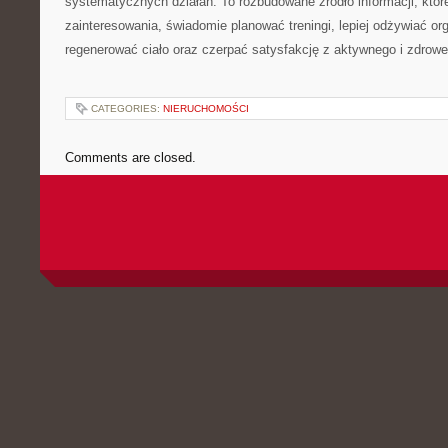
systematycznych działań. To rozbudowane źródło informacji, któ
zainteresowania, świadomie planować treningi, lepiej odżywiać or
regenerować ciało oraz czerpać satysfakcję z aktywnego i zdrowe
CATEGORIES:
NIERUCHOMOŚCI
Comments are closed.