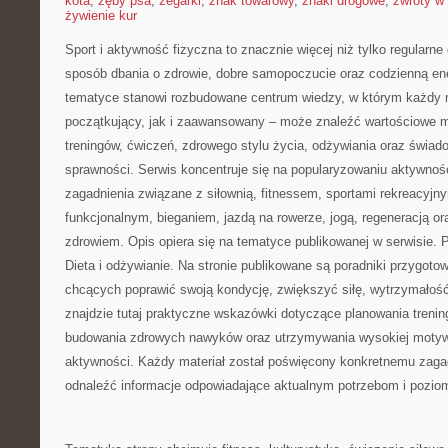
kota
,
zęby psa
,
zegarki
,
znak towarowy
,
znaki drogowe
,
zwroty w 
żywienie kur
Sport i aktywność fizyczna to znacznie więcej niż tylko regularne 
sposób dbania o zdrowie, dobre samopoczucie oraz codzienną ene
tematyce stanowi rozbudowane centrum wiedzy, w którym każdy m
początkujący, jak i zaawansowany – może znaleźć wartościowe m
treningów, ćwiczeń, zdrowego stylu życia, odżywiania oraz świad
sprawności. Serwis koncentruje się na popularyzowaniu aktywnośc
zagadnienia związane z siłownią, fitnessem, sportami rekreacyjny
funkcjonalnym, bieganiem, jazdą na rowerze, jogą, regeneracją 
zdrowiem. Opis opiera się na tematyce publikowanej w serwisie.
Dieta i odżywianie. Na stronie publikowane są poradniki przygot
chcących poprawić swoją kondycję, zwiększyć siłę, wytrzymałość
znajdzie tutaj praktyczne wskazówki dotyczące planowania trenin
budowania zdrowych nawyków oraz utrzymywania wysokiej motywa
aktywności. Każdy materiał został poświęcony konkretnemu zagad
odnaleźć informacje odpowiadające aktualnym potrzebom i pozi