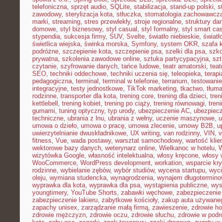
telefoniczna
,
sprzęt audio
,
SQLite
,
stabilizacja
,
stand-up polski
,
s
zawodowy
,
sterylizacja kota
,
stłuczka
,
stomatologia zachowawcz
marki
,
streaming
,
stres przewlekły
,
stroje regionalne
,
struktury da
domowe
,
styl biznesowy
,
styl casual
,
styl formalny
,
styl smart ca
stypendia
,
sukcesja firmy
,
SUV
,
Svelte
,
światło niebieskie
,
światł
świetlica wiejska
,
świnka morska
,
Symfony
,
system OKR
,
szafa 
podróżne
,
szczepienie kota
,
szczepienie psa
,
szelki dla psa
,
szk
prywatna
,
szkolenia zawodowe online
,
sztuka partycypacyjna
,
szt
czytanie
,
szyfrowanie danych
,
tańce ludowe
,
teatr amatorski
,
teat
SEO
,
techniki oddechowe
,
techniki uczenia się
,
teleopieka
,
terapi
pedagogiczna
,
terminal
,
terminal w telefonie
,
terrarium
,
testowani
integracyjne
,
testy jednostkowe
,
TikTok marketing
,
tkactwo
,
tłuma
rodzinne
,
transporter dla kota
,
trening core
,
trening dla dzieci
,
tren
kettlebell
,
trening kobiet
,
trening po ciąży
,
trening równowagi
,
tren
gumami
,
tuning optyczny
,
typ urody
,
ubezpieczenie AC
,
ubezpiec
techniczne
,
ubrania z lnu
,
ubrania z wełny
,
uczenie maszynowe
,
u
umowa o dzieło
,
umowa o pracę
,
umowa zlecenie
,
umowy B2B
,
u
uwierzytelnianie dwuskładnikowe
,
UX writing
,
van rodzinny
,
VIN
,
v
fitness
,
Vue
,
wada postawy
,
warsztat samochodowy
,
wartość klie
wektorowe bazy danych
,
weterynarz online
,
Wielkanoc w hotelu
,
W
wizytówka Google
,
własność intelektualna
,
włosy kręcone
,
włosy 
WooCommerce
,
WordPress development
,
workation
,
wsparcie kr
rodzinne
,
wybielanie zębów
,
wybór studiów
,
wycena startupu
,
wyci
oleju
,
wymiana studencka
,
wynagrodzenia
,
wynajem długotermino
wyprawka dla kota
,
wyprawka dla psa
,
wystąpienia publiczne
,
wys
youngtimery
,
YouTube Shorts
,
zabawki węchowe
,
zabezpieczenie 
zabezpieczenie lakieru
,
zabytkowe kościoły
,
zakup auta używane
zapachy unisex
,
zarządzanie małą firmą
,
zawieszenie
,
zdrowie h
zdrowie mężczyzn
,
zdrowie oczu
,
zdrowie słuchu
,
zdrowie w podr