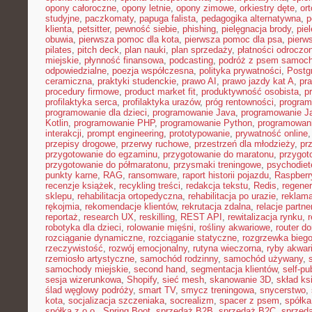
opony całoroczne
,
opony letnie
,
opony zimowe
,
orkiestry dęte
,
or
studyjne
,
paczkomaty
,
papuga falista
,
pedagogika alternatywna
,
p
klienta
,
petsitter
,
pewność siebie
,
phishing
,
pielęgnacja brody
,
pie
obuwia
,
pierwsza pomoc dla kota
,
pierwsza pomoc dla psa
,
pierw
pilates
,
pitch deck
,
plan nauki
,
plan sprzedaży
,
płatności odroczo
miejskie
,
płynność finansowa
,
podcasting
,
podróż z psem samoc
odpowiedzialne
,
poezja współczesna
,
polityka prywatności
,
Postg
ceramiczna
,
praktyki studenckie
,
prawo AI
,
prawo jazdy kat A
,
pr
procedury firmowe
,
product market fit
,
produktywność osobista
,
p
profilaktyka serca
,
profilaktyka urazów
,
próg rentowności
,
program
programowanie dla dzieci
,
programowanie Java
,
programowanie Ja
Kotlin
,
programowanie PHP
,
programowanie Python
,
programowani
interakcji
,
prompt engineering
,
prototypowanie
,
prywatność online
przepisy drogowe
,
przerwy ruchowe
,
przestrzeń dla młodzieży
,
pr
przygotowanie do egzaminu
,
przygotowanie do maratonu
,
przygot
przygotowanie do półmaratonu
,
przysmaki treningowe
,
psychodiet
punkty karne
,
RAG
,
ransomware
,
raport historii pojazdu
,
Raspberr
recenzje książek
,
recykling treści
,
redakcja tekstu
,
Redis
,
regener
sklepu
,
rehabilitacja ortopedyczna
,
rehabilitacja po urazie
,
reklama
rękojmia
,
rekomendacje klientów
,
rekrutacja zdalna
,
relacje partne
reportaż
,
research UX
,
reskilling
,
REST API
,
rewitalizacja rynku
,
robotyka dla dzieci
,
rolowanie mięśni
,
rośliny akwariowe
,
router d
rozciąganie dynamiczne
,
rozciąganie statyczne
,
rozgrzewka bieg
rzeczywistość
,
rozwój emocjonalny
,
rutyna wieczorna
,
ryby akwar
rzemiosło artystyczne
,
samochód rodzinny
,
samochód używany
,
samochody miejskie
,
second hand
,
segmentacja klientów
,
self-pu
sesja wizerunkowa
,
Shopify
,
sieć mesh
,
skanowanie 3D
,
skład ks
ślad węglowy podróży
,
smart TV
,
smycz treningowa
,
snycerstwo
,
kota
,
socjalizacja szczeniaka
,
socrealizm
,
spacer z psem
,
spółka
spółka z o.o.
,
Spring Boot
,
sprzedaż B2B
,
sprzedaż B2C
,
sprzeda