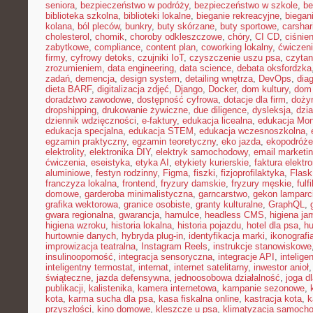
seniora
,
bezpieczeństwo w podróży
,
bezpieczeństwo w szkole
,
be
biblioteka szkolna
,
biblioteki lokalne
,
bieganie rekreacyjne
,
biegani
kolana
,
ból pleców
,
bunkry
,
buty skórzane
,
buty sportowe
,
carshar
cholesterol
,
chomik
,
choroby odkleszczowe
,
chóry
,
CI CD
,
ciśnien
zabytkowe
,
compliance
,
content plan
,
coworking lokalny
,
ćwiczeni
firmy
,
cyfrowy detoks
,
czujniki IoT
,
czyszczenie uszu psa
,
czytan
zrozumieniem
,
data engineering
,
data science
,
debata oksfordzka
zadań
,
demencja
,
design system
,
detailing wnętrza
,
DevOps
,
dia
dieta BARF
,
digitalizacja zdjęć
,
Django
,
Docker
,
dom kultury
,
dom 
doradztwo zawodowe
,
dostępność cyfrowa
,
dotacje dla firm
,
doży
dropshipping
,
drukowanie żywiczne
,
due diligence
,
dysleksja
,
dzia
dziennik wdzięczności
,
e-faktury
,
edukacja licealna
,
edukacja Mon
edukacja specjalna
,
edukacja STEM
,
edukacja wczesnoszkolna
,
egzamin praktyczny
,
egzamin teoretyczny
,
eko jazda
,
ekopodróże
elektrolity
,
elektronika DIY
,
elektryk samochodowy
,
email marketi
ćwiczenia
,
eseistyka
,
etyka AI
,
etykiety kurierskie
,
faktura elektr
aluminiowe
,
festyn rodzinny
,
Figma
,
fiszki
,
fizjoprofilaktyka
,
Flask
franczyza lokalna
,
frontend
,
fryzury damskie
,
fryzury męskie
,
fulf
domowe
,
garderoba minimalistyczna
,
garncarstwo
,
gekon lamparc
grafika wektorowa
,
granice osobiste
,
granty kulturalne
,
GraphQL
,
gwara regionalna
,
gwarancja
,
hamulce
,
headless CMS
,
higiena ja
higiena wzroku
,
historia lokalna
,
historia pojazdu
,
hotel dla psa
,
hu
hurtownie danych
,
hybryda plug-in
,
identyfikacja marki
,
ikonografi
improwizacja teatralna
,
Instagram Reels
,
instrukcje stanowiskowe
insulinooporność
,
integracja sensoryczna
,
integracje API
,
intelig
inteligentny termostat
,
internat
,
internet satelitarny
,
inwestor anioł
świąteczne
,
jazda defensywna
,
jednoosobowa działalność
,
joga d
publikacji
,
kalistenika
,
kamera internetowa
,
kampanie sezonowe
,
kota
,
karma sucha dla psa
,
kasa fiskalna online
,
kastracja kota
,
k
przyszłości
,
kino domowe
,
kleszcze u psa
,
klimatyzacja samoch