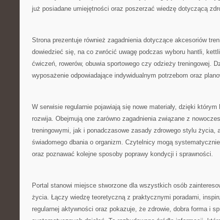
już posiadane umiejętności oraz poszerzać wiedzę dotyczącą zdr
Strona prezentuje również zagadnienia dotyczące akcesoriów tre
dowiedzieć się, na co zwrócić uwagę podczas wyboru hantli, kett
ćwiczeń, rowerów, obuwia sportowego czy odzieży treningowej. Dz
wyposażenie odpowiadające indywidualnym potrzebom oraz plan
W serwisie regularnie pojawiają się nowe materiały, dzięki którym
rozwija. Obejmują one zarówno zagadnienia związane z nowocz
treningowymi, jak i ponadczasowe zasady zdrowego stylu życia, a
świadomego dbania o organizm. Czytelnicy mogą systematycznie
oraz poznawać kolejne sposoby poprawy kondycji i sprawności.
Portal stanowi miejsce stworzone dla wszystkich osób zaintere
życia. Łączy wiedzę teoretyczną z praktycznymi poradami, inspi
regularnej aktywności oraz pokazuje, że zdrowie, dobra forma i s