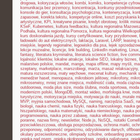
drogowa
,
koloryzacja włosów
,
kombi
,
komiks
,
kompetencje cyfro
komunikacja bez przemocy
,
koncentracja
,
konkursy przedmiotow
konsole do gier
,
konsultacja psychologiczna
,
konteneryzacja
,
kon
zapasowe
,
korekta tekstu
,
korepetycje online
,
koszt pozyskania k
artystyczne
,
KPI
,
kreatywne pisanie
,
kredyt obrotowy
,
królik mini
KSeF
,
Kubernetes
,
kultura feedbacku
,
kultura regionalna Mazows
Podhala
,
kultura regionalna Pomorza
,
kultura regionalna Wielkopol
kurs doskonalenia jazdy
,
kursy certyfikowane
,
kury przydomowe
,
ładowarki do aut elektrycznych
,
laktacja
,
Laravel
,
LARP
,
leasing 
miejskie
,
legendy regionalne
,
legowisko dla psa
,
lejek sprzedażow
lekcje muzealne
,
licencje
,
link building
,
LinkedIn marketing
,
Linux
fantasy
,
literatura kryminalna
,
literatura science fiction
,
live comm
lojalność klientów
,
lokalne atrakcje
,
lokalne SEO
,
lokalny biznes
,
malarstwo polskie
,
mandat
,
manga
,
mapa offline
,
mapy myśli
,
mar
szeptany
,
marketplace
,
marszobiegi
,
marża
,
masaż relaksacyjny
matura rozszerzona
,
maty węchowe
,
mecenat kultury
,
mechanik 
menedżer haseł
,
menopauza
,
mikrobiom jelitowy
,
mikrofony
,
mikr
mikroserwisy
,
mniej znane miejsca
,
mobilność ciała
,
moda ciążo
outdoorowa
,
moda plus size
,
moda ślubna
,
moda sportowa
,
moda 
modernizm polski
,
MongoDB
,
montaż wideo
,
morfologia krwi
,
moto
turystyczne
,
motoryzacja miejska
,
motywacja do nauki
,
murale mi
MVP
,
myjnia samochodowa
,
MySQL
,
naming
,
narzędzia SaaS
,
na
biologii
,
nauka chemii
,
nauka fizyki
,
nauka francuskiego
,
nauka ge
hiszpańskiego
,
nauka matematyki
,
nauka niemieckiego
,
nauka po
programowania
,
nauka przez zabawę
,
nauka włoskiego
,
nawodnie
poranne
,
nazwa firmy
,
newsletter
,
Node.js
,
NoSQL
,
notatki Cornell
przeciwkleszczowa
,
obsługa posprzedażowa
,
ochrona marki
,
ochr
przeponowy
,
odporność organizmu
,
odzyskiwanie danych
,
offboar
okulary przeciwsłoneczne
,
olimpiady szkolne
,
onboarding pracown
opieka nad psem
,
opieka okołoporodowa
,
opieka paliatywna
,
opie