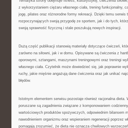
Tematyka strony obejmuje fitness, kulturystykę, ćwiczenia siłowe
z wykorzystaniem ciężaru własnego ciała, trening funkcjonalny, car
jogę, pilates oraz różnorodne formy rekreacji. Dzięki temu serwis 
rozpoczynających swoją przygodę ze sportem, jak i do tych, którzy
swoją sprawność fizyczną i stale poszukują nowych inspiracji.
Dużą część publikacji stanowią materiały dotyczące ćwiczeń, k
zarówno na siłowni, jak i w domu. Opisywane są ćwiczenia z hant
oporowymi, sztangami, maszynami treningowymi oraz treningi wy
własnego ciała. Czytelnik może dowiedzieć się, jak poprawnie 
ruchy, jakie mięśnie angażują dane ćwiczenia oraz jak unikać naj
błędów.
Istotnym elementem serwisu pozostaje również racjonalna dieta.
poruszane są zagadnienia związane z komponowaniem codzienny
wartościowych produktów spożywczych, odpowiednim bilansem m
nawodnieniem organizmu oraz wspieraniem regeneracji poprzez wł
pomagają zrozumieć, że dieta nie oznacza chwilowych wyrzeczeń,