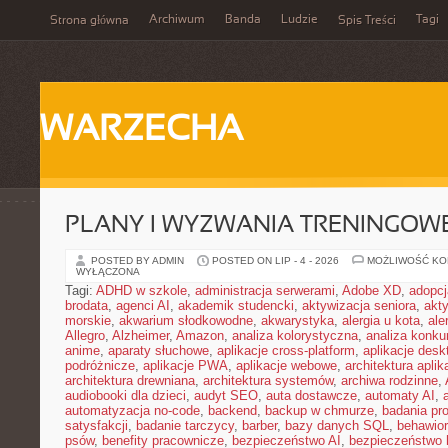
Archiwum
Banda
Ludzie
Tagi
Strona główna
Spis Treści
WARZECHA
PLANY I WYZWANIA TRENINGOW
POSTED BY ADMIN
POSTED ON LIP - 4 - 2026
MOŻLIWOŚĆ K
WYŁĄCZONA
Tagi:
ADHD w szkole
,
administracja serwerami
,
Adobe XD
,
adopcj
brodata
,
agenci AI
,
akademik studencki
,
aktywizacja seniora
,
akt
morskie
,
akwarium słodkowodne
,
akwarystyka
,
alergia u kota
,
ale
Allegro
,
Alzheimer
,
Amazon
,
analiza kolorystyczna
,
analiza konkur
anime
,
aparaty słuchowe
,
aplikacje cross-platform
,
aplikacje des
podróżnicze
,
aplikacje PWA
,
aplikacje webowe
,
architektura aplika
architektura drewniana
,
architektura systemów
,
archiwa rodzinne
,
audiobooki dla dzieci
,
audyt SEO
,
auta dostawcze
,
automaty AI
,
automatyzacja no-code
,
backend
,
backup w chmurze
,
badania pro
satysfakcji
,
badanie tarczycy
,
barber
,
bazy danych SQL
,
behawior
psów
,
benefity pracownicze
,
bezpieczeństwo AI
,
bezpieczeństwo h