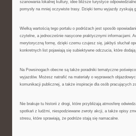
szanowania lokalnej kultury, idee bliższe turystyce odpowiedzialn
pomysły na mniej oczywiste trasy. Dzięki temu wyjazdy zyskują 
Wielką wartością tego portalu o podróżach jest sposób opowiadania
czytelne, a jednocześnie nasycone praktycznymi informacjami. Au
merytoryczną formę, dzięki czemu czujesz się, jakbyś słuchał op
konkretnych list pojawiają się subiektywne odczucia, które dodaj
Na Powsinogach obecne są także poradniki tematyczne poświęc
wyjazdów. Możesz natrafić na materiały o wyprawach objazdowyc
komunikacji publicznej, a także inspiracje dla osób pracujących z
Nie brakuje tu historii z drogi, które przybliżają atmosferę odwie
spotkań z ludźmi, niespodziewane zwroty akcji, a także opisy zm
stresu, które sprawiają, że podróże stają się namacalne.