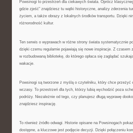
Powsinogi to przestrzeń dla ciekawych świata. Oprócz klasyczneg
gdzie zjeść” znajdziesz tu wątki historyczne, analizy zderzenia t
życiem, a także obrazy z lokalnych środków transportu. Dzięki ni
różnorodność kultur.
Ten serwis o wyprawach w różne strony świata systematycznie po
dzięki czemu regularnie pojawiają się nowe inspiracje. Z czasem z
w rozbudowaną bibliotekę, do którego opłaca się zaglądać szuka
wakacje.
Powsinogi są tworzone z myślą o czytelniku, który chce przeżyć 
wczasy. To przestrzeń dla tych, którzy lubią wychodzić poza sch
podróży. Niezależnie od tego, czy planujesz długą wyprawę dookoła
znajdziesz inspirację.
To również źródło odwagi. Historie opisane na Powsinogach pokaz
dostępne, a kluczowe jest podjęcie decyzji. Dzięki połączeniu ko