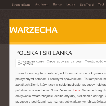
Archiwum
Banda
Ludzie
Tagi
Strona główna
Spis Treści
WARZECHA
POLSKA I SRI LANKA
POSTED BY ADMIN
POSTED ON LIS - 23 - 2025
MOŻLIWOŚĆ 
WYŁĄCZONA
Strona Powsinogi to przestrzeń, w którym miłość do odkrywania ś
praktycznymi poradami i barwnymi opowieściami. To kompendiu
zakątkach Ziemi, który łączy w sobie inspiracje, przygody i ciek
państwa do odwiedzenia: Nowa Zelandia i
Laos
. Na łamach tego b
odkrywania świata znajdzie idealne artykuły, niezależnie od tego
przygodę z podróżami, czy też jest doświadczonym obieżyświate