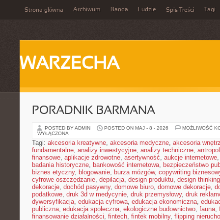
Archiwum
Banda
Ludzie
Tagi
Strona główna
Spis Treści
WARZECHA
PORADNIK BARMANA
POSTED BY ADMIN
POSTED ON MAJ - 8 - 2026
MOŻLIWOŚĆ K
WYŁĄCZONA
Tagi:
akcesoria kreatywne
,
akcesoria medyczne
,
akcesoria wnętr
fundamentalne
,
analizy inwestycyjne
,
analizy techniczne
,
antropo
finansowe
,
aplikacje zdrowotne
,
asertywność
,
aukcje internetowe
badania historyczne
,
bankowość internetowa
,
bezpieczeństwo pub
biznes etyczny
,
blogowanie
,
burza mózgów
,
copywriting biznesow
cyfrowe oszczędzanie
,
depilacja
,
design produktu
,
design thinking
dekoracje
,
dochód pasywny
,
domowe biuro
,
domowe dekoracje
,
d
podatkowe
,
druk 3d w medycynie
,
druk przemysłowy
,
druk rekla
dywersyfikacja
,
edukacja cyfrowa
,
edukacja ekonomiczna
,
edukac
publiczna
,
edukacja społeczna
,
ekologiczne budownictwo
,
fauna
,
finansowanie działalności
,
fintech
,
fintek mobilny
,
flipping nieruc