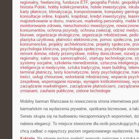
regionalny
,
freelancing
,
fundusze ETF
,
geografia Polski
,
geopolity
historia Polski
,
hobby kolekcjonerskie
,
hotele inwestycyjne
,
inkub
karty płatnicze
,
klimatyzacja
,
kompostowanie
,
komputery gaming
konsultacje online
,
kopiarki
,
krajobraz
,
kredyt inwestycyjny
,
leasi
majsterkowanie w domu
,
manicure
,
marketing personalny
,
meble 
monitorowanie zdrowia
,
nieruchomości inwestycyjne
,
nowoczesne
konsumentów
,
ochrona przyrody
,
ochrona zwierząt
,
odzież medyc
biurowe
,
organizacje ekologiczne
,
organizacje młodzieżowe
,
pedic
plastyka użytkowa
,
płatności elektroniczne
,
pomoc społeczna
,
po
konsumenckie
,
projekty architektoniczne
,
projekty społeczne
,
prz
psychologia kliniczna
,
psychologia społeczna
,
psychologia stoso
remont domów
,
roboty przemysłowe
,
rośliny doniczkowe
,
rozwój 
regionalny
,
salon spa
,
samorządność
,
startupy technologiczne
,
st
systemy socjalne
,
szkolenia menedżerskie
,
sztuczna inteligencja
inteligencja w medycynie
,
sztuka tradycyjna
,
team building
,
telem
terminal płatniczy
,
testy kosmetyczne
,
testy psychologiczne
,
tran
treści
,
usługi chmurowe
,
wolontariat młodzieżowy
,
wsparcie psych
zespołowa
,
wspomaganie rozwoju
,
wynajem krótkoterminowy
,
wys
zarządzanie marketingiem
,
zarządzanie płatnościami
,
zarządzani
zmianami
,
zaufanie publiczne
,
zielone technologie
Mobilny barman Warszawa to nowoczesna strona internetowa po
barmańskim na wydarzenia prywatne, spotkania biznesowe, a takż
Serwis skupia się na budowaniu niezapomnianych wspomnień, dz
nabiera elegancji. To miejsce stworzone dla osób poszukujących pr
chcą zadbać o najwyższy poziom organizowanego wydarzenia. Now
Koktajle
. Na stronie można znaleźć pomysły związane z sztuką pr