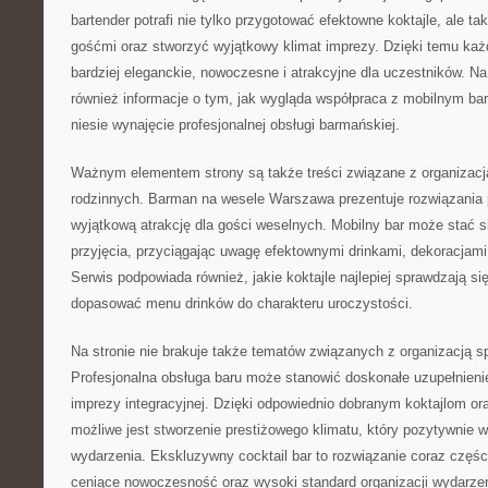
bartender potrafi nie tylko przygotować efektowne koktajle, ale t
gośćmi oraz stworzyć wyjątkowy klimat imprezy. Dzięki temu ka
bardziej eleganckie, nowoczesne i atrakcyjne dla uczestników. N
również informacje o tym, jak wygląda współpraca z mobilnym bar
niesie wynajęcie profesjonalnej obsługi barmańskiej.
Ważnym elementem strony są także treści związane z organizacj
rodzinnych. Barman na wesele Warszawa prezentuje rozwiązania
wyjątkową atrakcję dla gości weselnych. Mobilny bar może stać 
przyjęcia, przyciągając uwagę efektownymi drinkami, dekoracjami
Serwis podpowiada również, jakie koktajle najlepiej sprawdzają si
dopasować menu drinków do charakteru uroczystości.
Na stronie nie brakuje także tematów związanych z organizacją 
Profesjonalna obsługa baru może stanowić doskonałe uzupełnienie 
imprezy integracyjnej. Dzięki odpowiednio dobranym koktajlom or
możliwe jest stworzenie prestiżowego klimatu, który pozytywnie w
wydarzenia. Ekskluzywny cocktail bar to rozwiązanie coraz częśc
ceniące nowoczesność oraz wysoki standard organizacji wydarze