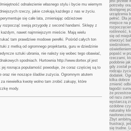
jest przede
 Umiejętność odnalezienie własnego stylu i bycie mu wiernym
potrzeby or
dostępnej pr
udniejszych rzeczy, jakie czekają każdego z nas w życiu.
urządzenia b
perymentuje się całe lata, zmieniając odzieżowe
pełnić. Dla 
miejsce na p
y rozpocząć swoją przygodę z second handami. Sklepy z
rozpoczęciem
roślinność, 
 każdym, nawet najmniejszym mieście. Mają wielu
się od miejs
zukać tam prawdziwe modowe perełki. Pośród całych ton
stworzyć ba
siedziskiem,
tuki z metką od ogromnego projektanta, guru w dziedzinie
oświetleniem
dyncze sztuki ubrania, nie należy się wobec tego obawiać,
popaść w pr
rzeczami, kt
ednakowych spodniach. Hurtownia http://www.dortex.pl jest
podobnie jak
gdy został 
k jej rosnąca popularność powoduje, że coraz częściej są to
rodzaju życi
te oraz nie noszące śladów zużycia. Ogromnym atutem
dodatek. Ogr
kilka dobrze
 za niewielka kwotę wolno tam zrobić zakupy, które
zmienić odbi
yczkę mody.
łagodzi suro
że przestrze
od razu zam
wystarczą zi
ozdobne czy 
naturalny kl
nasłonecznie
Zbyt ambitn
frustracji, j
się trudne. L