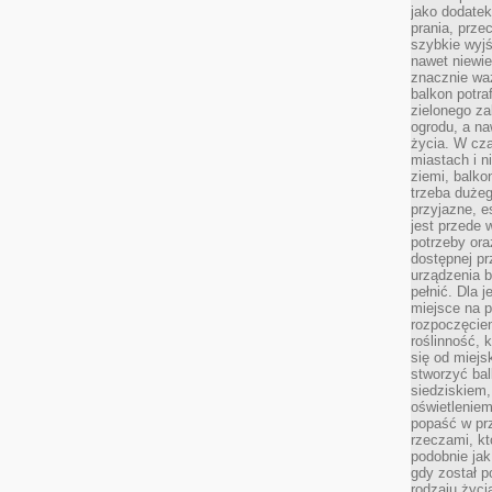
jako dodatek
prania, prze
szybkie wyj
nawet niewi
znacznie wa
balkon potraf
zielonego za
ogrodu, a na
życia. W cz
miastach i 
ziemi, balko
trzeba duże
przyjazne, e
jest przede
potrzeby or
dostępnej pr
urządzenia b
pełnić. Dla 
miejsce na p
rozpoczęciem
roślinność, 
się od miejs
stworzyć ba
siedziskiem,
oświetleniem
popaść w pr
rzeczami, kt
podobnie jak
gdy został 
rodzaju życi