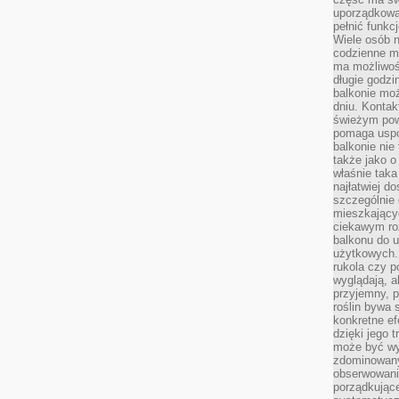
uporządkowa
pełnić funkc
Wiele osób n
codzienne m
ma możliwoś
długie godzi
balkonie mo
dniu. Kontak
świeżym pow
pomaga uspo
balkonie nie 
także jako o
właśnie taka
najłatwiej 
szczególnie
mieszkający
ciekawym ro
balkonu do u
użytkowych. 
rukola czy p
wyglądają, a
przyjemny, p
roślin bywa 
konkretne ef
dzięki jego 
może być wy
zdominowany
obserwowani
porządkujące