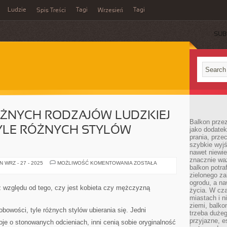
Ludzie
Tagi
Tagi
Spis Treści
Wrzesień
SUB
RÓŻNYCH RODZAJÓW LUDZKIEJ
Balkon przez
YLE RÓŻNYCH STYLÓW
jako dodatek
prania, prze
szybkie wyj
nawet niewi
znacznie wa
TYLE,
 WRZ - 27 - 2025
MOŻLIWOŚĆ KOMENTOWANIA
ZOSTAŁA
balkon potraf
ILE
PRZERÓŻNYCH
zielonego za
RODZAJÓW
ogrodu, a na
LUDZKIEJ
z względu od tego, czy jest kobieta czy mężczyzną
życia. W cz
OSOBOWOŚCI,
TYLE
miastach i 
RÓŻNYCH
ziemi, balko
STYLÓW
sobowości, tyle różnych stylów ubierania się. Jedni
trzeba duże
UBIERANIA
SIĘ
przyjazne, e
oje o stonowanych odcieniach, inni cenią sobie oryginalność