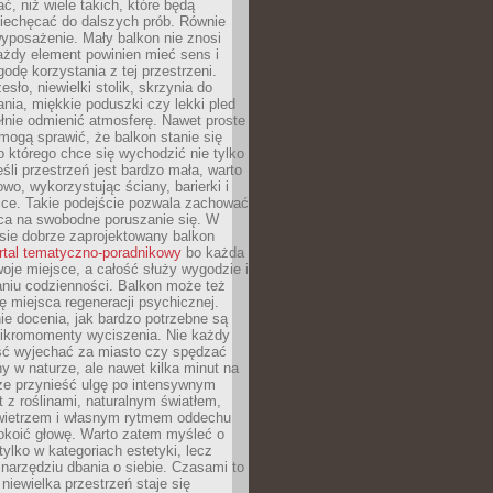
, niż wiele takich, które będą
niechęcać do dalszych prób. Równie
yposażenie. Mały balkon nie znosi
ażdy element powinien mieć sens i
odę korzystania z tej przestrzeni.
sło, niewielki stolik, skrzynia do
ia, miękkie poduszki czy lekki pled
ełnie odmienić atmosferę. Nawet proste
mogą sprawić, że balkon stanie się
 którego chce się wychodzić nie tylko
eśli przestrzeń jest bardzo mała, warto
wo, wykorzystując ściany, barierki i
ice. Takie podejście pozwala zachować
sca na swobodne poruszanie się. W
ie dobrze zaprojektowany balkon
rtal tematyczno-poradnikowy
bo każda
je miejsce, a całość służy wygodzie i
niu codzienności. Balkon może też
ję miejsca regeneracji psychicznej.
ie docenia, jak bardzo potrzebne są
ikromomenty wyciszenia. Nie każdy
ć wyjechać za miasto czy spędzać
ny w naturze, ale nawet kilka minut na
że przynieść ulgę po intensywnym
t z roślinami, naturalnym światłem,
ietrzem i własnym rytmem oddechu
koić głowę. Warto zatem myśleć o
tylko w kategoriach estetyki, lecz
 narzędziu dbania o siebie. Czasami to
 niewielka przestrzeń staje się