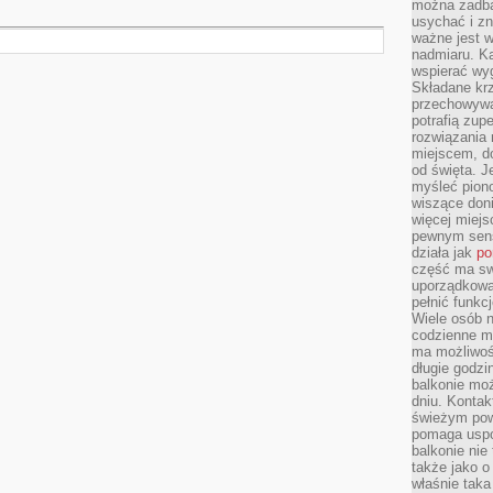
można zadbać
usychać i z
ważne jest w
nadmiaru. K
wspierać wyg
Składane krze
przechowywan
potrafią zup
rozwiązania 
miejscem, do
od święta. J
myśleć piono
wiszące don
więcej miej
pewnym sens
działa jak
po
część ma swo
uporządkowa
pełnić funkc
Wiele osób n
codzienne m
ma możliwoś
długie godzi
balkonie mo
dniu. Kontak
świeżym pow
pomaga uspo
balkonie nie 
także jako o
właśnie taka