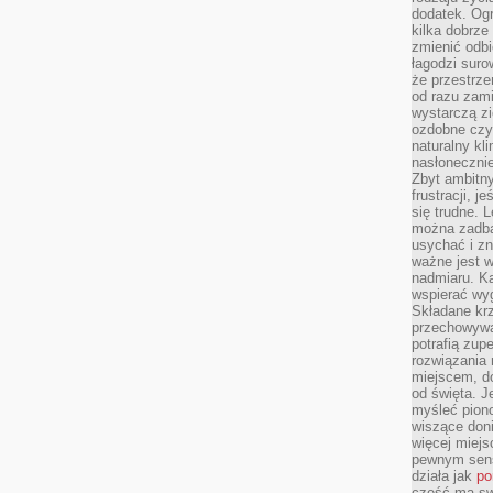
dodatek. Ogr
kilka dobrze
zmienić odbi
łagodzi suro
że przestrze
od razu zam
wystarczą zi
ozdobne czy 
naturalny kl
nasłonecznie
Zbyt ambitn
frustracji, j
się trudne. L
można zadbać
usychać i z
ważne jest w
nadmiaru. K
wspierać wyg
Składane krze
przechowywan
potrafią zup
rozwiązania 
miejscem, do
od święta. J
myśleć piono
wiszące don
więcej miej
pewnym sens
działa jak
po
część ma swo