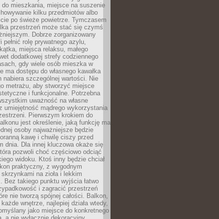
 do mieszkania, miejsce na suszenie
chowywanie kilku przedmiotów albo
ście po świeże powietrze. Tymczasem
elka przestrzeń może stać się czymś
żniejszym. Dobrze zorganizowany
i pełnić rolę prywatnego azylu,
kątka, miejsca relaksu, małego
wet dodatkowej strefy codziennego
asach, gdy wiele osób mieszka w
nie ma dostępu do własnego kawałka
n nabiera szczególnej wartości. Nie
go metrażu, aby stworzyć miejsce
stetyczne i funkcjonalne. Potrzebna
 wszystkim uważność na własne
az umiejętność mądrego wykorzystania
zestrzeni. Pierwszym krokiem do
alkonu jest określenie, jaką funkcję ma
jednej osoby najważniejsze będzie
oranną kawę i chwilę ciszy przed
 dnia. Dla innej kluczowa okaże się
która pozwoli choć częściowo odciąć
kiego widoku. Ktoś inny będzie chciał
lkon praktyczny, z wygodnym
 skrzynkami na zioła i lekkim
. Bez takiego punktu wyjścia łatwo
zypadkowość i zagracić przestrzeń
óre nie tworzą spójnej całości. Balkon,
 każde wnętrze, najlepiej działa wtedy,
pomyślany jako miejsce do konkretnego
a, a nie wyłącznie dekoracyjny