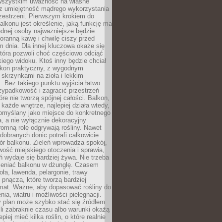
 wszystkim uważność na własne
az umiejętność mądrego wykorzystania
zestrzeni. Pierwszym krokiem do
alkonu jest określenie, jaką funkcję ma
jednej osoby najważniejsze będzie
oranną kawę i chwilę ciszy przed
 dnia. Dla innej kluczowa okaże się
która pozwoli choć częściowo odciąć
kiego widoku. Ktoś inny będzie chciał
lkon praktyczny, z wygodnym
 skrzynkami na zioła i lekkim
. Bez takiego punktu wyjścia łatwo
zypadkowość i zagracić przestrzeń
óre nie tworzą spójnej całości. Balkon,
 każde wnętrze, najlepiej działa wtedy,
pomyślany jako miejsce do konkretnego
a, a nie wyłącznie dekoracyjny
omną rolę odgrywają rośliny. Nawet
 dobranych donic potrafi całkowicie
ór balkonu. Zieleń wprowadza spokój,
wość miejskiego otoczenia i sprawia,
ń wydaje się bardziej żywa. Nie trzeba
ieniać balkonu w dżunglę. Czasem
oła, lawenda, pelargonie, trawy
pnącza, które tworzą bardziej
imat. Ważne, aby dopasować rośliny do
nia, wiatru i możliwości pielęgnacji.
y plan może szybko stać się źródłem
eśli zabraknie czasu albo warunki okażą
epiej mieć kilka roślin, o które realnie