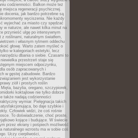
niu codzienności. Balkon może też
ję miejsca regeneracji psychicznej.
ie docenia, jak bardzo potrzebne są
ikromomenty wyciszenia. Nie każdy
ć wyjechać za miasto czy spędzać
ny w naturze, ale nawet kilka minut na
że przynieść ulgę po intensywnym
t z roślinami, naturalnym światłem,
ietrzem i własnym rytmem oddechu
koić głowę. Warto zatem myśleć o
tylko w kategoriach estetyki, lecz
 narzędziu dbania o siebie. Czasami to
 niewielka przestrzeń staje się
dostępnym miejscem odpoczynku,
 dla osób zapracowanych i
ch w gęstej zabudowie. Bardzo
związaniem jest wykorzystanie
prawy ziół i prostych roślin
Mięta, bazylia, oregano, szczypiorek,
omidorki koktajlowe nie tylko dobrze
le także nadają codzienności
raktyczny wymiar. Pielęgnacja takich
satysfakcjonująca, bo daje szybkie i
ekty. Człowiek widzi, że coś rośnie
trosce. To doświadczenie, choć proste,
jątkowo kojące i budujące. W świecie
m przez ekrany i pośpiech możliwość
a naturalnego wzrostu ma w sobie coś
go. Uczy cierpliwości,