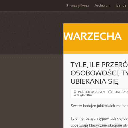
Archiwum
Banda
Strona główna
WARZECHA
TYLE, ILE PRZE
OSOBOWOŚCI, T
UBIERANIA SIĘ
POSTED BY ADMIN
POSTED ON
WYŁĄCZONA
Sweter bodajże jakikolwiek ma be
Tyle, ile różnych typów ludzkiej o
ubóstwiają klasycznie skrojone str