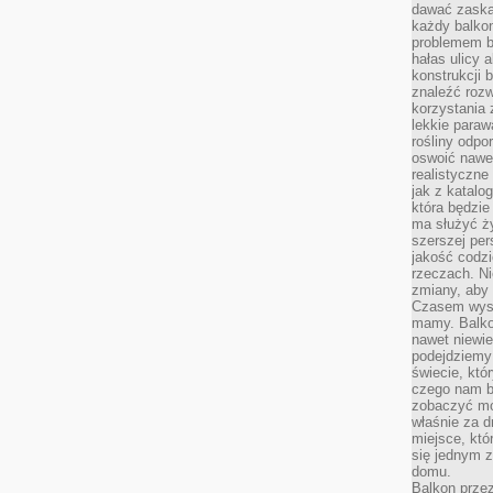
dawać zaska
każdy balkon
problemem by
hałas ulicy 
konstrukcji 
znaleźć rozw
korzystania z
lekkie paraw
rośliny odpo
oswoić nawet
realistyczne
jak z katalo
która będzie
ma służyć ży
szerszej per
jakość codz
rzeczach. Ni
zmiany, aby 
Czasem wysta
mamy. Balko
nawet niewie
podejdziemy 
świecie, któ
czego nam b
zobaczyć mo
właśnie za d
miejsce, któ
się jednym 
domu.
Balkon przez