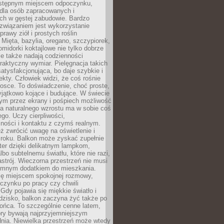
dostępnym miejscem odpoczynku,
 dla osób zapracowanych i
ch w gęstej zabudowie. Bardzo
związaniem jest wykorzystanie
prawy ziół i prostych roślin
Mięta, bazylia, oregano, szczypiorek,
omidorki koktajlowe nie tylko dobrze
le także nadają codzienności
raktyczny wymiar. Pielęgnacja takich
satysfakcjonująca, bo daje szybkie i
ekty. Człowiek widzi, że coś rośnie
trosce. To doświadczenie, choć proste,
jątkowo kojące i budujące. W świecie
m przez ekrany i pośpiech możliwość
a naturalnego wzrostu ma w sobie coś
go. Uczy cierpliwości,
ności i kontaktu z czymś realnym.
ż zwrócić uwagę na oświetlenie i
mroku. Balkon może zyskać zupełnie
ter dzięki delikatnym lampkom,
lbo subtelnemu światłu, które nie razi,
astrój. Wieczorna przestrzeń nie musi
iemnym dodatkiem do mieszkania.
ię miejscem spokojnej rozmowy,
oczynku po pracy czy chwili
Gdy pojawia się miękkie światło i
dzisko, balkon zaczyna żyć także po
ońca. To szczególnie cenne latem,
ory bywają najprzyjemniejszym
ia. Niewielka przestrzeń może wtedy