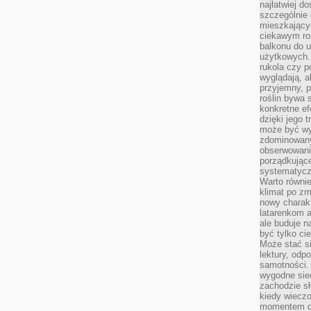
najłatwiej 
szczególnie
mieszkający
ciekawym ro
balkonu do u
użytkowych. 
rukola czy p
wyglądają, a
przyjemny, p
roślin bywa 
konkretne ef
dzięki jego 
może być wy
zdominowany
obserwowani
porządkujące
systematycz
Warto równie
klimat po z
nowy charak
latarenkom a
ale buduje n
być tylko c
Może stać s
lektury, odp
samotności. 
wygodne sie
zachodzie sł
kiedy wiecz
momentem dn