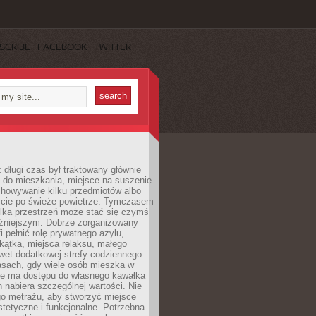
SCRIBE
FACEBOOK
TWITTER
 długi czas był traktowany głównie
 do mieszkania, miejsce na suszenie
chowywanie kilku przedmiotów albo
ście po świeże powietrze. Tymczasem
elka przestrzeń może stać się czymś
żniejszym. Dobrze zorganizowany
i pełnić rolę prywatnego azylu,
kątka, miejsca relaksu, małego
wet dodatkowej strefy codziennego
asach, gdy wiele osób mieszka w
nie ma dostępu do własnego kawałka
n nabiera szczególnej wartości. Nie
go metrażu, aby stworzyć miejsce
stetyczne i funkcjonalne. Potrzebna