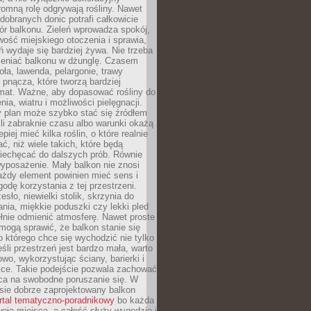
omną rolę odgrywają rośliny. Nawet
 dobranych donic potrafi całkowicie
ór balkonu. Zieleń wprowadza spokój,
wość miejskiego otoczenia i sprawia,
ń wydaje się bardziej żywa. Nie trzeba
ieniać balkonu w dżunglę. Czasem
oła, lawenda, pelargonie, trawy
pnącza, które tworzą bardziej
imat. Ważne, aby dopasować rośliny do
nia, wiatru i możliwości pielęgnacji.
y plan może szybko stać się źródłem
eśli zabraknie czasu albo warunki okażą
epiej mieć kilka roślin, o które realnie
, niż wiele takich, które będą
niechęcać do dalszych prób. Równie
yposażenie. Mały balkon nie znosi
ażdy element powinien mieć sens i
odę korzystania z tej przestrzeni.
sło, niewielki stolik, skrzynia do
ia, miękkie poduszki czy lekki pled
ełnie odmienić atmosferę. Nawet proste
mogą sprawić, że balkon stanie się
 którego chce się wychodzić nie tylko
eśli przestrzeń jest bardzo mała, warto
wo, wykorzystując ściany, barierki i
ice. Takie podejście pozwala zachować
sca na swobodne poruszanie się. W
ie dobrze zaprojektowany balkon
rtal tematyczno-poradnikowy
bo każda
je miejsce, a całość służy wygodzie i