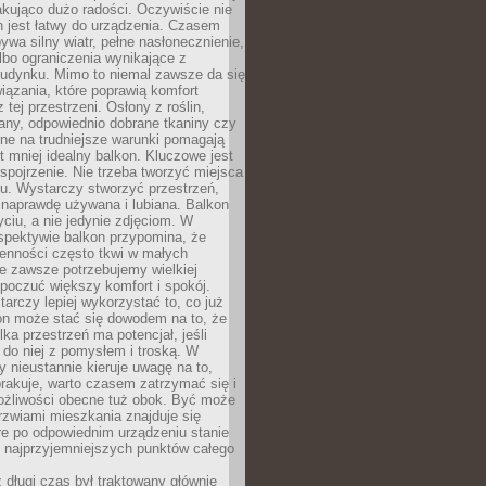
kująco dużo radości. Oczywiście nie
 jest łatwy do urządzenia. Czasem
wa silny wiatr, pełne nasłonecznienie,
albo ograniczenia wynikające z
budynku. Mimo to niemal zawsze da się
iązania, które poprawią komfort
 tej przestrzeni. Osłony z roślin,
any, odpowiednio dobrane tkaniny czy
rne na trudniejsze warunki pomagają
 mniej idealny balkon. Kluczowe jest
 spojrzenie. Nie trzeba tworzyć miejsca
gu. Wystarczy stworzyć przestrzeń,
 naprawdę używana i lubiana. Balkon
ciu, a nie jedynie zdjęciom. W
spektywie balkon przypomina, że
ienności często tkwi w małych
e zawsze potrzebujemy wielkiej
poczuć większy komfort i spokój.
rczy lepiej wykorzystać to, co już
n może stać się dowodem na to, że
lka przestrzeń ma potencjał, jeśli
do niej z pomysłem i troską. W
ry nieustannie kieruje uwagę na to,
rakuje, warto czasem zatrzymać się i
żliwości obecne tuż obok. Być może
rzwiami mieszkania znajduje się
re po odpowiednim urządzeniu stanie
z najprzyjemniejszych punktów całego
 długi czas był traktowany głównie