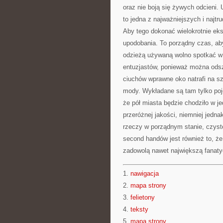
oraz nie boją się żywych odcieni.
to jedna z najważniejszych i najtr
Aby tego dokonać wielokrotnie eks
upodobania. To porządny czas, ab
odzieżą używaną wolno spotkać w
entuzjastów, ponieważ można ods
ciuchów wprawne oko natrafi na sz
mody. Wykładane są tam tylko poje
że pół miasta będzie chodziło w j
przeróżnej jakości, niemniej jedna
rzeczy w porządnym stanie, czys
second handów jest również to, że
zadowolą nawet największą fanat
1.
nawigacja
2.
mapa strony
3.
felietony
4.
teksty
5.
mapa strony