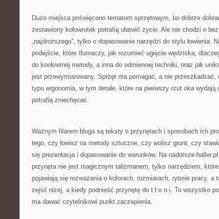
Dużo miejsca poświęcono tematom sprzętowym, bo dobrze dobran
zestawiony kołowrotek potrafią ułatwić życie. Ale nie chodzi o be
„najdroższego”, tylko o dopasowanie narzędzi do stylu łowienia. N
podejście, które tłumaczy, jak rozumieć ugięcie wędziska, dlacze
do konkretnej metody, a inna do odmiennej techniki, oraz jak unik
jest przewymiarowany. Sprzęt ma pomagać, a nie przeszkadzać, dl
typu ergonomia, w tym detale, które na pierwszy rzut oka wydają 
potrafią zniechęcać.
Ważnym filarem bloga są teksty o przynętach i sposobach ich pr
tego, czy łowisz na metody sztuczne, czy wolisz grunt, czy stawi
się prezentacja i dopasowanie do warunków. Na nadorsze-haller.pl
przynęta nie jest magicznym talizmanem, tylko narzędziem, które
pojawiają się rozważania o kolorach, rozmiarach, rytmie pracy, a 
zejść niżej, a kiedy podnieść przynętę do t ł o n i. To wszystko p
ma dawać czytelnikowi punkt zaczepienia.