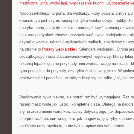
medyczna
,
wina
,
wodociągi
,
wyposażenie kuchni
,
wyposażenie wn
Nadorsze-haller.pl to portal dla wędkarzy, który powstał z myślą o
łowienie ryb jest czymś więcej niż tylko weekendowym hobby. To
spotyka teorię, a każdy tekst ma pomagać łowić częściej i z więk
szukasz pomysłów, chcesz uporządkować swoje podejście do takty
czytać o wodzie, rybach i wędkarskich realiach, znajdziesz tu pr
na stronie to
Porady wędkarskie
i Kalendarz wędkarski. Strona jes
początkujących oraz dla zaawansowanych wędkarzy, którzy lubią 
docenią łopatologiczne przykłady, inni zwrócą uwagę na niuans, k
ryba podejdzie do przynęty, czy tylko zniknie w głębinie. Wspóln
praktyczność i podejście, w którym liczy się nie tylko „co”, ale też
Wędkowanie bywa piękne, ale potrafi też być wymagające. Raz tra
razem masz wodę jak lustro i kompletne ciszę. Dlatego na nadorsz
się na zrozumienie warunków. Opisy dotyczą tego, jak dopasować 
interpretować poziom wody, oraz jak reagować, gdy ryby zachowu
podejście uczy myślenia, a nie tylko kopiowania schematów.