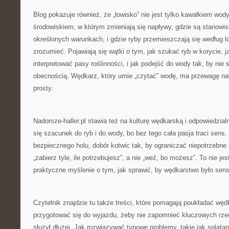
Blog pokazuje również, że „łowisko” nie jest tylko kawałkiem wo
środowiskiem, w którym zmieniają się napływy, gdzie są stanowisk
określonych warunkach, i gdzie ryby przemieszczają się według l
zrozumieć. Pojawiają się wątki o tym, jak szukać ryb w korycie, j
interpretować pasy roślinności, i jak podejść do wody tak, by nie
obecnością. Wędkarz, który umie „czytać” wodę, ma przewagę naw
prosty.
Nadorsze-haller.pl stawia też na kulturę wędkarską i odpowiedzia
się szacunek do ryb i do wody, bo bez tego cała pasja traci sen
bezpiecznego holu, dobór kotwic tak, by ograniczać niepotrzebne
„zabierz tyle, ile potrzebujesz”, a nie „weź, bo możesz”. To nie je
praktyczne myślenie o tym, jak sprawić, by wędkarstwo było sen
Czytelnik znajdzie tu także treści, które pomagają poukładać wę
przygotować się do wyjazdu, żeby nie zapomnieć kluczowych rzec
służył dłużej. Jak rozwiązywać typowe problemy, takie jak splątan