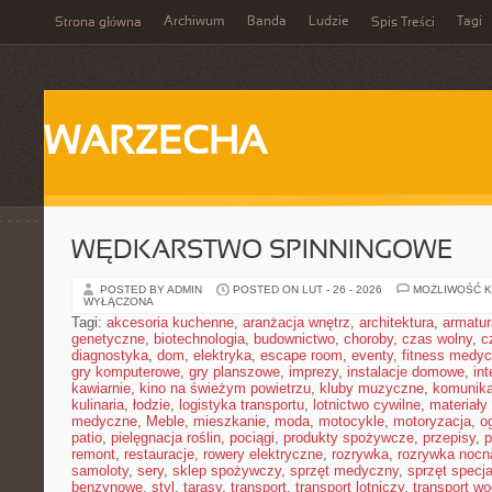
Archiwum
Banda
Ludzie
Tagi
Strona główna
Spis Treści
WARZECHA
WĘDKARSTWO SPINNINGOWE
POSTED BY ADMIN
POSTED ON LUT - 26 - 2026
MOŻLIWOŚĆ 
WYŁĄCZONA
Tagi:
akcesoria kuchenne
,
aranżacja wnętrz
,
architektura
,
armatur
genetyczne
,
biotechnologia
,
budownictwo
,
choroby
,
czas wolny
,
c
diagnostyka
,
dom
,
elektryka
,
escape room
,
eventy
,
fitness medy
gry komputerowe
,
gry planszowe
,
imprezy
,
instalacje domowe
,
in
kawiarnie
,
kino na świeżym powietrzu
,
kluby muzyczne
,
komunika
kulinaria
,
łodzie
,
logistyka transportu
,
lotnictwo cywilne
,
materiały
medyczne
,
Meble
,
mieszkanie
,
moda
,
motocykle
,
motoryzacja
,
o
patio
,
pielęgnacja roślin
,
pociągi
,
produkty spożywcze
,
przepisy
,
p
remont
,
restauracje
,
rowery elektryczne
,
rozrywka
,
rozrywka nocn
samoloty
,
sery
,
sklep spożywczy
,
sprzęt medyczny
,
sprzęt specja
benzynowe
,
styl
,
tarasy
,
transport
,
transport lotniczy
,
transport w