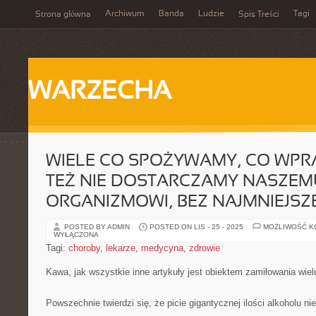
Archiwum
Banda
Ludzie
Tagi
Strona główna
Spis Treści
WARZECHA
WIELE CO SPOŻYWAMY, CO WPR
TEŻ NIE DOSTARCZAMY NASZEM
ORGANIZMOWI, BEZ NAJMNIEJSZ
POSTED BY ADMIN
POSTED ON LIS - 25 - 2025
MOŻLIWOŚĆ 
WYŁĄCZONA
Tagi:
choroby
,
lekarze
,
medycyna
,
zdrowie
Kawa, jak wszystkie inne artykuły jest obiektem zamiłowania wiel
Powszechnie twierdzi się, że picie gigantycznej ilości alkoholu n