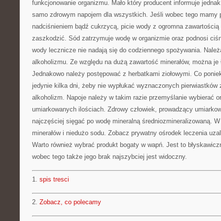
funkcjonowanie organizmu. Mało który producent informuje jednak,
samo zdrowym napojem dla wszystkich. Jeśli wobec tego mamy 
nadciśnieniem bądź cukrzycą, picie wody z ogromna zawartości
zaszkodzić. Sód zatrzymuje wodę w organizmie oraz podnosi ciś
wody lecznicze nie nadają się do codziennego spożywania. Należ
alkoholizmu. Ze względu na dużą zawartość minerałów, można je
Jednakowo należy postępować z herbatkami ziołowymi. Co poniek
jedynie kilka dni, żeby nie wypłukać wyznaczonych pierwiastków
alkoholizm. Napoje należy w takim razie przemyślanie wybierać 
umiarkowanych ilościach. Zdrowy człowiek, prowadzący umiarkow
najczęściej sięgać po wodę mineralną średniozmineralizowaną. W 
minerałów i niedużo sodu. Zobacz prywatny ośrodek leczenia uzal
Warto również wybrać produkt bogaty w wapń. Jest to błyskawicz
wobec tego także jego brak najszybciej jest widoczny.
1.
spis tresci
2.
Zobacz, co polecamy