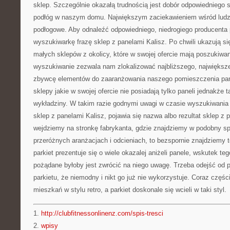
sklep. Szczególnie okazałą trudnością jest dobór odpowiedniego 
podłóg w naszym domu. Największym zaciekawieniem wśród ludzi 
podłogowe. Aby odnaleźć odpowiedniego, niedrogiego producenta p
wyszukiwarkę frazę sklep z panelami Kalisz. Po chwili ukazują si
małych sklepów z okolicy, które w swojej ofercie mają poszukiwa
wyszukiwanie zezwala nam zlokalizować najbliższego, największe
zbywcę elementów do zaaranżowania naszego pomieszczenia pa
sklepy jakie w swojej ofercie nie posiadają tylko paneli jednakże 
wykładziny. W takim razie godnymi uwagi w czasie wyszukiwania 
sklep z panelami Kalisz, pojawia się nazwa albo rezultat sklep z p
wejdziemy na stronkę fabrykanta, gdzie znajdziemy w podobny sp
przeróżnych aranżacjach i odcieniach, to bezspornie znajdziemy 
parkiet prezentuje się o wiele okazalej aniżeli panele, wskutek te
pożądane byłoby jest zwrócić na niego uwagę. Trzeba odejść od p
parkietu, że niemodny i nikt go już nie wykorzystuje. Coraz częś
mieszkań w stylu retro, a parkiet doskonale się wcieli w taki styl.
1.
http://clubfitnessonlinenz.com/spis-tresci
2.
wpisy