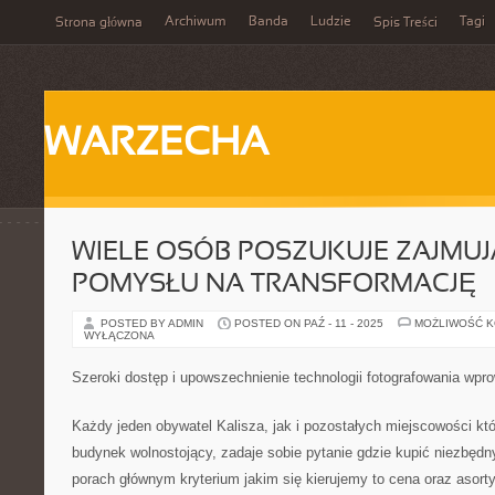
Archiwum
Banda
Ludzie
Tagi
Strona główna
Spis Treści
WARZECHA
WIELE OSÓB POSZUKUJE ZAJMU
POMYSŁU NA TRANSFORMACJĘ
POSTED BY ADMIN
POSTED ON PAŹ - 11 - 2025
MOŻLIWOŚĆ 
WYŁĄCZONA
Szeroki dostęp i upowszechnienie technologii fotografowania wpr
Każdy jeden obywatel Kalisza, jak i pozostałych miejscowości kt
budynek wolnostojący, zadaje sobie pytanie gdzie kupić niezbędn
porach głównym kryterium jakim się kierujemy to cena oraz asor