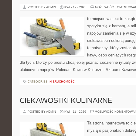
POSTED BY ADMIN
KWI - 12 - 2026
MOŻLIWOŚĆ KOMENTOWA
to miejsce w sieci to zakąt
spotyka się z herbatą, a m
napojów zamienia się w uż
ciekawostki i solidną porcj
tematyczny, który został s
kawy, osób ceniących rozgr
dla tych, którzy po prostu chcą lepiej poznać codzienne rytuały
ulubionych napojów. Polecam Kawa w Kulturze i Sztuce i Kawowe
CATEGORIES:
NIERUCHOMOŚCI
CIEKAWOSTKI KULINARNE
POSTED BY ADMIN
KWI - 11 - 2026
MOŻLIWOŚĆ KOMENTOWA
Ta strona internetowa to c
myślą o pasjonatach dobreg