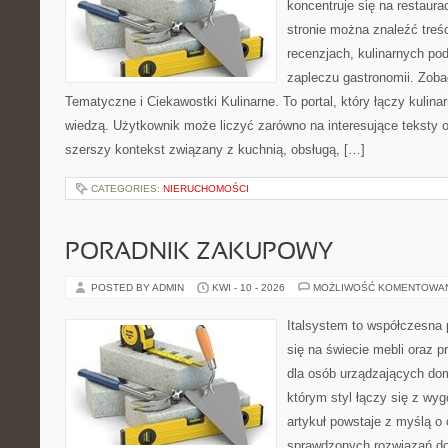
koncentruje się na restaura
stronie można znaleźć treśc
recenzjach, kulinarnych po
zapleczu gastronomii. Zoba
Tematyczne i Ciekawostki Kulinarne. To portal, który łączy kulin
wiedzą. Użytkownik może liczyć zarówno na interesujące teksty o 
szerszy kontekst związany z kuchnią, obsługą, […]
CATEGORIES:
NIERUCHOMOŚCI
PORADNIK ZAKUPOWY
POSTED BY ADMIN
KWI - 10 - 2026
MOŻLIWOŚĆ KOMENTOWA
Italsystem to współczesna p
się na świecie mebli oraz
dla osób urządzających dom 
którym styl łączy się z wy
artykuł powstaje z myślą o 
sprawdzonych rozwiązań do