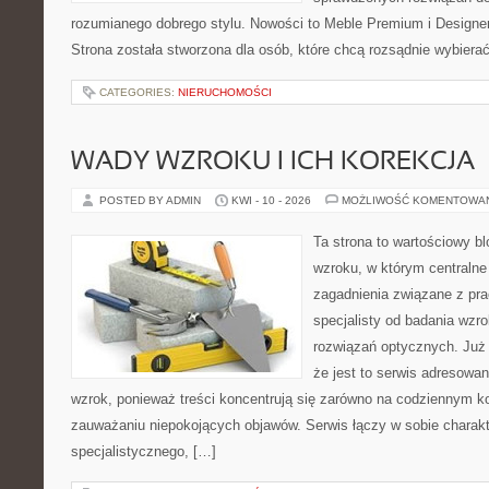
rozumianego dobrego stylu. Nowości to Meble Premium i Designer
Strona została stworzona dla osób, które chcą rozsądnie wybier
CATEGORIES:
NIERUCHOMOŚCI
WADY WZROKU I ICH KOREKCJA
POSTED BY ADMIN
KWI - 10 - 2026
MOŻLIWOŚĆ KOMENTOWA
Ta strona to wartościowy b
wzroku, w którym centralne
zagadnienia związane z prac
specjalisty od badania wzr
rozwiązań optycznych. Już 
że jest to serwis adresowa
wzrok, ponieważ treści koncentrują się zarówno na codziennym ko
zauważaniu niepokojących objawów. Serwis łączy w sobie charakt
specjalistycznego, […]