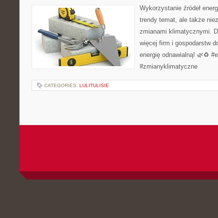
Wykorzystanie źródeł energi
trendy temat, ale także ni
zmianami klimatycznymi. D
więcej firm i gospodarstw 
energię odnawialną! 🌿♻️ #
#zmianyklimatyczne
CATEGORIES:
LULITULISIE