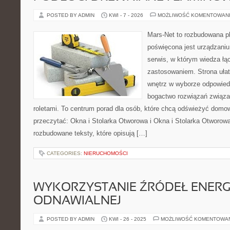
POSTED BY ADMIN
KWI - 7 - 2026
MOŻLIWOŚĆ KOMENTOWAN
Mars-Net to rozbudowana pl
poświęcona jest urządzaniu
serwis, w którym wiedza łą
zastosowaniem. Strona uła
wnętrz w wyborze odpowied
bogactwo rozwiązań związa
roletami. To centrum porad dla osób, które chcą odświeżyć domo
przeczytać: Okna i Stolarka Otworowa i Okna i Stolarka Otworow
rozbudowane teksty, które opisują […]
CATEGORIES:
NIERUCHOMOŚCI
WYKORZYSTANIE ŹRÓDEŁ ENERGI
ODNAWIALNEJ
POSTED BY ADMIN
KWI - 26 - 2025
MOŻLIWOŚĆ KOMENTOWA