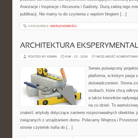
Aranżacje i Inspiracje i Akcesoria i Gadżety. Dużą zaletą tego m
publikacji. Nie mamy tu do czynienia z wąskim blogiem […]
CATEGORIES:
NIERUCHOMOŚCI
ARCHITEKTURA EKSPERYMENTA
POSTED BY ADMIN
KWI - 15 - 2026
MOŻLIWOŚĆ KOMENTOWA
Serwis poświęcony projekto
platforma, w którym pasja s
doświadczeniem. Strona zo
osobach, które chcą odkryw
a także kierunków wpływaj
na co dzień. To wartościow
znaleźć artykuły dotyczące zarówno rozpoznawalnych obiektów, j
związanych z urządzaniem domu. Polecamy Wnętrza i Przestrzeń i
stronie czytelnik trafia do […]