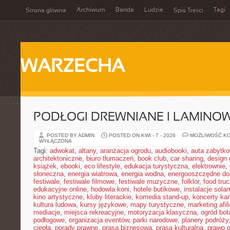
Archiwum
Banda
Ludzie
Tagi
Strona główna
Spis Treści
WARZECHA
PODŁOGI DREWNIANE I LAMINO
POSTED BY ADMIN
POSTED ON KWI - 7 - 2026
MOŻLIWOŚĆ K
WYŁĄCZONA
Tagi:
adwokat
,
altany
,
aranżacja ogrodu
,
audiobooki
,
auta zabytk
architektoniczne
,
biuro tłumaczeń
,
book club
,
car sharing
,
design 
książek
,
ebooki
,
eco lifestyle
,
edukacja turystyczna
,
elektrownie
,
słoneczna
,
energia wiatrowa
,
energia wodna
,
energooszczędne d
festiwale
,
festiwale filmowe
,
festiwale muzyczne
,
folklor
,
food truc
edukacyjne online
,
hodowla koni
,
hotele butikowe
,
instalacje solar
kino artystyczne
,
kluby literackie
,
komedia stand-up
,
koncerty ka
kultura ludowa
,
kursy językowe
,
mapy turystyczne
,
marketing afil
mediacje
,
miejsca rekreacyjne
,
motoryzacja klasyczna
,
ogród bot
podłogowe
,
organizacja eventów
,
parki narodowe
,
planery podróży
ciepła
,
porady prawne
,
prasa biznesowa
,
prasa kulturalna
,
prawo 