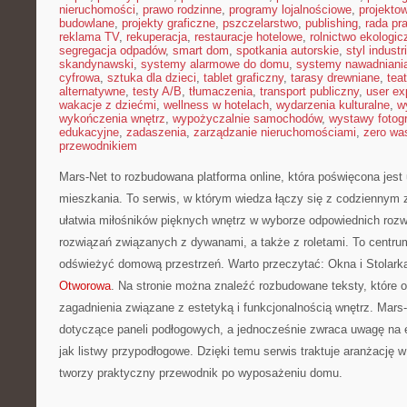
nieruchomości
,
prawo rodzinne
,
programy lojalnościowe
,
projekto
budowlane
,
projekty graficzne
,
pszczelarstwo
,
publishing
,
rada pr
reklama TV
,
rekuperacja
,
restauracje hotelowe
,
rolnictwo ekologic
segregacja odpadów
,
smart dom
,
spotkania autorskie
,
styl industr
skandynawski
,
systemy alarmowe do domu
,
systemy nawadniani
cyfrowa
,
sztuka dla dzieci
,
tablet graficzny
,
tarasy drewniane
,
tea
alternatywne
,
testy A/B
,
tłumaczenia
,
transport publiczny
,
user ex
wakacje z dziećmi
,
wellness w hotelach
,
wydarzenia kulturalne
,
w
wykończenia wnętrz
,
wypożyczalnie samochodów
,
wystawy fotogr
edukacyjne
,
zadaszenia
,
zarządzanie nieruchomościami
,
zero wa
przewodnikiem
Mars-Net to rozbudowana platforma online, która poświęcona jest
mieszkania. To serwis, w którym wiedza łączy się z codziennym
ułatwia miłośników pięknych wnętrz w wyborze odpowiednich roz
rozwiązań związanych z dywanami, a także z roletami. To centrum
odświeżyć domową przestrzeń. Warto przeczytać: Okna i Stolark
Otworowa
. Na stronie można znaleźć rozbudowane teksty, które o
zagadnienia związane z estetyką i funkcjonalnością wnętrz. Mars
dotyczące paneli podłogowych, a jednocześnie zwraca uwagę na e
jak listwy przypodłogowe. Dzięki temu serwis traktuje aranżację 
tworzy praktyczny przewodnik po wyposażeniu domu.