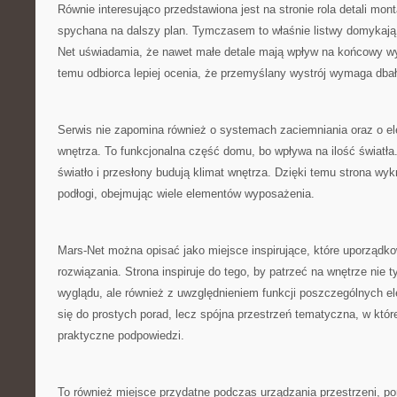
Równie interesująco przedstawiona jest na stronie rola detali mo
spychana na dalszy plan. Tymczasem to właśnie listwy domykają 
Net uświadamia, że nawet małe detale mają wpływ na końcowy wy
temu odbiorca lepiej ocenia, że przemyślany wystrój wymaga dba
Serwis nie zapomina również o systemach zaciemniania oraz o e
wnętrza. To funkcjonalna część domu, bo wpływa na ilość światła.
światło i przesłony budują klimat wnętrza. Dzięki temu strona w
podłogi, obejmując wiele elementów wyposażenia.
Mars-Net można opisać jako miejsce inspirujące, które uporząd
rozwiązania. Strona inspiruje do tego, by patrzeć na wnętrze nie
wyglądu, ale również z uwzględnieniem funkcji poszczególnych e
się do prostych porad, lecz spójna przestrzeń tematyczna, w któr
praktyczne podpowiedzi.
To również miejsce przydatne podczas urządzania przestrzeni, p